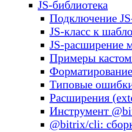
JS-библиотека
Подключение JS
JS-класс к шабл
JS-расширение 
Примеры кастом
Форматирование д
Типовые ошибки
Расширения (ext
Инструмент @bitr
@bitrix/cli: сбо