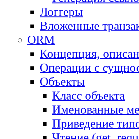
Логгеры
Вложенные транза
ORM
Концепция, описа
Операции с сущно
Объекты
Класс объекта
Именованные м
Приведение тип
Чтение (get, requ