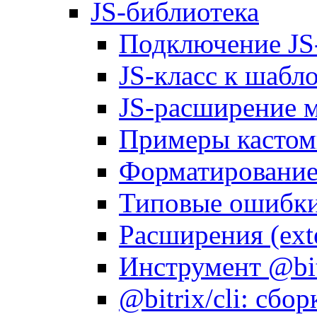
JS-библиотека
Подключение JS
JS-класс к шабл
JS-расширение 
Примеры кастом
Форматирование д
Типовые ошибки
Расширения (ext
Инструмент @bitr
@bitrix/cli: сбо