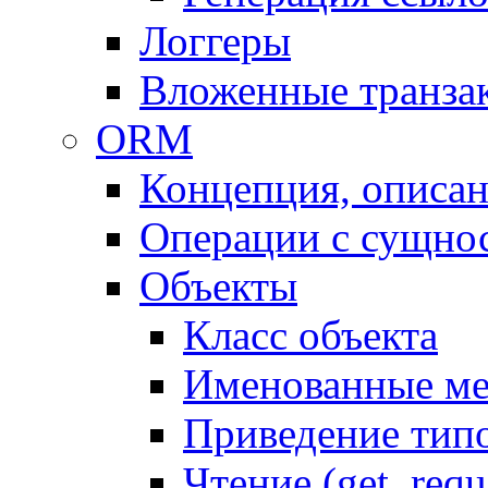
Логгеры
Вложенные транза
ORM
Концепция, описа
Операции с сущно
Объекты
Класс объекта
Именованные м
Приведение тип
Чтение (get, requ