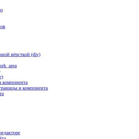
ню
гов
ной вёрсткой (div)
ork_area
)
е)
а компонента
траницы и компонента
та
редакторе
йта