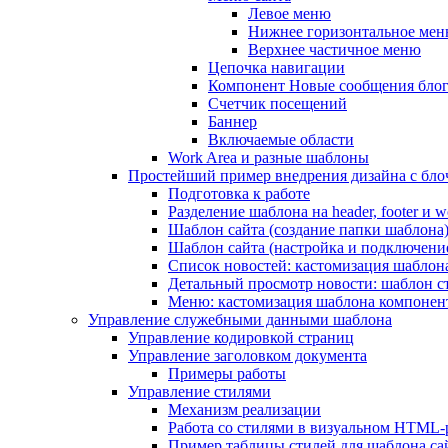
Левое меню
Нижнее горизонтальное ме
Верхнее частичное меню
Цепочка навигации
Компонент Новые сообщения бло
Счетчик посещений
Баннер
Включаемые области
Work Area и разные шаблоны
Простейший пример внедрения дизайна с блоч
Подготовка к работе
Разделение шаблона на header, footer и w
Шаблон сайта (создание папки шаблона
Шаблон сайта (настройка и подключени
Список новостей: кастомизация шаблон
Детальный просмотр новости: шаблон с
Меню: кастомизация шаблона компонен
Управление служебными данными шаблона
Управление кодировкой страниц
Управление заголовком документа
Примеры работы
Управление стилями
Механизм реализации
Работа со стилями в визуальном HTML-
Пример таблицы стилей для шаблона са