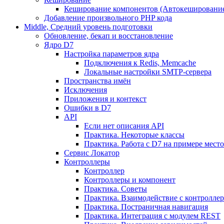
Кеширование компонентов (Автокешировани
Добавление произвольного PHP кода
Middle, Средний уровень подготовки
Обновление, бекап и восстановление
Ядро D7
Настройка параметров ядра
Подключения к Redis, Memcache
Локальные настройки SMTP-сервера
Пространства имён
Исключения
Приложения и контекст
Ошибки в D7
API
Если нет описания API
Практика. Некоторые классы
Практика. Работа с D7 на примере мес
Сервис Локатор
Контроллеры
Контроллер
Контроллеры и компонент
Практика. Советы
Практика. Взаимодействие с контроллера
Практика. Постраничная навигация
Практика. Интеграция с модулем REST