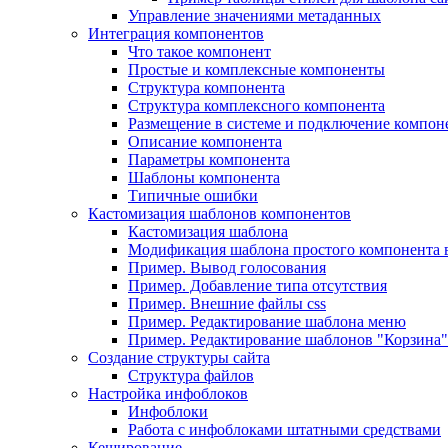
Управление значениями метаданных
Интеграция компонентов
Что такое компонент
Простые и комплексные компоненты
Структура компонента
Структура комплексного компонента
Размещение в системе и подключение компон
Описание компонента
Параметры компонента
Шаблоны компонента
Типичные ошибки
Кастомизация шаблонов компонентов
Кастомизация шаблона
Модификация шаблона простого компонента в
Пример. Вывод голосования
Пример. Добавление типа отсутствия
Пример. Внешние файлы css
Пример. Редактирование шаблона меню
Пример. Редактирование шаблонов "Корзина"
Создание структуры сайта
Структура файлов
Настройка инфоблоков
Инфоблоки
Работа с инфоблоками штатными средствами
Кеширование