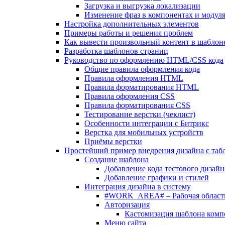
Загрузка и выгрузка локализации
Изменение фраз в компонентах и модул
Настройка дополнительных элементов
Примеры работы и решения проблем
Как вывести произвольный контент в шаблоне
Разработка шаблонов страниц
Руководство по оформлению HTML/CSS кода
Общие правила оформления кода
Правила оформления HTML
Правила форматирования HTML
Правила оформления CSS
Правила форматирования CSS
Тестирование верстки (чеклист)
Особенности интеграции с Битрикс
Верстка для мобильных устройств
Приёмы верстки
Простейший пример внедрения дизайна с таб
Создание шаблона
Добавление кода тестового дизайн
Добавление графики и стилей
Интеграция дизайна в систему
#WORK_AREA# – Рабочая област
Авторизация
Кастомизация шаблона комп
Меню сайта