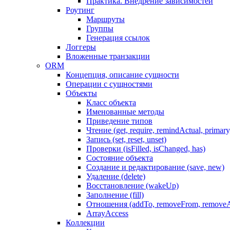
Практика. Внедрение зависимостей
Роутинг
Маршруты
Группы
Генерация ссылок
Логгеры
Вложенные транзакции
ORM
Концепция, описание сущности
Операции с сущностями
Объекты
Класс объекта
Именованные методы
Приведение типов
Чтение (get, require, remindActual, primary,
Запись (set, reset, unset)
Проверки (isFilled, isChanged, has)
Состояние объекта
Создание и редактирование (save, new)
Удаление (delete)
Восстановление (wakeUp)
Заполнение (fill)
Отношения (addTo, removeFrom, removeA
ArrayAccess
Коллекции