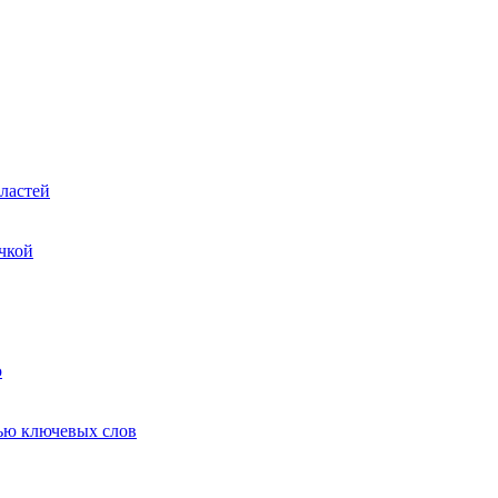
ластей
чкой
ю
ью ключевых слов