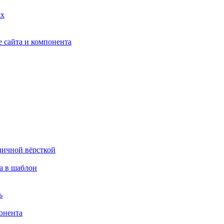
ях
 сайта и компонента
личной вёрсткой
а в шаблон
ь
онента