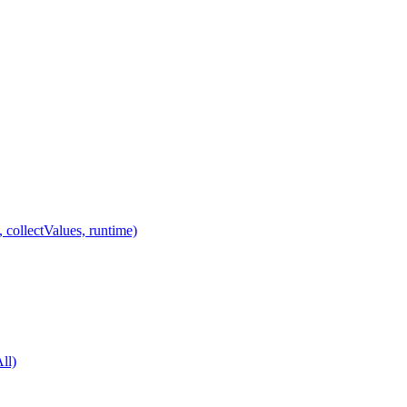
 collectValues, runtime)
ll)