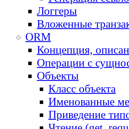
Логгеры
Вложенные транза
ORM
Концепция, описа
Операции с сущно
Объекты
Класс объекта
Именованные м
Приведение тип
Чтение (get, requ