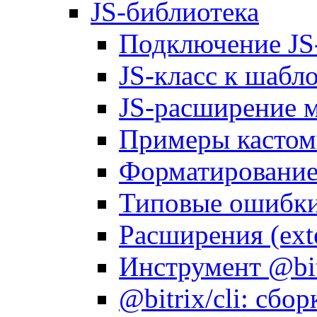
JS-библиотека
Подключение JS
JS-класс к шабл
JS-расширение 
Примеры кастом
Форматирование д
Типовые ошибки
Расширения (ext
Инструмент @bitr
@bitrix/cli: сбо