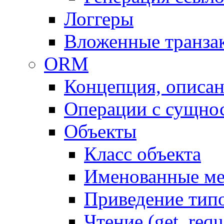
Логгеры
Вложенные транза
ORM
Концепция, описа
Операции с сущно
Объекты
Класс объекта
Именованные м
Приведение тип
Чтение (get, requ