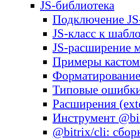
JS-библиотека
Подключение JS
JS-класс к шабл
JS-расширение 
Примеры кастом
Форматирование д
Типовые ошибки
Расширения (ext
Инструмент @bitr
@bitrix/cli: сбо