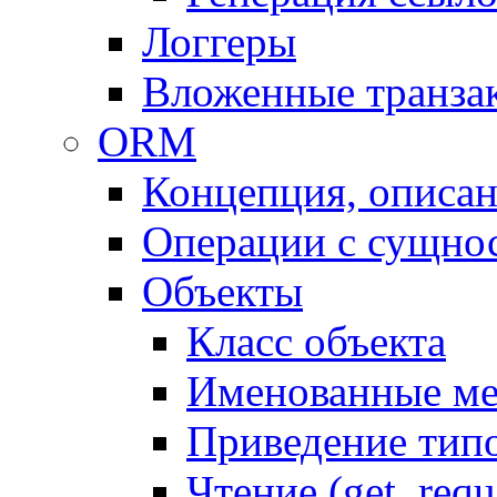
Логгеры
Вложенные транза
ORM
Концепция, описа
Операции с сущно
Объекты
Класс объекта
Именованные м
Приведение тип
Чтение (get, requ