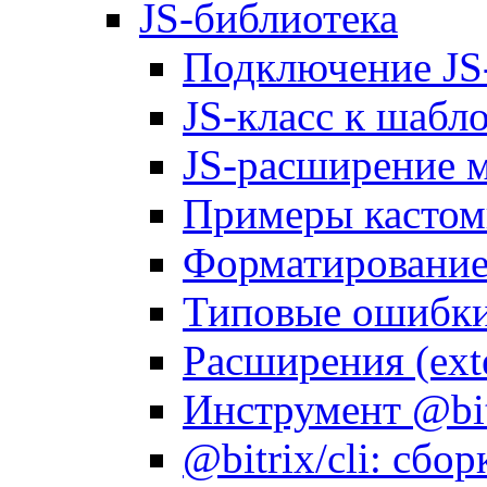
JS-библиотека
Подключение JS
JS-класс к шабл
JS-расширение 
Примеры кастом
Форматирование д
Типовые ошибки
Расширения (ext
Инструмент @bitr
@bitrix/cli: сбо