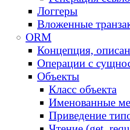
Логгеры
Вложенные транза
ORM
Концепция, описа
Операции с сущно
Объекты
Класс объекта
Именованные м
Приведение тип
Чтение (get, requ