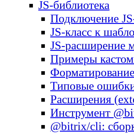
JS-библиотека
Подключение JS
JS-класс к шабл
JS-расширение 
Примеры кастом
Форматирование д
Типовые ошибки
Расширения (ext
Инструмент @bitr
@bitrix/cli: сбо