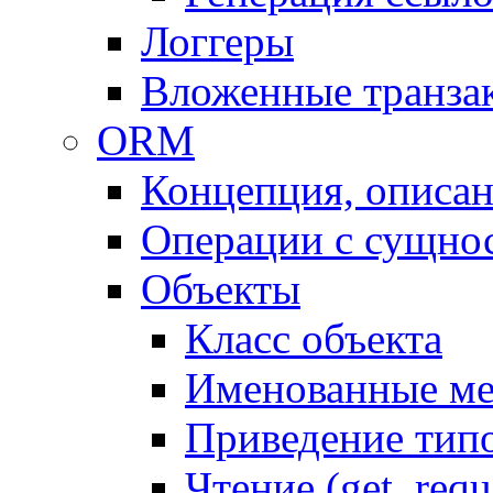
Логгеры
Вложенные транза
ORM
Концепция, описа
Операции с сущно
Объекты
Класс объекта
Именованные м
Приведение тип
Чтение (get, requ