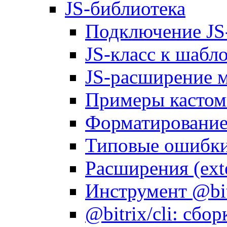
JS-библиотека
Подключение JS
JS-класс к шабл
JS-расширение 
Примеры кастом
Форматирование д
Типовые ошибки
Расширения (ext
Инструмент @bitr
@bitrix/cli: сбо