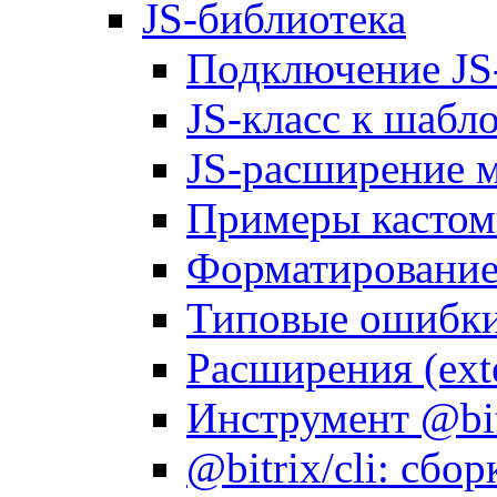
JS-библиотека
Подключение JS
JS-класс к шабл
JS-расширение 
Примеры кастом
Форматирование д
Типовые ошибки
Расширения (ext
Инструмент @bitr
@bitrix/cli: сбо