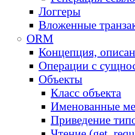
Логгеры
Вложенные транза
ORM
Концепция, описа
Операции с сущно
Объекты
Класс объекта
Именованные м
Приведение тип
Чтение (get, requ