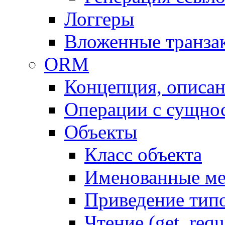
Логгеры
Вложенные транза
ORM
Концепция, описа
Операции с сущно
Объекты
Класс объекта
Именованные м
Приведение тип
Чтение (get, requ