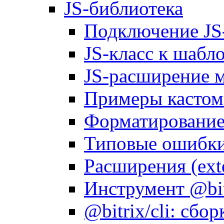
JS-библиотека
Подключение JS
JS-класс к шабл
JS-расширение 
Примеры кастом
Форматирование д
Типовые ошибки
Расширения (ext
Инструмент @bitr
@bitrix/cli: сбо