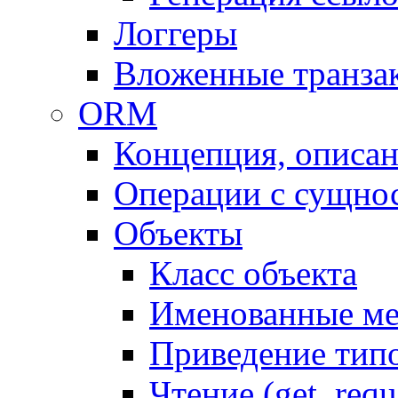
Логгеры
Вложенные транза
ORM
Концепция, описа
Операции с сущно
Объекты
Класс объекта
Именованные м
Приведение тип
Чтение (get, requ