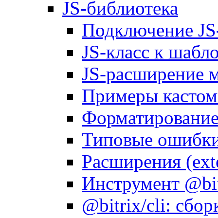
JS-библиотека
Подключение JS
JS-класс к шабл
JS-расширение 
Примеры кастом
Форматирование д
Типовые ошибки
Расширения (ext
Инструмент @bitr
@bitrix/cli: сбо