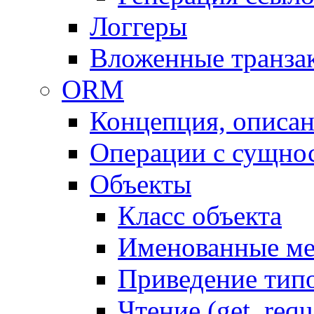
Логгеры
Вложенные транза
ORM
Концепция, описа
Операции с сущно
Объекты
Класс объекта
Именованные м
Приведение тип
Чтение (get, requ