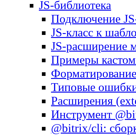
JS-библиотека
Подключение JS
JS-класс к шабл
JS-расширение 
Примеры кастом
Форматирование д
Типовые ошибки
Расширения (ext
Инструмент @bitr
@bitrix/cli: сбо