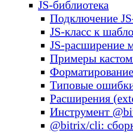
JS-библиотека
Подключение JS
JS-класс к шабл
JS-расширение 
Примеры кастом
Форматирование д
Типовые ошибки
Расширения (ext
Инструмент @bitr
@bitrix/cli: сбо