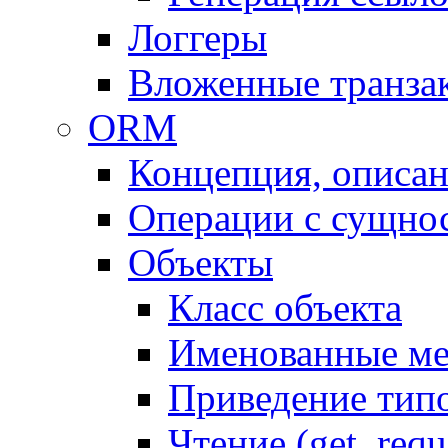
Логгеры
Вложенные транза
ORM
Концепция, описа
Операции с сущно
Объекты
Класс объекта
Именованные м
Приведение тип
Чтение (get, requ