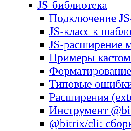
JS-библиотека
Подключение JS
JS-класс к шабл
JS-расширение 
Примеры кастом
Форматирование д
Типовые ошибки
Расширения (ext
Инструмент @bitr
@bitrix/cli: сбо