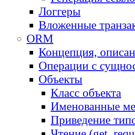
Логгеры
Вложенные транза
ORM
Концепция, описа
Операции с сущно
Объекты
Класс объекта
Именованные м
Приведение тип
Чтение (get, requ