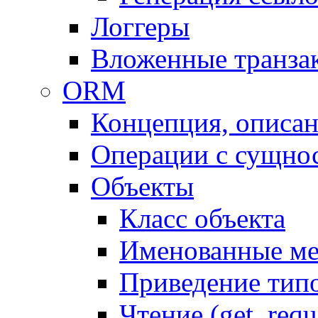
Логгеры
Вложенные транза
ORM
Концепция, описа
Операции с сущно
Объекты
Класс объекта
Именованные м
Приведение тип
Чтение (get, requ