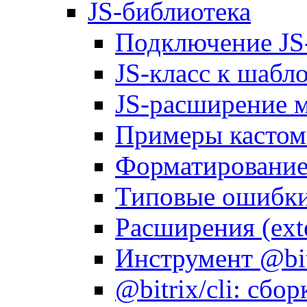
JS-библиотека
Подключение JS
JS-класс к шабл
JS-расширение 
Примеры кастом
Форматирование д
Типовые ошибки
Расширения (ext
Инструмент @bitr
@bitrix/cli: сбо