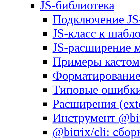
JS-библиотека
Подключение JS
JS-класс к шабл
JS-расширение 
Примеры кастом
Форматирование д
Типовые ошибки
Расширения (ext
Инструмент @bitr
@bitrix/cli: сбо