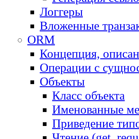
Логгеры
Вложенные транза
ORM
Концепция, описа
Операции с сущно
Объекты
Класс объекта
Именованные м
Приведение тип
Чтение (get, requ