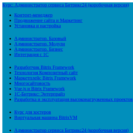
Курс: Администратор сервиса Битрикс24 (коробочная версия)
Контент-менеджер
Продвижение сайта и Маркетинг
Установка и настройка
Администратор. Базовый
Администратор. Модули
Администратор. Бизнес
Интеграция с 1С
Разработчик Bitrix Framework
Технология Композитный сайт
Маркетплейс Bitrix Framework
Многосайтовость
Vue.js и Bitrix Framework
1С-Битрикс: Энтерпрайз
Разработка и эксплуатация высоконагруженных проектов
Курс для хостеров
Виртуальная машина BitrixVM
Администратор сервиса Битрикс24 (коробочная версия)