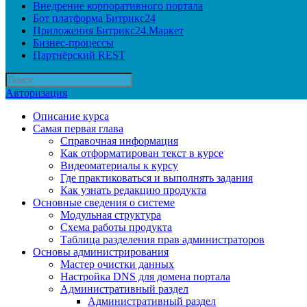
Внедрение корпоративного портала
Бот платформа Битрикс24
Приложения Битрикс24.Маркет
Бизнес-процессы
Партнёрский REST
Авторизация
Описание курса
Самая первая глава
Справочная информация
Как отформатирован текст в курсе
Видеоматериалы к курсу
Где практиковаться и выполнять задания
Как узнать редакцию продукта
Основные сведения о системе
Модульная структура
Схема работы продукта
Таблица разделения прав администраторов
Основы администрирования
Мастер очистки данных
Настройка DNS для домена портала
Административный раздел
Административный раздел