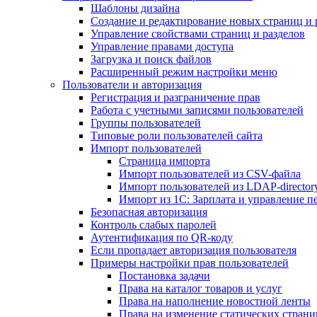
Шаблоны дизайна
Создание и редактирование новых страниц и 
Управление свойствами страниц и разделов
Управление правами доступа
Загрузка и поиск файлов
Расширенный режим настройки меню
Пользователи и авторизация
Регистрация и разграничение прав
Работа с учетными записями пользователей
Группы пользователей
Типовые роли пользователей сайта
Импорт пользователей
Страница импорта
Импорт пользователей из CSV-файла
Импорт пользователей из LDAP-director
Импорт из 1С: Зарплата и управление п
Безопасная авторизация
Контроль слабых паролей
Аутентификация по QR-коду
Если пропадает авторизация пользователя
Примеры настройки прав пользователей
Постановка задачи
Права на каталог товаров и услуг
Права на наполнение новостной ленты
Права на изменение статических страни