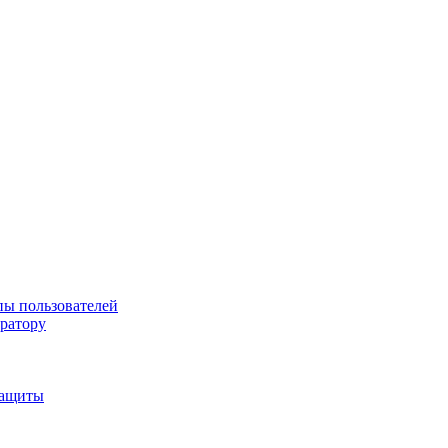
пы пользователей
тратору
защиты