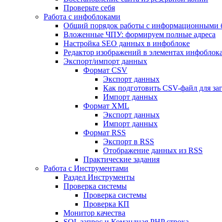
Проверьте себя
Работа с инфоблоками
Общий порядок работы с информационными 
Вложенные ЧПУ: формируем полные адреса
Настройка SEO данных в инфоблоке
Редактор изображений в элементах инфоблок
Экспорт/импорт данных
Формат CSV
Экспорт данных
Как подготовить CSV-файл для за
Импорт данных
Формат XML
Экспорт данных
Импорт данных
Формат RSS
Экспорт в RSS
Отображение данных из RSS
Практические задания
Работа с Инструментами
Раздел Инструменты
Проверка системы
Проверка системы
Проверка КП
Монитор качества
SQL запрос и Командная PHP строка