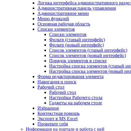
Логика интерфейса административного разде
Административная панель управления
Административное меню
Меню функций
Основная рабочая область
Списки элементов
Списки элементов
Фильтр (старый интерфейс)
Фильтр (новый интерфейс)
Список элементов (старый интерфейс)
Список элементов (новый интерфейс)
Порядок элементов в списке
Настройка списка элементов (старый ин
Настройка списка элементов (новый ин
Форма редактирования элемента
Навигация и поиск
Рабочий стол
Рабочий стол
Настройки Рабочего стола
Гаджеты на рабочем столе
Избранное
Контекстная помощь
Экспорт в MS Excel
Проверьте себя
Информация на портале и работа с ней