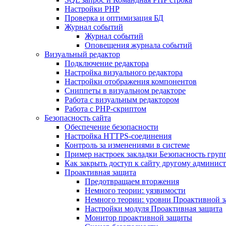
Настройки PHP
Проверка и оптимизация БД
Журнал событий
Журнал событий
Оповещения журнала событий
Визуальный редактор
Подключение редактора
Настройка визуального редактора
Настройки отображения компонентов
Сниппеты в визуальном редакторе
Работа с визуальным редактором
Работа с PHP-скриптом
Безопасность сайта
Обеспечение безопасности
Настройка HTTPS-соединения
Контроль за изменениями в системе
Пример настроек закладки Безопасность груп
Как закрыть доступ к сайту другому админис
Проактивная защита
Предотвращаем вторжения
Немного теории: уязвимости
Немного теории: уровни Проактивной 
Настройки модуля Проактивная защита
Монитор проактивной защиты