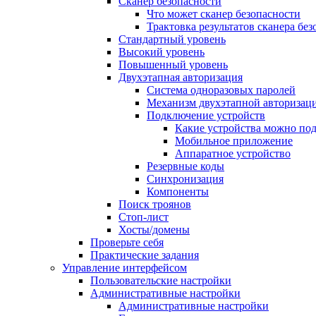
Сканер безопасности
Что может сканер безопасности
Трактовка результатов сканера бе
Стандартный уровень
Высокий уровень
Повышенный уровень
Двухэтапная авторизация
Система одноразовых паролей
Механизм двухэтапной авторизац
Подключение устройств
Какие устройства можно по
Мобильное приложение
Аппаратное устройство
Резервные коды
Синхронизация
Компоненты
Поиск троянов
Стоп-лист
Хосты/домены
Проверьте себя
Практические задания
Управление интерфейсом
Пользовательские настройки
Административные настройки
Административные настройки