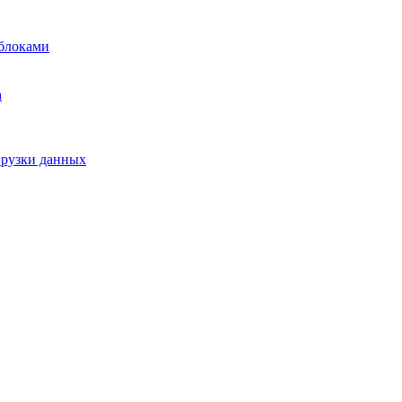
блоками
а
грузки данных