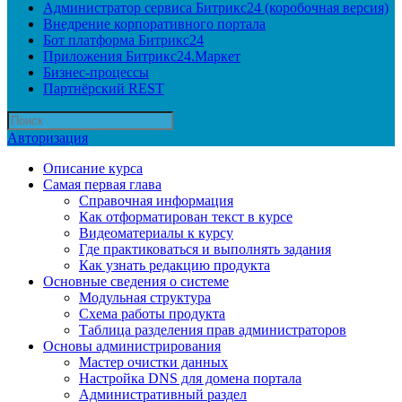
Администратор сервиса Битрикс24 (коробочная версия)
Внедрение корпоративного портала
Бот платформа Битрикс24
Приложения Битрикс24.Маркет
Бизнес-процессы
Партнёрский REST
Авторизация
Описание курса
Самая первая глава
Справочная информация
Как отформатирован текст в курсе
Видеоматериалы к курсу
Где практиковаться и выполнять задания
Как узнать редакцию продукта
Основные сведения о системе
Модульная структура
Схема работы продукта
Таблица разделения прав администраторов
Основы администрирования
Мастер очистки данных
Настройка DNS для домена портала
Административный раздел