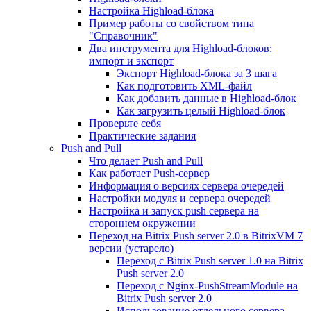
Настройка Highload-блока
Пример работы со свойством типа
"Справочник"
Два инструмента для Highload-блоков:
импорт и экспорт
Экспорт Highload-блока за 3 шага
Как подготовить XML-файл
Как добавить данные в Highload-блок
Как загрузить целый Highload-блок
Проверьте себя
Практические задания
Push and Pull
Что делает Push and Pull
Как работает Push-сервер
Информация о версиях сервера очередей
Настройки модуля и сервера очередей
Настройка и запуск push сервера на
стороннем окружении
Переход на Bitrix Push server 2.0 в BitrixVM 7
версии (устарело)
Переход с Bitrix Push server 1.0 на Bitrix
Push server 2.0
Переход с Nginx-PushStreamModule на
Bitrix Push server 2.0
Использование отдельного сервера