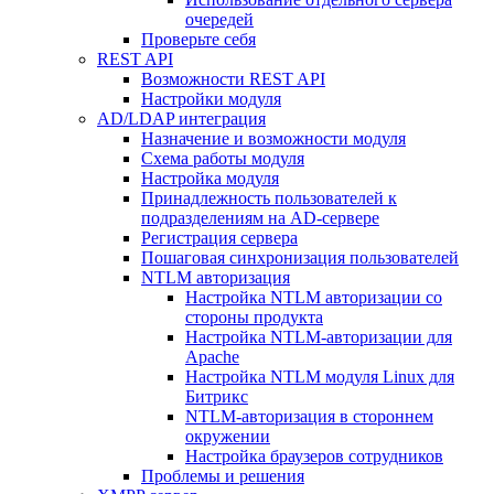
очередей
Проверьте себя
REST API
Возможности REST API
Настройки модуля
AD/LDAP интеграция
Назначение и возможности модуля
Схема работы модуля
Настройка модуля
Принадлежность пользователей к
подразделениям на AD-сервере
Регистрация сервера
Пошаговая синхронизация пользователей
NTLM авторизация
Настройка NTLM авторизации со
стороны продукта
Настройка NTLM-авторизации для
Apache
Настройка NTLM модуля Linux для
Битрикс
NTLM-авторизация в стороннем
окружении
Настройка браузеров сотрудников
Проблемы и решения