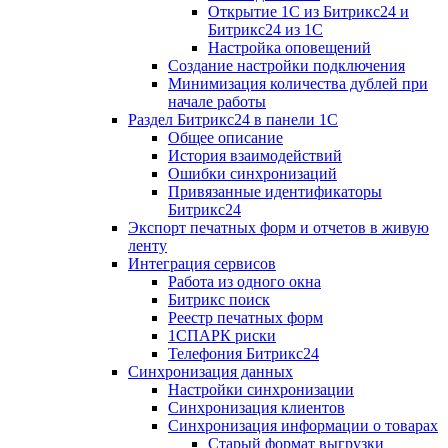
Открытие 1С из Битрикс24 и
Битрикс24 из 1С
Настройка оповещений
Создание настройки подключения
Минимизация количества дублей при
начале работы
Раздел Битрикс24 в панели 1С
Общее описание
История взаимодействий
Ошибки синхронизаций
Привязанные идентификаторы
Битрикс24
Экспорт печатных форм и отчетов в живую
ленту
Интеграция сервисов
Работа из одного окна
Битрикс поиск
Реестр печатных форм
1СПАРК риски
Телефония Битрикс24
Синхронизация данных
Настройки синхронизации
Синхронизация клиентов
Синхронизация информации о товарах
Старый формат выгрузки