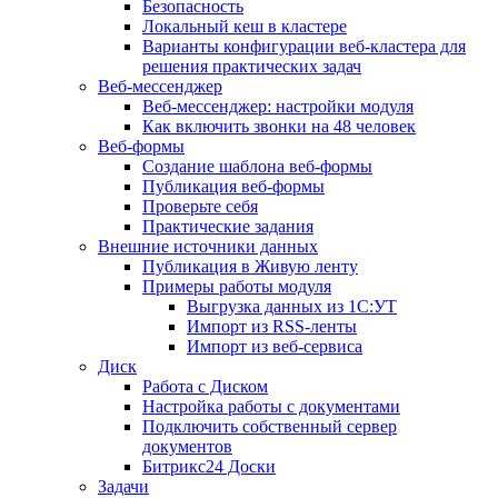
Безопасность
Локальный кеш в кластере
Варианты конфигурации веб-кластера для
решения практических задач
Веб-мессенджер
Веб-мессенджер: настройки модуля
Как включить звонки на 48 человек
Веб-формы
Создание шаблона веб-формы
Публикация веб-формы
Проверьте себя
Практические задания
Внешние источники данных
Публикация в Живую ленту
Примеры работы модуля
Выгрузка данных из 1С:УТ
Импорт из RSS-ленты
Импорт из веб-сервиса
Диск
Работа с Диском
Настройка работы с документами
Подключить собственный сервер
документов
Битрикс24 Доски
Задачи