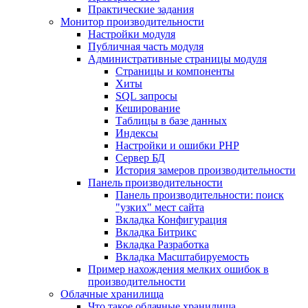
Практические задания
Монитор производительности
Настройки модуля
Публичная часть модуля
Административные страницы модуля
Страницы и компоненты
Хиты
SQL запросы
Кеширование
Таблицы в базе данных
Индексы
Настройки и ошибки PHP
Сервер БД
История замеров производительности
Панель производительности
Панель производительности: поиск
"узких" мест сайта
Вкладка Конфигурация
Вкладка Битрикс
Вкладка Разработка
Вкладка Масштабируемость
Пример нахождения мелких ошибок в
производительности
Облачные хранилища
Что такое облачные хранилища