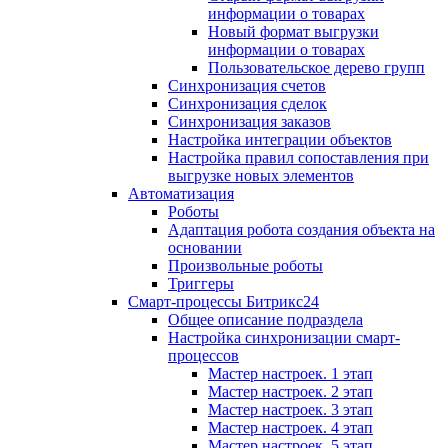
информации о товарах
Новый формат выгрузки
информации о товарах
Пользовательское дерево групп
Синхронизация счетов
Синхронизация сделок
Синхронизация заказов
Настройка интеграции объектов
Настройка правил сопоставления при
выгрузке новых элементов
Автоматизация
Роботы
Адаптация робота создания объекта на
основании
Произвольные роботы
Триггеры
Смарт-процессы Битрикс24
Общее описание подраздела
Настройка синхронизации смарт-
процессов
Мастер настроек. 1 этап
Мастер настроек. 2 этап
Мастер настроек. 3 этап
Мастер настроек. 4 этап
Мастер настроек. 5 этап