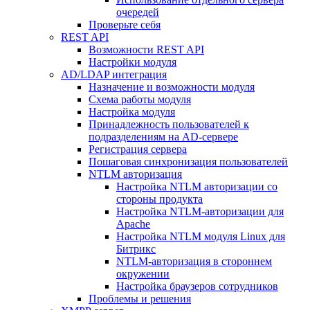
очередей
Проверьте себя
REST API
Возможности REST API
Настройки модуля
AD/LDAP интеграция
Назначение и возможности модуля
Схема работы модуля
Настройка модуля
Принадлежность пользователей к
подразделениям на AD-сервере
Регистрация сервера
Пошаговая синхронизация пользователей
NTLM авторизация
Настройка NTLM авторизации со
стороны продукта
Настройка NTLM-авторизации для
Apache
Настройка NTLM модуля Linux для
Битрикс
NTLM-авторизация в стороннем
окружении
Настройка браузеров сотрудников
Проблемы и решения