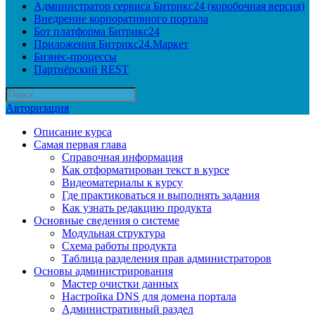
Администратор сервиса Битрикс24 (коробочная версия)
Внедрение корпоративного портала
Бот платформа Битрикс24
Приложения Битрикс24.Маркет
Бизнес-процессы
Партнёрский REST
Авторизация
Описание курса
Самая первая глава
Справочная информация
Как отформатирован текст в курсе
Видеоматериалы к курсу
Где практиковаться и выполнять задания
Как узнать редакцию продукта
Основные сведения о системе
Модульная структура
Схема работы продукта
Таблица разделения прав администраторов
Основы администрирования
Мастер очистки данных
Настройка DNS для домена портала
Административный раздел