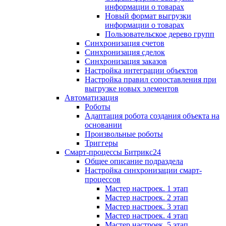
информации о товарах
Новый формат выгрузки
информации о товарах
Пользовательское дерево групп
Синхронизация счетов
Синхронизация сделок
Синхронизация заказов
Настройка интеграции объектов
Настройка правил сопоставления при
выгрузке новых элементов
Автоматизация
Роботы
Адаптация робота создания объекта на
основании
Произвольные роботы
Триггеры
Смарт-процессы Битрикс24
Общее описание подраздела
Настройка синхронизации смарт-
процессов
Мастер настроек. 1 этап
Мастер настроек. 2 этап
Мастер настроек. 3 этап
Мастер настроек. 4 этап
Мастер настроек. 5 этап