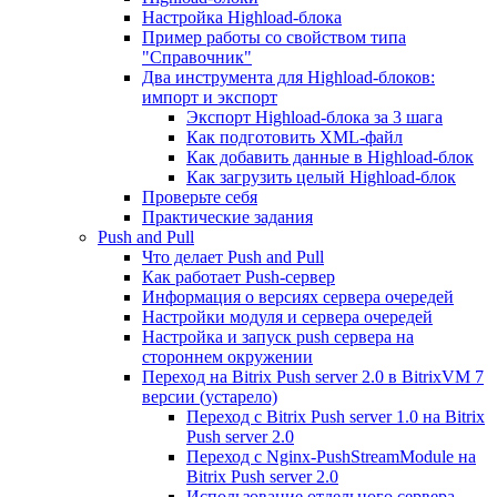
Настройка Highload-блока
Пример работы со свойством типа
"Справочник"
Два инструмента для Highload-блоков:
импорт и экспорт
Экспорт Highload-блока за 3 шага
Как подготовить XML-файл
Как добавить данные в Highload-блок
Как загрузить целый Highload-блок
Проверьте себя
Практические задания
Push and Pull
Что делает Push and Pull
Как работает Push-сервер
Информация о версиях сервера очередей
Настройки модуля и сервера очередей
Настройка и запуск push сервера на
стороннем окружении
Переход на Bitrix Push server 2.0 в BitrixVM 7
версии (устарело)
Переход с Bitrix Push server 1.0 на Bitrix
Push server 2.0
Переход с Nginx-PushStreamModule на
Bitrix Push server 2.0
Использование отдельного сервера