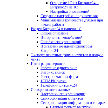
Открытие 1С из Битрикс24 и
Битрикс24 из 1С
Настройка оповещений
Создание настройки подключения
Минимизация количества дублей при
начале работы
Раздел Битрикс24 в панели 1С
Общее описание
История взаимодействий
Ошибки синхронизаций
Привязанные идентификаторы
Битрикс24
Экспорт печатных форм и отчетов в живую
ленту
Интеграция сервисов
Работа из одного окна
Битрикс поиск
Реестр печатных форм
1СПАРК риски
Телефония Битрикс24
Синхронизация данных
Настройки синхронизации
Синхронизация клиентов
Синхронизация информации о товарах
Старый формат выгрузки