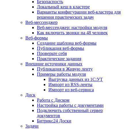
Безопасность
Локальный кеш в кластере
Варианты конфигурации веб-кластера для
решения практических задач
Веб-мессенджер
Веб-мессенджер: настройки модуля
Как включить звонки на 48 человек
Веб-формы
Создание шаблона веб-формы
Публикация веб-формы
Проверьте себя
Практические задания
Внешние источники данных
Публикация в Живую ленту
Примеры работы модуля
Выгрузка данных из 1С:УТ
Импорт из RSS-ленты
Импорт из веб-сервиса
Диск
Работа с Диском
Настройка работы с документами
Подключить собственный сервер
документов
Битрикс24 Доски
Задачи