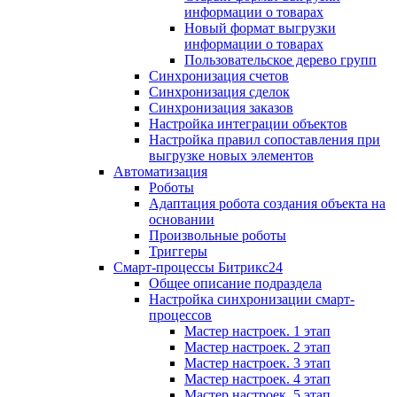
информации о товарах
Новый формат выгрузки
информации о товарах
Пользовательское дерево групп
Синхронизация счетов
Синхронизация сделок
Синхронизация заказов
Настройка интеграции объектов
Настройка правил сопоставления при
выгрузке новых элементов
Автоматизация
Роботы
Адаптация робота создания объекта на
основании
Произвольные роботы
Триггеры
Смарт-процессы Битрикс24
Общее описание подраздела
Настройка синхронизации смарт-
процессов
Мастер настроек. 1 этап
Мастер настроек. 2 этап
Мастер настроек. 3 этап
Мастер настроек. 4 этап
Мастер настроек. 5 этап