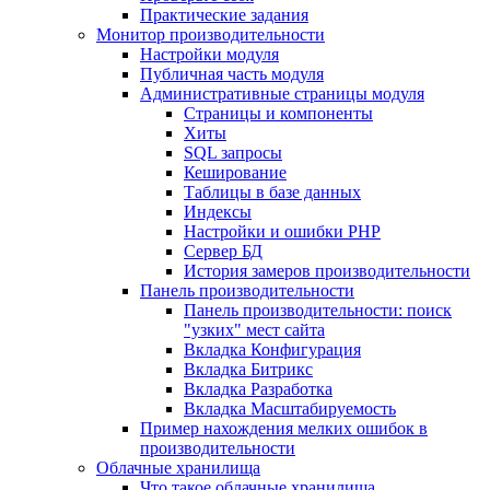
Практические задания
Монитор производительности
Настройки модуля
Публичная часть модуля
Административные страницы модуля
Страницы и компоненты
Хиты
SQL запросы
Кеширование
Таблицы в базе данных
Индексы
Настройки и ошибки PHP
Сервер БД
История замеров производительности
Панель производительности
Панель производительности: поиск
"узких" мест сайта
Вкладка Конфигурация
Вкладка Битрикс
Вкладка Разработка
Вкладка Масштабируемость
Пример нахождения мелких ошибок в
производительности
Облачные хранилища
Что такое облачные хранилища