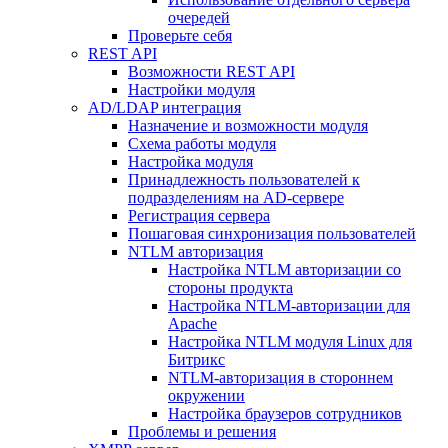
очередей
Проверьте себя
REST API
Возможности REST API
Настройки модуля
AD/LDAP интеграция
Назначение и возможности модуля
Схема работы модуля
Настройка модуля
Принадлежность пользователей к
подразделениям на AD-сервере
Регистрация сервера
Пошаговая синхронизация пользователей
NTLM авторизация
Настройка NTLM авторизации со
стороны продукта
Настройка NTLM-авторизации для
Apache
Настройка NTLM модуля Linux для
Битрикс
NTLM-авторизация в стороннем
окружении
Настройка браузеров сотрудников
Проблемы и решения