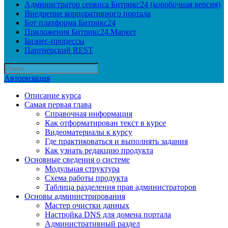
Администратор сервиса Битрикс24 (коробочная версия)
Внедрение корпоративного портала
Бот платформа Битрикс24
Приложения Битрикс24.Маркет
Бизнес-процессы
Партнёрский REST
Авторизация
Описание курса
Самая первая глава
Справочная информация
Как отформатирован текст в курсе
Видеоматериалы к курсу
Где практиковаться и выполнять задания
Как узнать редакцию продукта
Основные сведения о системе
Модульная структура
Схема работы продукта
Таблица разделения прав администраторов
Основы администрирования
Мастер очистки данных
Настройка DNS для домена портала
Административный раздел