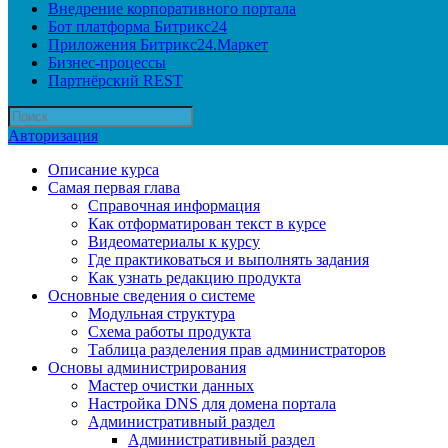
Внедрение корпоративного портала
Бот платформа Битрикс24
Приложения Битрикс24.Маркет
Бизнес-процессы
Партнёрский REST
Авторизация
Описание курса
Самая первая глава
Справочная информация
Как отформатирован текст в курсе
Видеоматериалы к курсу
Где практиковаться и выполнять задания
Как узнать редакцию продукта
Основные сведения о системе
Модульная структура
Схема работы продукта
Таблица разделения прав администраторов
Основы администрирования
Мастер очистки данных
Настройка DNS для домена портала
Административный раздел
Административный раздел