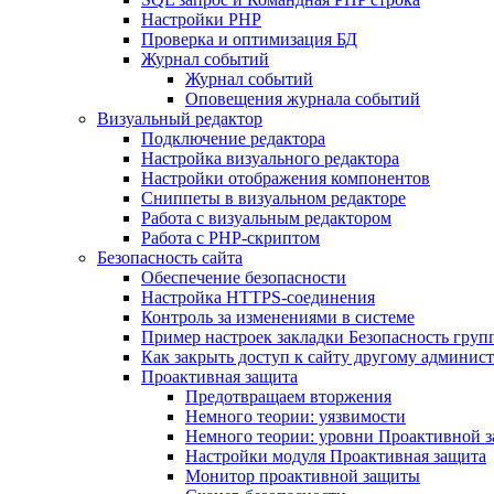
Настройки PHP
Проверка и оптимизация БД
Журнал событий
Журнал событий
Оповещения журнала событий
Визуальный редактор
Подключение редактора
Настройка визуального редактора
Настройки отображения компонентов
Сниппеты в визуальном редакторе
Работа с визуальным редактором
Работа с PHP-скриптом
Безопасность сайта
Обеспечение безопасности
Настройка HTTPS-соединения
Контроль за изменениями в системе
Пример настроек закладки Безопасность груп
Как закрыть доступ к сайту другому админис
Проактивная защита
Предотвращаем вторжения
Немного теории: уязвимости
Немного теории: уровни Проактивной 
Настройки модуля Проактивная защита
Монитор проактивной защиты