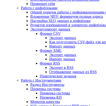
Проверьте себя
Работа с инфоблоками
Общий порядок работы с информационными 
Вложенные ЧПУ: формируем полные адреса
Настройка SEO данных в инфоблоке
Редактор изображений в элементах инфоблок
Экспорт/импорт данных
Формат CSV
Экспорт данных
Как подготовить CSV-файл для за
Импорт данных
Формат XML
Экспорт данных
Импорт данных
Формат RSS
Экспорт в RSS
Отображение данных из RSS
Практические задания
Работа с Инструментами
Раздел Инструменты
Проверка системы
Проверка системы
Проверка КП
Монитор качества
SQL запрос и Командная PHP строка