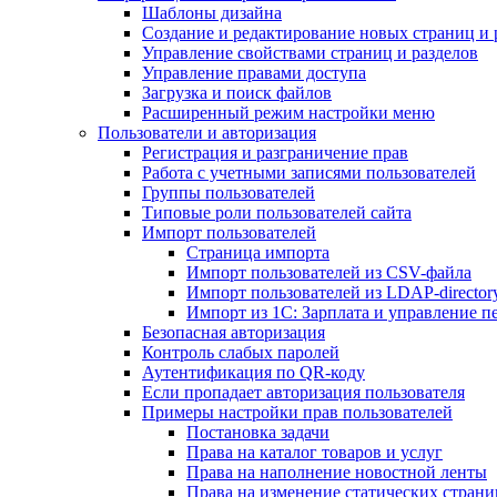
Шаблоны дизайна
Создание и редактирование новых страниц и 
Управление свойствами страниц и разделов
Управление правами доступа
Загрузка и поиск файлов
Расширенный режим настройки меню
Пользователи и авторизация
Регистрация и разграничение прав
Работа с учетными записями пользователей
Группы пользователей
Типовые роли пользователей сайта
Импорт пользователей
Страница импорта
Импорт пользователей из CSV-файла
Импорт пользователей из LDAP-director
Импорт из 1С: Зарплата и управление п
Безопасная авторизация
Контроль слабых паролей
Аутентификация по QR-коду
Если пропадает авторизация пользователя
Примеры настройки прав пользователей
Постановка задачи
Права на каталог товаров и услуг
Права на наполнение новостной ленты
Права на изменение статических страни