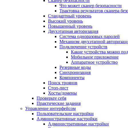
Сканер безопасности
Что может сканер безопасности
Трактовка результатов сканера бе
Стандартный уровень
Высокий уровень
Повышенный уровень
Двухэтапная авторизация
Система одноразовых паролей
Механизм двухэтапной авторизац
Подключение устройств
Какие устройства можно по
Мобильное приложение
Аппаратное устройство
Резервные коды
Синхронизация
Компоненты
Поиск троянов
Стоп-лист
Хосты/домены
Проверьте себя
Практические задания
Управление интерфейсом
Пользовательские настройки
Административные настройки
Административные настройки