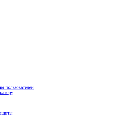
пы пользователей
тратору
защиты