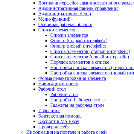
Логика интерфейса административного разде
Административная панель управления
Административное меню
Меню функций
Основная рабочая область
Списки элементов
Списки элементов
Фильтр (старый интерфейс)
Фильтр (новый интерфейс)
Список элементов (старый интерфейс)
Список элементов (новый интерфейс)
Порядок элементов в списке
Настройка списка элементов (старый ин
Настройка списка элементов (новый ин
Форма редактирования элемента
Навигация и поиск
Рабочий стол
Рабочий стол
Настройки Рабочего стола
Гаджеты на рабочем столе
Избранное
Контекстная помощь
Экспорт в MS Excel
Проверьте себя
Информация на портале и работа с ней