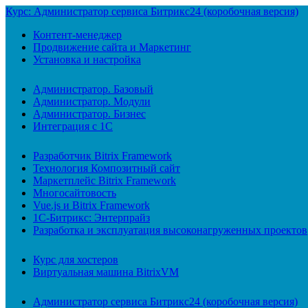
Курс: Администратор сервиса Битрикс24 (коробочная версия)
Контент-менеджер
Продвижение сайта и Маркетинг
Установка и настройка
Администратор. Базовый
Администратор. Модули
Администратор. Бизнес
Интеграция с 1С
Разработчик Bitrix Framework
Технология Композитный сайт
Маркетплейс Bitrix Framework
Многосайтовость
Vue.js и Bitrix Framework
1С-Битрикс: Энтерпрайз
Разработка и эксплуатация высоконагруженных проектов
Курс для хостеров
Виртуальная машина BitrixVM
Администратор сервиса Битрикс24 (коробочная версия)