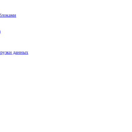
блоками
а
грузки данных