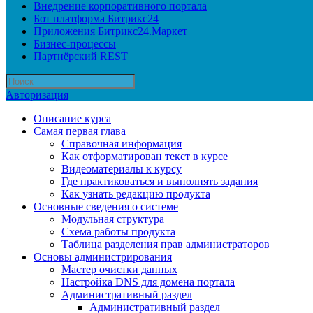
Внедрение корпоративного портала
Бот платформа Битрикс24
Приложения Битрикс24.Маркет
Бизнес-процессы
Партнёрский REST
Авторизация
Описание курса
Самая первая глава
Справочная информация
Как отформатирован текст в курсе
Видеоматериалы к курсу
Где практиковаться и выполнять задания
Как узнать редакцию продукта
Основные сведения о системе
Модульная структура
Схема работы продукта
Таблица разделения прав администраторов
Основы администрирования
Мастер очистки данных
Настройка DNS для домена портала
Административный раздел
Административный раздел