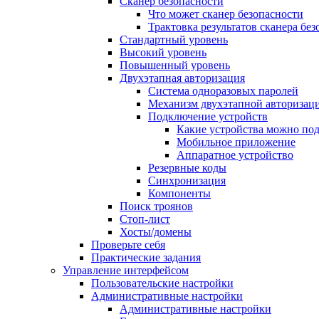
Сканер безопасности
Что может сканер безопасности
Трактовка результатов сканера бе
Стандартный уровень
Высокий уровень
Повышенный уровень
Двухэтапная авторизация
Система одноразовых паролей
Механизм двухэтапной авторизац
Подключение устройств
Какие устройства можно по
Мобильное приложение
Аппаратное устройство
Резервные коды
Синхронизация
Компоненты
Поиск троянов
Стоп-лист
Хосты/домены
Проверьте себя
Практические задания
Управление интерфейсом
Пользовательские настройки
Административные настройки
Административные настройки