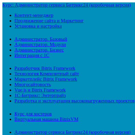
Курс: Администратор сервиса Битрикс24 (коробочная версия)
Контент-менеджер
Продвижение сайта и Маркетинг
Установка и настройка
Администратор. Базовый
Администратор. Модули
Администратор. Бизнес
Интеграция с 1С
Разработчик Bitrix Framework
Технология Композитный сайт
Маркетплейс Bitrix Framework
Многосайтовость
Vue.js и Bitrix Framework
1С-Битрикс: Энтерпрайз
Разработка и эксплуатация высоконагруженных проектов
Курс для хостеров
Виртуальная машина BitrixVM
Администратор сервиса Битрикс24 (коробочная версия)