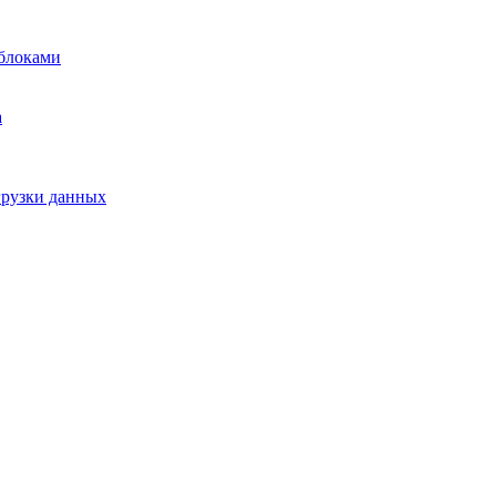
блоками
а
грузки данных