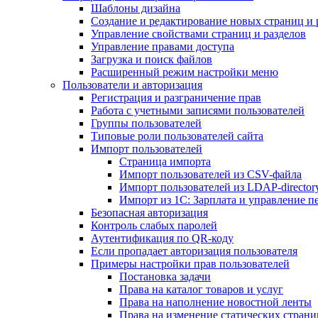
Шаблоны дизайна
Создание и редактирование новых страниц и 
Управление свойствами страниц и разделов
Управление правами доступа
Загрузка и поиск файлов
Расширенный режим настройки меню
Пользователи и авторизация
Регистрация и разграничение прав
Работа с учетными записями пользователей
Группы пользователей
Типовые роли пользователей сайта
Импорт пользователей
Страница импорта
Импорт пользователей из CSV-файла
Импорт пользователей из LDAP-director
Импорт из 1С: Зарплата и управление п
Безопасная авторизация
Контроль слабых паролей
Аутентификация по QR-коду
Если пропадает авторизация пользователя
Примеры настройки прав пользователей
Постановка задачи
Права на каталог товаров и услуг
Права на наполнение новостной ленты
Права на изменение статических страни