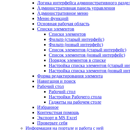
Логика интерфейса административного разде
Административная панель управления
Административное меню
Меню функций
Основная рабочая область
Списки элементов
Списки элементов
Фильтр (старый интерфейс)
Фильтр (новый интерфейс)
Список элементов (старый интерфейс)
Список элементов (новый интерфейс)
Порядок элементов в списке
Настройка списка элементов (старый ин
Настройка списка элементов (новый ин
Форма редактирования элемента
Навигация и поиск
Рабочий стол
Рабочий стол
Настройки Рабочего стола
Гаджеты на рабочем столе
Избранное
Контекстная помощь
Экспорт в MS Excel
Проверьте себя
Информация на портале и работа с ней