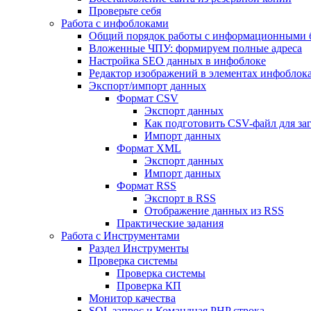
Проверьте себя
Работа с инфоблоками
Общий порядок работы с информационными 
Вложенные ЧПУ: формируем полные адреса
Настройка SEO данных в инфоблоке
Редактор изображений в элементах инфоблок
Экспорт/импорт данных
Формат CSV
Экспорт данных
Как подготовить CSV-файл для за
Импорт данных
Формат XML
Экспорт данных
Импорт данных
Формат RSS
Экспорт в RSS
Отображение данных из RSS
Практические задания
Работа с Инструментами
Раздел Инструменты
Проверка системы
Проверка системы
Проверка КП
Монитор качества
SQL запрос и Командная PHP строка