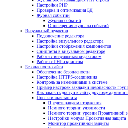
Настройки PHP
Проверка и оптимизация БД
Журнал событий
Журнал событий
Оповещения журнала событий
Визуальный редактор
Подключение редактора
Настройка визуального редактора
Настройки отображения компонентов
Сниппеты в визуальном редакторе
Работа с визуальным редактором
Работа с PHP-скриптом
Безопасность сайта
Обеспечение безопасности
Настройка HTTPS-соединения
Контроль за изменениями в системе
Пример настроек закладки Безопасность груп
Как закрыть доступ к сайту другому админис
Проактивная защита
Предотвращаем вторжения
Немного теории: уязвимости
Немного теории: уровни Проактивной 
Настройки модуля Проактивная защита
Монитор проактивной защиты