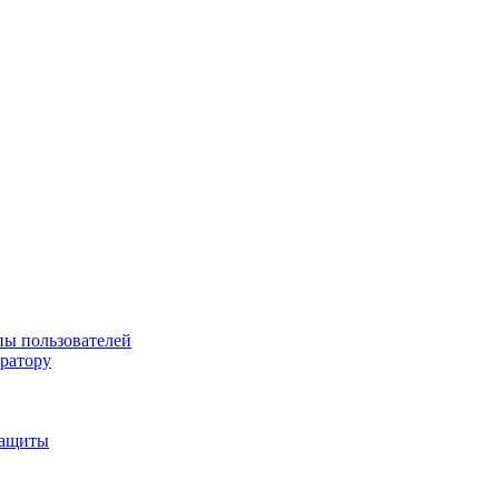
пы пользователей
тратору
защиты