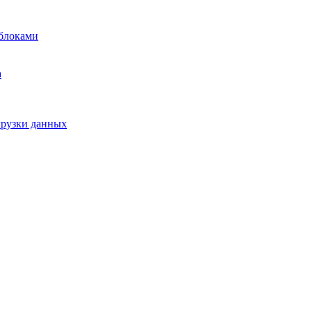
блоками
а
грузки данных