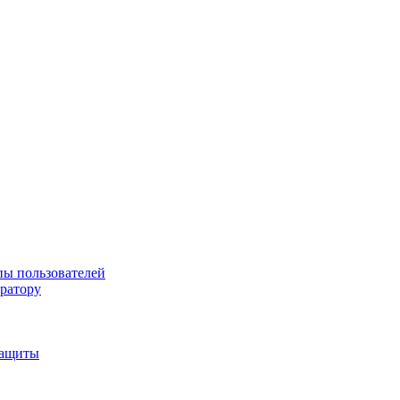
пы пользователей
тратору
защиты