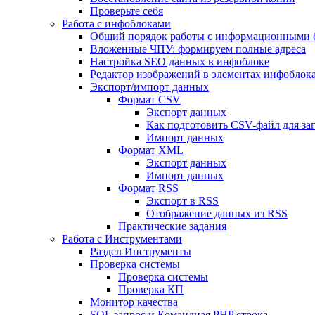
Проверьте себя
Работа с инфоблоками
Общий порядок работы с информационными 
Вложенные ЧПУ: формируем полные адреса
Настройка SEO данных в инфоблоке
Редактор изображений в элементах инфоблок
Экспорт/импорт данных
Формат CSV
Экспорт данных
Как подготовить CSV-файл для за
Импорт данных
Формат XML
Экспорт данных
Импорт данных
Формат RSS
Экспорт в RSS
Отображение данных из RSS
Практические задания
Работа с Инструментами
Раздел Инструменты
Проверка системы
Проверка системы
Проверка КП
Монитор качества
SQL запрос и Командная PHP строка