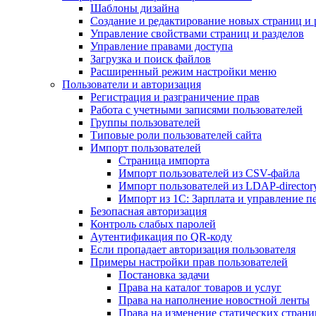
Шаблоны дизайна
Создание и редактирование новых страниц и 
Управление свойствами страниц и разделов
Управление правами доступа
Загрузка и поиск файлов
Расширенный режим настройки меню
Пользователи и авторизация
Регистрация и разграничение прав
Работа с учетными записями пользователей
Группы пользователей
Типовые роли пользователей сайта
Импорт пользователей
Страница импорта
Импорт пользователей из CSV-файла
Импорт пользователей из LDAP-director
Импорт из 1С: Зарплата и управление п
Безопасная авторизация
Контроль слабых паролей
Аутентификация по QR-коду
Если пропадает авторизация пользователя
Примеры настройки прав пользователей
Постановка задачи
Права на каталог товаров и услуг
Права на наполнение новостной ленты
Права на изменение статических страни