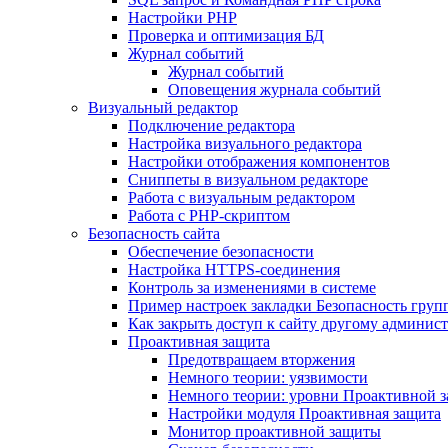
Настройки PHP
Проверка и оптимизация БД
Журнал событий
Журнал событий
Оповещения журнала событий
Визуальный редактор
Подключение редактора
Настройка визуального редактора
Настройки отображения компонентов
Сниппеты в визуальном редакторе
Работа с визуальным редактором
Работа с PHP-скриптом
Безопасность сайта
Обеспечение безопасности
Настройка HTTPS-соединения
Контроль за изменениями в системе
Пример настроек закладки Безопасность груп
Как закрыть доступ к сайту другому админис
Проактивная защита
Предотвращаем вторжения
Немного теории: уязвимости
Немного теории: уровни Проактивной 
Настройки модуля Проактивная защита
Монитор проактивной защиты