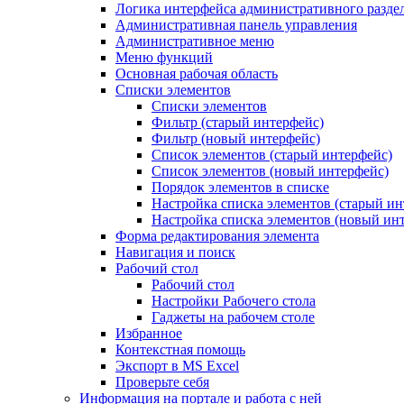
Логика интерфейса административного разде
Административная панель управления
Административное меню
Меню функций
Основная рабочая область
Списки элементов
Списки элементов
Фильтр (старый интерфейс)
Фильтр (новый интерфейс)
Список элементов (старый интерфейс)
Список элементов (новый интерфейс)
Порядок элементов в списке
Настройка списка элементов (старый ин
Настройка списка элементов (новый ин
Форма редактирования элемента
Навигация и поиск
Рабочий стол
Рабочий стол
Настройки Рабочего стола
Гаджеты на рабочем столе
Избранное
Контекстная помощь
Экспорт в MS Excel
Проверьте себя
Информация на портале и работа с ней