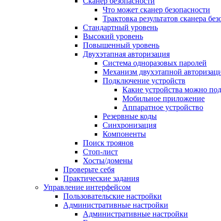
Сканер безопасности
Что может сканер безопасности
Трактовка результатов сканера бе
Стандартный уровень
Высокий уровень
Повышенный уровень
Двухэтапная авторизация
Система одноразовых паролей
Механизм двухэтапной авторизац
Подключение устройств
Какие устройства можно по
Мобильное приложение
Аппаратное устройство
Резервные коды
Синхронизация
Компоненты
Поиск троянов
Стоп-лист
Хосты/домены
Проверьте себя
Практические задания
Управление интерфейсом
Пользовательские настройки
Административные настройки
Административные настройки