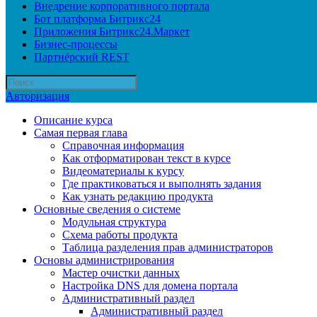
Внедрение корпоративного портала
Бот платформа Битрикс24
Приложения Битрикс24.Маркет
Бизнес-процессы
Партнёрский REST
Авторизация
Описание курса
Самая первая глава
Справочная информация
Как отформатирован текст в курсе
Видеоматериалы к курсу
Где практиковаться и выполнять задания
Как узнать редакцию продукта
Основные сведения о системе
Модульная структура
Схема работы продукта
Таблица разделения прав администраторов
Основы администрирования
Мастер очистки данных
Настройка DNS для домена портала
Административный раздел
Административный раздел