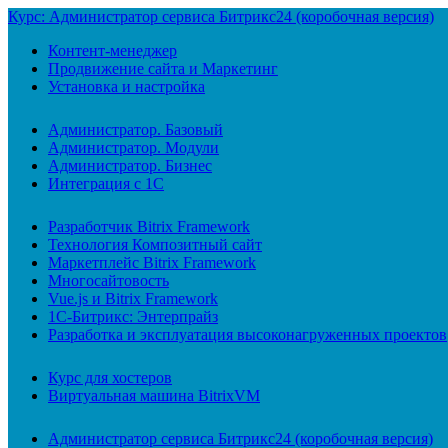
Курс: Администратор сервиса Битрикс24 (коробочная версия)
Контент-менеджер
Продвижение сайта и Маркетинг
Установка и настройка
Администратор. Базовый
Администратор. Модули
Администратор. Бизнес
Интеграция с 1С
Разработчик Bitrix Framework
Технология Композитный сайт
Маркетплейс Bitrix Framework
Многосайтовость
Vue.js и Bitrix Framework
1С-Битрикс: Энтерпрайз
Разработка и эксплуатация высоконагруженных проектов
Курс для хостеров
Виртуальная машина BitrixVM
Администратор сервиса Битрикс24 (коробочная версия)