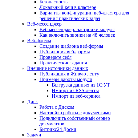
Безопасность
Локальный кеш в кластере
Варианты конфигурации веб-кластера для
решения практических задач
Веб-мессенджер
Веб-мессенджер: настройки модуля
Как включить звонки на 48 человек
Веб-формы
Создание шаблона веб-формы
Публикация веб-формы
Проверьте себя
Практические задания
Внешние источники данных
Публикация в Живую ленту
Примеры работы модуля
Выгрузка данных из 1С:УТ
Импорт из RSS-ленты
Импорт из веб-сервиса
Диск
Работа с Диском
Настройка работы с документами
Подключить собственный сервер
документов
Битрикс24 Доски
Задачи