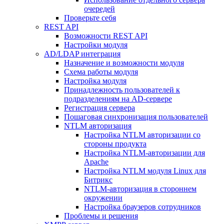
очередей
Проверьте себя
REST API
Возможности REST API
Настройки модуля
AD/LDAP интеграция
Назначение и возможности модуля
Схема работы модуля
Настройка модуля
Принадлежность пользователей к
подразделениям на AD-сервере
Регистрация сервера
Пошаговая синхронизация пользователей
NTLM авторизация
Настройка NTLM авторизации со
стороны продукта
Настройка NTLM-авторизации для
Apache
Настройка NTLM модуля Linux для
Битрикс
NTLM-авторизация в стороннем
окружении
Настройка браузеров сотрудников
Проблемы и решения