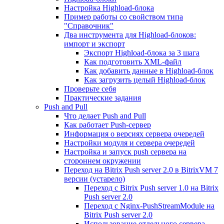
Настройка Highload-блока
Пример работы со свойством типа
"Справочник"
Два инструмента для Highload-блоков:
импорт и экспорт
Экспорт Highload-блока за 3 шага
Как подготовить XML-файл
Как добавить данные в Highload-блок
Как загрузить целый Highload-блок
Проверьте себя
Практические задания
Push and Pull
Что делает Push and Pull
Как работает Push-сервер
Информация о версиях сервера очередей
Настройки модуля и сервера очередей
Настройка и запуск push сервера на
стороннем окружении
Переход на Bitrix Push server 2.0 в BitrixVM 7
версии (устарело)
Переход с Bitrix Push server 1.0 на Bitrix
Push server 2.0
Переход с Nginx-PushStreamModule на
Bitrix Push server 2.0
Использование отдельного сервера