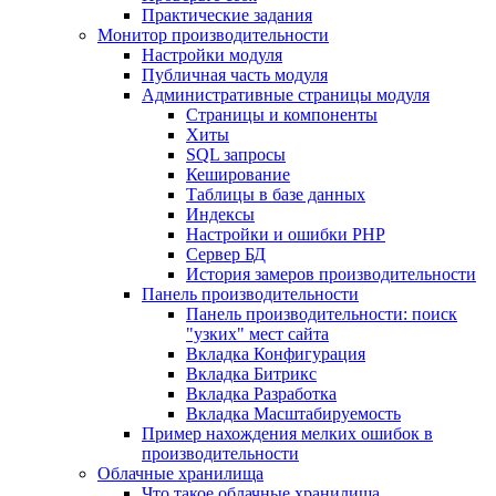
Практические задания
Монитор производительности
Настройки модуля
Публичная часть модуля
Административные страницы модуля
Страницы и компоненты
Хиты
SQL запросы
Кеширование
Таблицы в базе данных
Индексы
Настройки и ошибки PHP
Сервер БД
История замеров производительности
Панель производительности
Панель производительности: поиск
"узких" мест сайта
Вкладка Конфигурация
Вкладка Битрикс
Вкладка Разработка
Вкладка Масштабируемость
Пример нахождения мелких ошибок в
производительности
Облачные хранилища
Что такое облачные хранилища