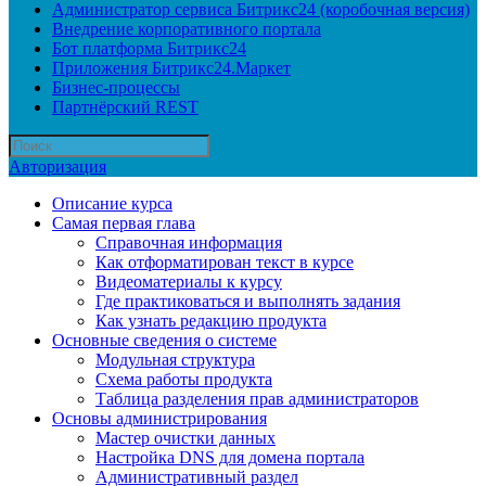
Администратор сервиса Битрикс24 (коробочная версия)
Внедрение корпоративного портала
Бот платформа Битрикс24
Приложения Битрикс24.Маркет
Бизнес-процессы
Партнёрский REST
Авторизация
Описание курса
Самая первая глава
Справочная информация
Как отформатирован текст в курсе
Видеоматериалы к курсу
Где практиковаться и выполнять задания
Как узнать редакцию продукта
Основные сведения о системе
Модульная структура
Схема работы продукта
Таблица разделения прав администраторов
Основы администрирования
Мастер очистки данных
Настройка DNS для домена портала
Административный раздел