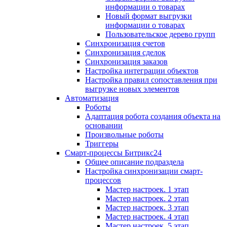
информации о товарах
Новый формат выгрузки
информации о товарах
Пользовательское дерево групп
Синхронизация счетов
Синхронизация сделок
Синхронизация заказов
Настройка интеграции объектов
Настройка правил сопоставления при
выгрузке новых элементов
Автоматизация
Роботы
Адаптация робота создания объекта на
основании
Произвольные роботы
Триггеры
Смарт-процессы Битрикс24
Общее описание подраздела
Настройка синхронизации смарт-
процессов
Мастер настроек. 1 этап
Мастер настроек. 2 этап
Мастер настроек. 3 этап
Мастер настроек. 4 этап
Мастер настроек. 5 этап