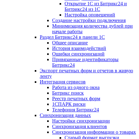
Открытие 1С из Битрикс24 и
Битрикс24 из 1С
Настройка оповещений
Создание настройки подключения
Минимизация количества дублей при
начале работы
Раздел Битрикс24 в панели 1С
Общее описание
История взаимодействий
Ошибки синхронизаций
Привязанные идентификаторы
Битрикс24
Экспорт печатных форм и отчетов в живую
ленту
Интеграция сервисов
Работа из одного окна
Битрикс поиск
Реестр печатных форм
1СПАРК риски
Телефония Битрикс24
Синхронизация данных
Настройки синхронизации
Синхронизация клиентов
Синхронизация информации о товарах
Старый формат выгрузки