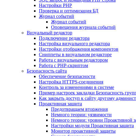
Настройки PHP
Проверка и оптимизация БД
Журнал событий
Журнал событий
Оповещения журнала событий
Визуальный редактор
Подключение редактора
Настройка визуального редактора
Настройки отображения компонентов
Сниппеты в визуальном редакторе
Работа с визуальным редактором
Работа с PHP-скриптом
Безопасность сайта
Обеспечение безопасности
Настройка HTTPS-соединения
Контроль за изменениями в системе
Пример настроек закладки Безопасность груп
Как закрыть доступ к сайту другому админис
Проактивная защита
Предотвращаем вторжения
Немного теории: уязвимости
Немного теории: уровни Проактивной 
Настройки модуля Проактивная защита
Монитор проактивной защиты