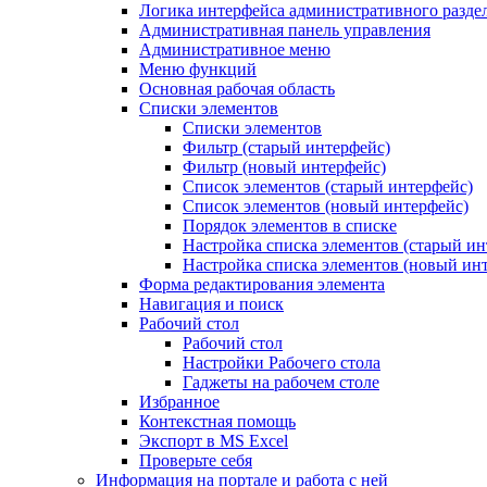
Логика интерфейса административного разде
Административная панель управления
Административное меню
Меню функций
Основная рабочая область
Списки элементов
Списки элементов
Фильтр (старый интерфейс)
Фильтр (новый интерфейс)
Список элементов (старый интерфейс)
Список элементов (новый интерфейс)
Порядок элементов в списке
Настройка списка элементов (старый ин
Настройка списка элементов (новый ин
Форма редактирования элемента
Навигация и поиск
Рабочий стол
Рабочий стол
Настройки Рабочего стола
Гаджеты на рабочем столе
Избранное
Контекстная помощь
Экспорт в MS Excel
Проверьте себя
Информация на портале и работа с ней