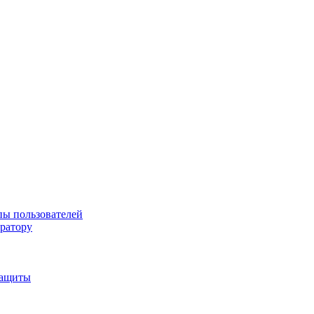
пы пользователей
тратору
защиты