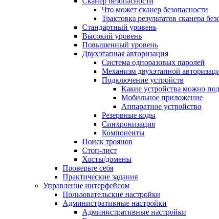
Сканер безопасности
Что может сканер безопасности
Трактовка результатов сканера бе
Стандартный уровень
Высокий уровень
Повышенный уровень
Двухэтапная авторизация
Система одноразовых паролей
Механизм двухэтапной авторизац
Подключение устройств
Какие устройства можно по
Мобильное приложение
Аппаратное устройство
Резервные коды
Синхронизация
Компоненты
Поиск троянов
Стоп-лист
Хосты/домены
Проверьте себя
Практические задания
Управление интерфейсом
Пользовательские настройки
Административные настройки
Административные настройки