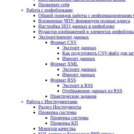
Проверьте себя
Работа с инфоблоками
Общий порядок работы с информационными 
Вложенные ЧПУ: формируем полные адреса
Настройка SEO данных в инфоблоке
Редактор изображений в элементах инфоблок
Экспорт/импорт данных
Формат CSV
Экспорт данных
Как подготовить CSV-файл для за
Импорт данных
Формат XML
Экспорт данных
Импорт данных
Формат RSS
Экспорт в RSS
Отображение данных из RSS
Практические задания
Работа с Инструментами
Раздел Инструменты
Проверка системы
Проверка системы
Проверка КП
Монитор качества
SQL запрос и Командная PHP строка