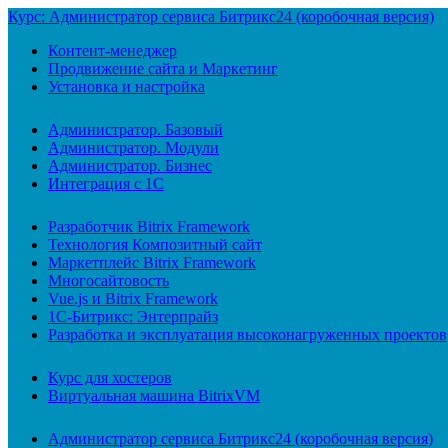
Курс: Администратор сервиса Битрикс24 (коробочная версия)
Контент-менеджер
Продвижение сайта и Маркетинг
Установка и настройка
Администратор. Базовый
Администратор. Модули
Администратор. Бизнес
Интеграция с 1С
Разработчик Bitrix Framework
Технология Композитный сайт
Маркетплейс Bitrix Framework
Многосайтовость
Vue.js и Bitrix Framework
1С-Битрикс: Энтерпрайз
Разработка и эксплуатация высоконагруженных проектов
Курс для хостеров
Виртуальная машина BitrixVM
Администратор сервиса Битрикс24 (коробочная версия)