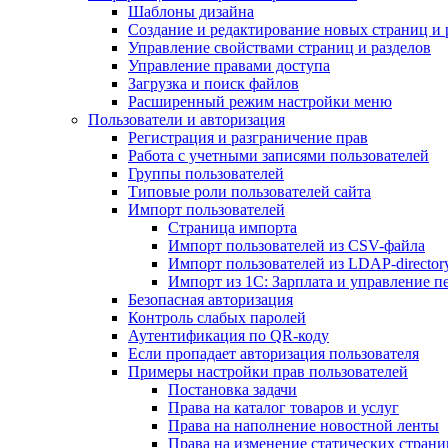
Шаблоны дизайна
Создание и редактирование новых страниц и 
Управление свойствами страниц и разделов
Управление правами доступа
Загрузка и поиск файлов
Расширенный режим настройки меню
Пользователи и авторизация
Регистрация и разграничение прав
Работа с учетными записями пользователей
Группы пользователей
Типовые роли пользователей сайта
Импорт пользователей
Страница импорта
Импорт пользователей из CSV-файла
Импорт пользователей из LDAP-director
Импорт из 1С: Зарплата и управление п
Безопасная авторизация
Контроль слабых паролей
Аутентификация по QR-коду
Если пропадает авторизация пользователя
Примеры настройки прав пользователей
Постановка задачи
Права на каталог товаров и услуг
Права на наполнение новостной ленты
Права на изменение статических страни