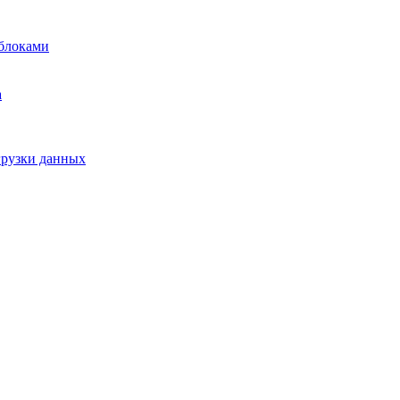
блоками
а
грузки данных