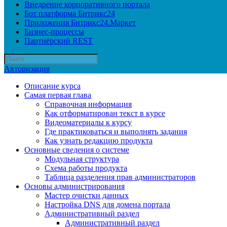
Внедрение корпоративного портала
Бот платформа Битрикс24
Приложения Битрикс24.Маркет
Бизнес-процессы
Партнёрский REST
Авторизация
Описание курса
Самая первая глава
Справочная информация
Как отформатирован текст в курсе
Видеоматериалы к курсу
Где практиковаться и выполнять задания
Как узнать редакцию продукта
Основные сведения о системе
Модульная структура
Схема работы продукта
Таблица разделения прав администраторов
Основы администрирования
Мастер очистки данных
Настройка DNS для домена портала
Административный раздел
Административный раздел