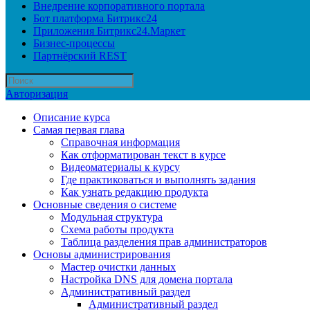
Внедрение корпоративного портала
Бот платформа Битрикс24
Приложения Битрикс24.Маркет
Бизнес-процессы
Партнёрский REST
Авторизация
Описание курса
Самая первая глава
Справочная информация
Как отформатирован текст в курсе
Видеоматериалы к курсу
Где практиковаться и выполнять задания
Как узнать редакцию продукта
Основные сведения о системе
Модульная структура
Схема работы продукта
Таблица разделения прав администраторов
Основы администрирования
Мастер очистки данных
Настройка DNS для домена портала
Административный раздел
Административный раздел