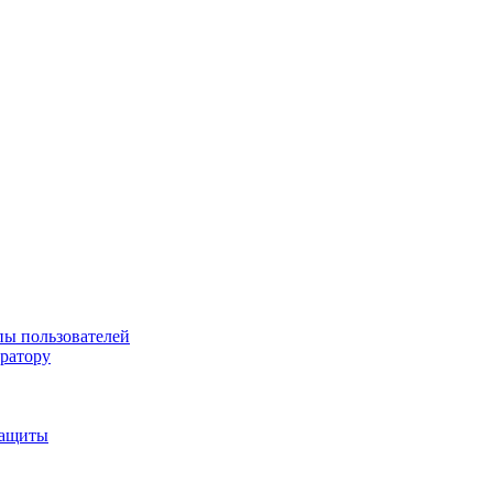
пы пользователей
тратору
защиты