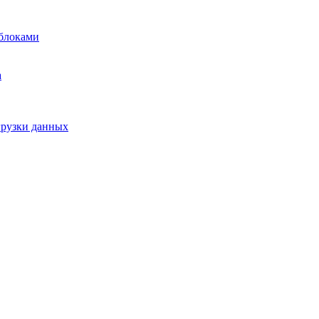
блоками
а
грузки данных