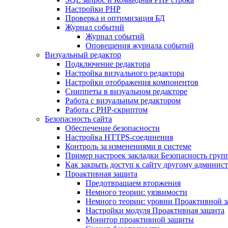
Настройки PHP
Проверка и оптимизация БД
Журнал событий
Журнал событий
Оповещения журнала событий
Визуальный редактор
Подключение редактора
Настройка визуального редактора
Настройки отображения компонентов
Сниппеты в визуальном редакторе
Работа с визуальным редактором
Работа с PHP-скриптом
Безопасность сайта
Обеспечение безопасности
Настройка HTTPS-соединения
Контроль за изменениями в системе
Пример настроек закладки Безопасность груп
Как закрыть доступ к сайту другому админис
Проактивная защита
Предотвращаем вторжения
Немного теории: уязвимости
Немного теории: уровни Проактивной 
Настройки модуля Проактивная защита
Монитор проактивной защиты