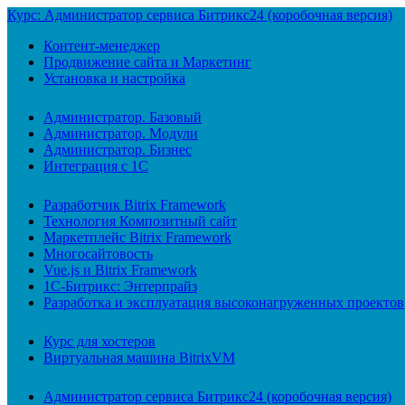
Курс: Администратор сервиса Битрикс24 (коробочная версия)
Контент-менеджер
Продвижение сайта и Маркетинг
Установка и настройка
Администратор. Базовый
Администратор. Модули
Администратор. Бизнес
Интеграция с 1С
Разработчик Bitrix Framework
Технология Композитный сайт
Маркетплейс Bitrix Framework
Многосайтовость
Vue.js и Bitrix Framework
1С-Битрикс: Энтерпрайз
Разработка и эксплуатация высоконагруженных проектов
Курс для хостеров
Виртуальная машина BitrixVM
Администратор сервиса Битрикс24 (коробочная версия)