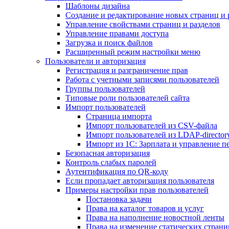
Шаблоны дизайна
Создание и редактирование новых страниц и 
Управление свойствами страниц и разделов
Управление правами доступа
Загрузка и поиск файлов
Расширенный режим настройки меню
Пользователи и авторизация
Регистрация и разграничение прав
Работа с учетными записями пользователей
Группы пользователей
Типовые роли пользователей сайта
Импорт пользователей
Страница импорта
Импорт пользователей из CSV-файла
Импорт пользователей из LDAP-director
Импорт из 1С: Зарплата и управление п
Безопасная авторизация
Контроль слабых паролей
Аутентификация по QR-коду
Если пропадает авторизация пользователя
Примеры настройки прав пользователей
Постановка задачи
Права на каталог товаров и услуг
Права на наполнение новостной ленты
Права на изменение статических страни