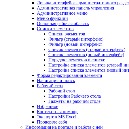
Логика интерфейса административного разде
Административная панель управления
Административное меню
Меню функций
Основная рабочая область
Списки элементов
Списки элементов
Фильтр (старый интерфейс)
Фильтр (новый интерфейс)
Список элементов (старый интерфейс)
Список элементов (новый интерфейс)
Порядок элементов в списке
Настройка списка элементов (старый ин
Настройка списка элементов (новый ин
Форма редактирования элемента
Навигация и поиск
Рабочий стол
Рабочий стол
Настройки Рабочего стола
Гаджеты на рабочем столе
Избранное
Контекстная помощь
Экспорт в MS Excel
Проверьте себя
Информация на портале и работа с ней