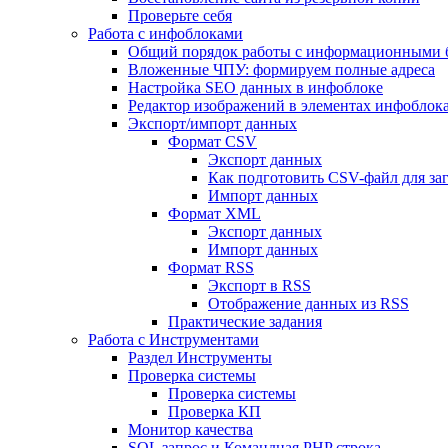
Проверьте себя
Работа с инфоблоками
Общий порядок работы с информационными 
Вложенные ЧПУ: формируем полные адреса
Настройка SEO данных в инфоблоке
Редактор изображений в элементах инфоблок
Экспорт/импорт данных
Формат CSV
Экспорт данных
Как подготовить CSV-файл для за
Импорт данных
Формат XML
Экспорт данных
Импорт данных
Формат RSS
Экспорт в RSS
Отображение данных из RSS
Практические задания
Работа с Инструментами
Раздел Инструменты
Проверка системы
Проверка системы
Проверка КП
Монитор качества
SQL запрос и Командная PHP строка