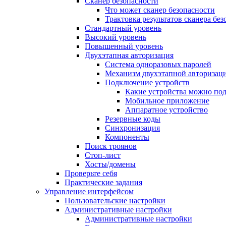
Сканер безопасности
Что может сканер безопасности
Трактовка результатов сканера бе
Стандартный уровень
Высокий уровень
Повышенный уровень
Двухэтапная авторизация
Система одноразовых паролей
Механизм двухэтапной авторизац
Подключение устройств
Какие устройства можно по
Мобильное приложение
Аппаратное устройство
Резервные коды
Синхронизация
Компоненты
Поиск троянов
Стоп-лист
Хосты/домены
Проверьте себя
Практические задания
Управление интерфейсом
Пользовательские настройки
Административные настройки
Административные настройки