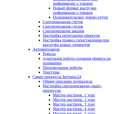
информации о товарах
Новый формат выгрузки
информации о товарах
Пользовательское дерево групп
Синхронизация счетов
Синхронизация сделок
Синхронизация заказов
Настройка интеграции объектов
Настройка правил сопоставления при
выгрузке новых элементов
Автоматизация
Роботы
Адаптация робота создания объекта на
основании
Произвольные роботы
Триггеры
Смарт-процессы Битрикс24
Общее описание подраздела
Настройка синхронизации смарт-
процессов
Мастер настроек. 1 этап
Мастер настроек. 2 этап
Мастер настроек. 3 этап
Мастер настроек. 4 этап
Мастер настроек. 5 этап