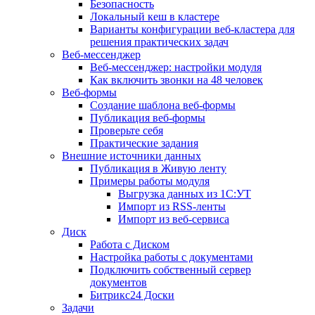
Безопасность
Локальный кеш в кластере
Варианты конфигурации веб-кластера для
решения практических задач
Веб-мессенджер
Веб-мессенджер: настройки модуля
Как включить звонки на 48 человек
Веб-формы
Создание шаблона веб-формы
Публикация веб-формы
Проверьте себя
Практические задания
Внешние источники данных
Публикация в Живую ленту
Примеры работы модуля
Выгрузка данных из 1С:УТ
Импорт из RSS-ленты
Импорт из веб-сервиса
Диск
Работа с Диском
Настройка работы с документами
Подключить собственный сервер
документов
Битрикс24 Доски
Задачи