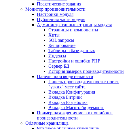
Практические задания
Монитор производительности
Настройки модуля
Публичная часть модуля
Административные страницы модуля
Страницы и компоненты
Хиты
SQL запросы
Кеширование
Таблицы в базе данных
Индексы
Настройки и ошибки PHP
Сервер БД
История замеров производительности
Панель производительности
Панель производительности: поиск
"узких" мест сайта
Вкладка Конфигурация
Вкладка Битрикс
Вкладка Разработка
Вкладка Масштабируемость
Пример нахождения мелких ошибок в
производительности
Облачные хранилища
Что такое облачные хранилища