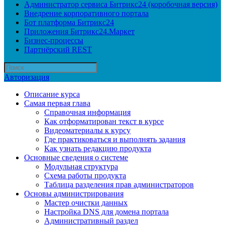
Администратор сервиса Битрикс24 (коробочная версия)
Внедрение корпоративного портала
Бот платформа Битрикс24
Приложения Битрикс24.Маркет
Бизнес-процессы
Партнёрский REST
Авторизация
Описание курса
Самая первая глава
Справочная информация
Как отформатирован текст в курсе
Видеоматериалы к курсу
Где практиковаться и выполнять задания
Как узнать редакцию продукта
Основные сведения о системе
Модульная структура
Схема работы продукта
Таблица разделения прав администраторов
Основы администрирования
Мастер очистки данных
Настройка DNS для домена портала
Административный раздел