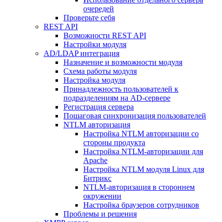
очередей
Проверьте себя
REST API
Возможности REST API
Настройки модуля
AD/LDAP интеграция
Назначение и возможности модуля
Схема работы модуля
Настройка модуля
Принадлежность пользователей к
подразделениям на AD-сервере
Регистрация сервера
Пошаговая синхронизация пользователей
NTLM авторизация
Настройка NTLM авторизации со
стороны продукта
Настройка NTLM-авторизации для
Apache
Настройка NTLM модуля Linux для
Битрикс
NTLM-авторизация в стороннем
окружении
Настройка браузеров сотрудников
Проблемы и решения