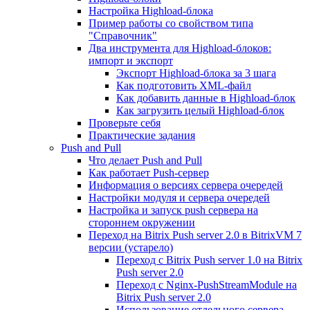
Настройка Highload-блока
Пример работы со свойством типа
"Справочник"
Два инструмента для Highload-блоков:
импорт и экспорт
Экспорт Highload-блока за 3 шага
Как подготовить XML-файл
Как добавить данные в Highload-блок
Как загрузить целый Highload-блок
Проверьте себя
Практические задания
Push and Pull
Что делает Push and Pull
Как работает Push-сервер
Информация о версиях сервера очередей
Настройки модуля и сервера очередей
Настройка и запуск push сервера на
стороннем окружении
Переход на Bitrix Push server 2.0 в BitrixVM 7
версии (устарело)
Переход с Bitrix Push server 1.0 на Bitrix
Push server 2.0
Переход с Nginx-PushStreamModule на
Bitrix Push server 2.0
Использование отдельного сервера