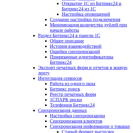
Открытие 1С из Битрикс24 и
Битрикс24 из 1С
Настройка оповещений
Создание настройки подключения
Минимизация количества дублей при
начале работы
Раздел Битрикс24 в панели 1С
Общее описание
История взаимодействий
Ошибки синхронизаций
Привязанные идентификаторы
Битрикс24
Экспорт печатных форм и отчетов в живую
ленту
Интеграция сервисов
Работа из одного окна
Битрикс поиск
Реестр печатных форм
1СПАРК риски
Телефония Битрикс24
Синхронизация данных
Настройки синхронизации
Синхронизация клиентов
Синхронизация информации о товарах
Старый формат выгрузки