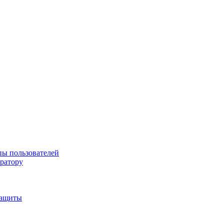
пы пользователей
тратору
защиты