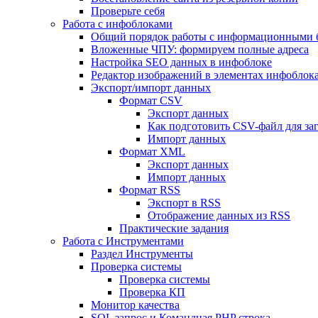
Проверьте себя
Работа с инфоблоками
Общий порядок работы с информационными 
Вложенные ЧПУ: формируем полные адреса
Настройка SEO данных в инфоблоке
Редактор изображений в элементах инфоблок
Экспорт/импорт данных
Формат CSV
Экспорт данных
Как подготовить CSV-файл для за
Импорт данных
Формат XML
Экспорт данных
Импорт данных
Формат RSS
Экспорт в RSS
Отображение данных из RSS
Практические задания
Работа с Инструментами
Раздел Инструменты
Проверка системы
Проверка системы
Проверка КП
Монитор качества
SQL запрос и Командная PHP строка