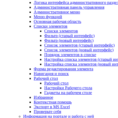
Логика интерфейса административного разде
Административная панель управления
Административное меню
Меню функций
Основная рабочая область
Списки элементов
Списки элементов
Фильтр (старый интерфейс)
Фильтр (новый интерфейс)
Список элементов (старый интерфейс)
Список элементов (новый интерфейс)
Порядок элементов в списке
Настройка списка элементов (старый ин
Настройка списка элементов (новый ин
Форма редактирования элемента
Навигация и поиск
Рабочий стол
Рабочий стол
Настройки Рабочего стола
Гаджеты на рабочем столе
Избранное
Контекстная помощь
Экспорт в MS Excel
Проверьте себя
Информация на портале и работа с ней