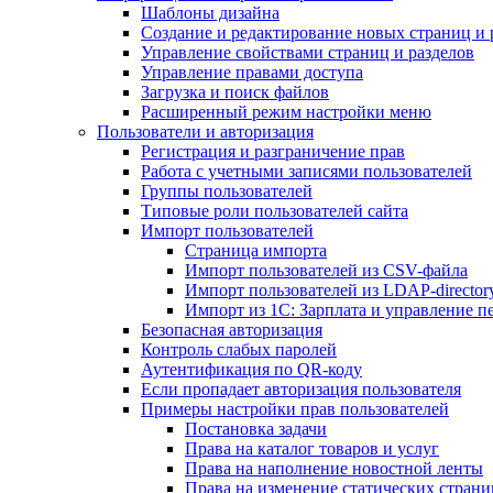
Шаблоны дизайна
Создание и редактирование новых страниц и 
Управление свойствами страниц и разделов
Управление правами доступа
Загрузка и поиск файлов
Расширенный режим настройки меню
Пользователи и авторизация
Регистрация и разграничение прав
Работа с учетными записями пользователей
Группы пользователей
Типовые роли пользователей сайта
Импорт пользователей
Страница импорта
Импорт пользователей из CSV-файла
Импорт пользователей из LDAP-director
Импорт из 1С: Зарплата и управление п
Безопасная авторизация
Контроль слабых паролей
Аутентификация по QR-коду
Если пропадает авторизация пользователя
Примеры настройки прав пользователей
Постановка задачи
Права на каталог товаров и услуг
Права на наполнение новостной ленты
Права на изменение статических страни