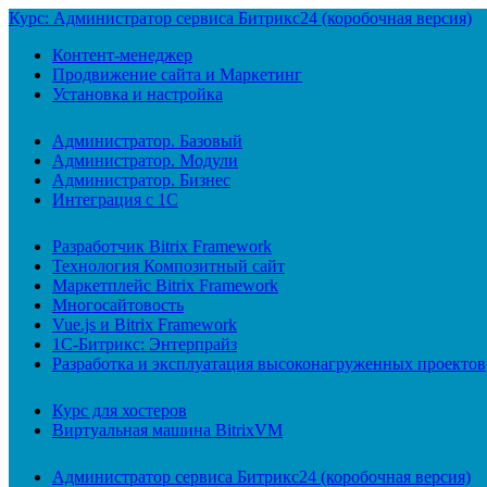
Курс: Администратор сервиса Битрикс24 (коробочная версия)
Контент-менеджер
Продвижение сайта и Маркетинг
Установка и настройка
Администратор. Базовый
Администратор. Модули
Администратор. Бизнес
Интеграция с 1С
Разработчик Bitrix Framework
Технология Композитный сайт
Маркетплейс Bitrix Framework
Многосайтовость
Vue.js и Bitrix Framework
1С-Битрикс: Энтерпрайз
Разработка и эксплуатация высоконагруженных проектов
Курс для хостеров
Виртуальная машина BitrixVM
Администратор сервиса Битрикс24 (коробочная версия)