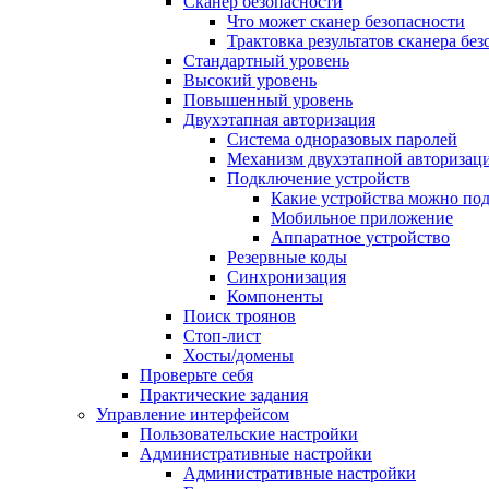
Сканер безопасности
Что может сканер безопасности
Трактовка результатов сканера бе
Стандартный уровень
Высокий уровень
Повышенный уровень
Двухэтапная авторизация
Система одноразовых паролей
Механизм двухэтапной авторизац
Подключение устройств
Какие устройства можно по
Мобильное приложение
Аппаратное устройство
Резервные коды
Синхронизация
Компоненты
Поиск троянов
Стоп-лист
Хосты/домены
Проверьте себя
Практические задания
Управление интерфейсом
Пользовательские настройки
Административные настройки
Административные настройки