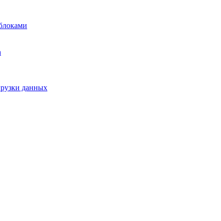
блоками
а
грузки данных