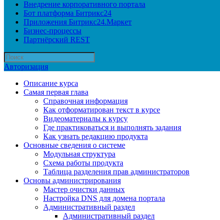
Внедрение корпоративного портала
Бот платформа Битрикс24
Приложения Битрикс24.Маркет
Бизнес-процессы
Партнёрский REST
Авторизация
Описание курса
Самая первая глава
Справочная информация
Как отформатирован текст в курсе
Видеоматериалы к курсу
Где практиковаться и выполнять задания
Как узнать редакцию продукта
Основные сведения о системе
Модульная структура
Схема работы продукта
Таблица разделения прав администраторов
Основы администрирования
Мастер очистки данных
Настройка DNS для домена портала
Административный раздел
Административный раздел