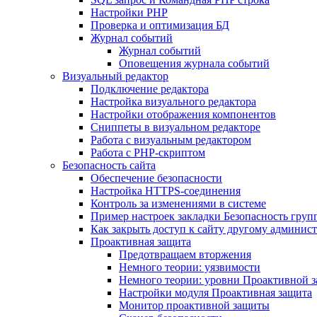
Настройки PHP
Проверка и оптимизация БД
Журнал событий
Журнал событий
Оповещения журнала событий
Визуальный редактор
Подключение редактора
Настройка визуального редактора
Настройки отображения компонентов
Сниппеты в визуальном редакторе
Работа с визуальным редактором
Работа с PHP-скриптом
Безопасность сайта
Обеспечение безопасности
Настройка HTTPS-соединения
Контроль за изменениями в системе
Пример настроек закладки Безопасность груп
Как закрыть доступ к сайту другому админис
Проактивная защита
Предотвращаем вторжения
Немного теории: уязвимости
Немного теории: уровни Проактивной 
Настройки модуля Проактивная защита
Монитор проактивной защиты