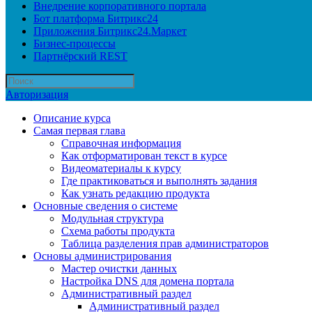
Внедрение корпоративного портала
Бот платформа Битрикс24
Приложения Битрикс24.Маркет
Бизнес-процессы
Партнёрский REST
Авторизация
Описание курса
Самая первая глава
Справочная информация
Как отформатирован текст в курсе
Видеоматериалы к курсу
Где практиковаться и выполнять задания
Как узнать редакцию продукта
Основные сведения о системе
Модульная структура
Схема работы продукта
Таблица разделения прав администраторов
Основы администрирования
Мастер очистки данных
Настройка DNS для домена портала
Административный раздел
Административный раздел