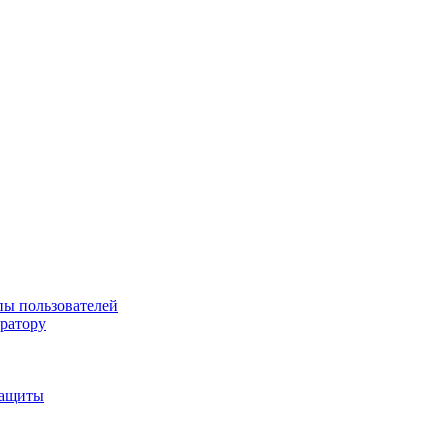
пы пользователей
тратору
защиты