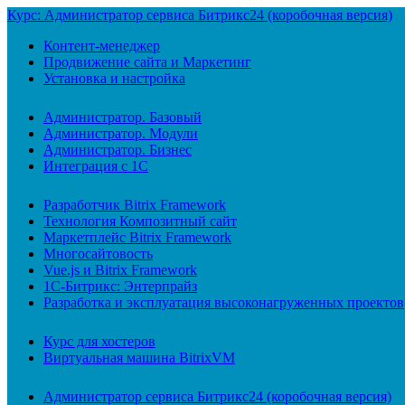
Курс: Администратор сервиса Битрикс24 (коробочная версия)
Контент-менеджер
Продвижение сайта и Маркетинг
Установка и настройка
Администратор. Базовый
Администратор. Модули
Администратор. Бизнес
Интеграция с 1С
Разработчик Bitrix Framework
Технология Композитный сайт
Маркетплейс Bitrix Framework
Многосайтовость
Vue.js и Bitrix Framework
1С-Битрикс: Энтерпрайз
Разработка и эксплуатация высоконагруженных проектов
Курс для хостеров
Виртуальная машина BitrixVM
Администратор сервиса Битрикс24 (коробочная версия)