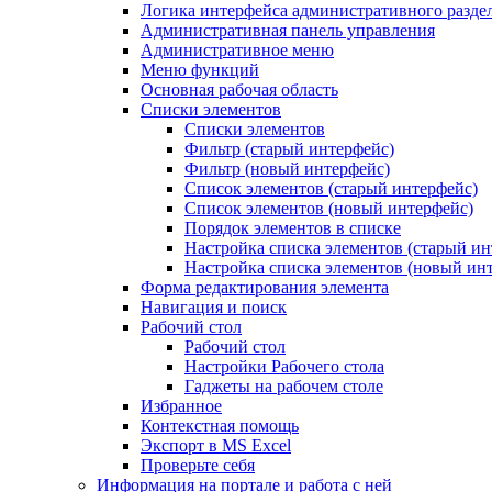
Логика интерфейса административного разде
Административная панель управления
Административное меню
Меню функций
Основная рабочая область
Списки элементов
Списки элементов
Фильтр (старый интерфейс)
Фильтр (новый интерфейс)
Список элементов (старый интерфейс)
Список элементов (новый интерфейс)
Порядок элементов в списке
Настройка списка элементов (старый ин
Настройка списка элементов (новый ин
Форма редактирования элемента
Навигация и поиск
Рабочий стол
Рабочий стол
Настройки Рабочего стола
Гаджеты на рабочем столе
Избранное
Контекстная помощь
Экспорт в MS Excel
Проверьте себя
Информация на портале и работа с ней