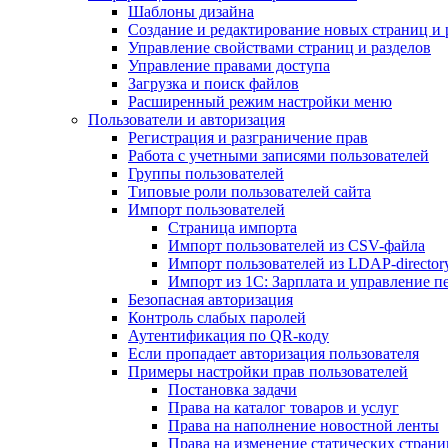
Шаблоны дизайна
Создание и редактирование новых страниц и 
Управление свойствами страниц и разделов
Управление правами доступа
Загрузка и поиск файлов
Расширенный режим настройки меню
Пользователи и авторизация
Регистрация и разграничение прав
Работа с учетными записями пользователей
Группы пользователей
Типовые роли пользователей сайта
Импорт пользователей
Страница импорта
Импорт пользователей из CSV-файла
Импорт пользователей из LDAP-director
Импорт из 1С: Зарплата и управление п
Безопасная авторизация
Контроль слабых паролей
Аутентификация по QR-коду
Если пропадает авторизация пользователя
Примеры настройки прав пользователей
Постановка задачи
Права на каталог товаров и услуг
Права на наполнение новостной ленты
Права на изменение статических страни