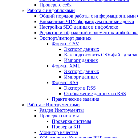
Проверьте себя
Работа с инфоблоками
Общий порядок работы с информационными 
Вложенные ЧПУ: формируем полные адреса
Настройка SEO данных в инфоблоке
Редактор изображений в элементах инфоблок
Экспорт/импорт данных
Формат CSV
Экспорт данных
Как подготовить CSV-файл для за
Импорт данных
Формат XML
Экспорт данных
Импорт данных
Формат RSS
Экспорт в RSS
Отображение данных из RSS
Практические задания
Работа с Инструментами
Раздел Инструменты
Проверка системы
Проверка системы
Проверка КП
Монитор качества
SQL запрос и Командная PHP строка