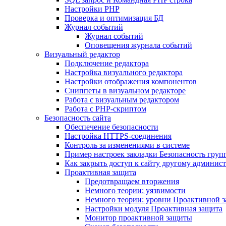
Настройки PHP
Проверка и оптимизация БД
Журнал событий
Журнал событий
Оповещения журнала событий
Визуальный редактор
Подключение редактора
Настройка визуального редактора
Настройки отображения компонентов
Сниппеты в визуальном редакторе
Работа с визуальным редактором
Работа с PHP-скриптом
Безопасность сайта
Обеспечение безопасности
Настройка HTTPS-соединения
Контроль за изменениями в системе
Пример настроек закладки Безопасность груп
Как закрыть доступ к сайту другому админис
Проактивная защита
Предотвращаем вторжения
Немного теории: уязвимости
Немного теории: уровни Проактивной 
Настройки модуля Проактивная защита
Монитор проактивной защиты