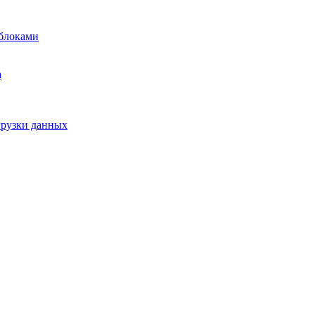
блоками
а
грузки данных