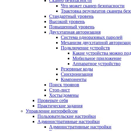
Сканер безопасности
Что может сканер безопасности
Трактовка результатов сканера бе
Стандартный уровень
Высокий уровень
Повышенный уровень
Двухэтапная авторизация
Система одноразовых паролей
Механизм двухэтапной авторизац
Подключение устройств
Какие устройства можно по
Мобильное приложение
Аппаратное устройство
Резервные коды
Синхронизация
Компоненты
Поиск троянов
Стоп-лист
Хосты/домены
Проверьте себя
Практические задания
Управление интерфейсом
Пользовательские настройки
Административные настройки
Административные настройки