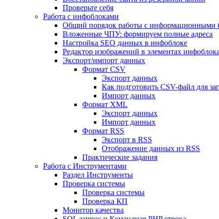
Проверьте себя
Работа с инфоблоками
Общий порядок работы с информационными 
Вложенные ЧПУ: формируем полные адреса
Настройка SEO данных в инфоблоке
Редактор изображений в элементах инфоблок
Экспорт/импорт данных
Формат CSV
Экспорт данных
Как подготовить CSV-файл для за
Импорт данных
Формат XML
Экспорт данных
Импорт данных
Формат RSS
Экспорт в RSS
Отображение данных из RSS
Практические задания
Работа с Инструментами
Раздел Инструменты
Проверка системы
Проверка системы
Проверка КП
Монитор качества
SQL запрос и Командная PHP строка