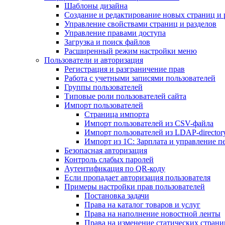
Шаблоны дизайна
Создание и редактирование новых страниц и 
Управление свойствами страниц и разделов
Управление правами доступа
Загрузка и поиск файлов
Расширенный режим настройки меню
Пользователи и авторизация
Регистрация и разграничение прав
Работа с учетными записями пользователей
Группы пользователей
Типовые роли пользователей сайта
Импорт пользователей
Страница импорта
Импорт пользователей из CSV-файла
Импорт пользователей из LDAP-director
Импорт из 1С: Зарплата и управление п
Безопасная авторизация
Контроль слабых паролей
Аутентификация по QR-коду
Если пропадает авторизация пользователя
Примеры настройки прав пользователей
Постановка задачи
Права на каталог товаров и услуг
Права на наполнение новостной ленты
Права на изменение статических страни