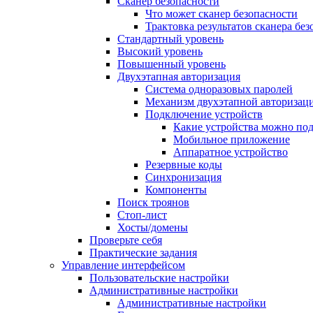
Сканер безопасности
Что может сканер безопасности
Трактовка результатов сканера бе
Стандартный уровень
Высокий уровень
Повышенный уровень
Двухэтапная авторизация
Система одноразовых паролей
Механизм двухэтапной авторизац
Подключение устройств
Какие устройства можно по
Мобильное приложение
Аппаратное устройство
Резервные коды
Синхронизация
Компоненты
Поиск троянов
Стоп-лист
Хосты/домены
Проверьте себя
Практические задания
Управление интерфейсом
Пользовательские настройки
Административные настройки
Административные настройки