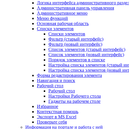
Логика интерфейса административного разде
Административная панель управления
Административное меню
Меню функций
Основная рабочая область
Списки элементов
Списки элементов
Фильтр (старый интерфейс)
Фильтр (новый интерфейс)
Список элементов (старый интерфейс)
Список элементов (новый интерфейс)
Порядок элементов в списке
Настройка списка элементов (старый ин
Настройка списка элементов (новый ин
Форма редактирования элемента
Навигация и поиск
Рабочий стол
Рабочий стол
Настройки Рабочего стола
Гаджеты на рабочем столе
Избранное
Контекстная помощь
Экспорт в MS Excel
Проверьте себя
Информация на портале и работа с ней