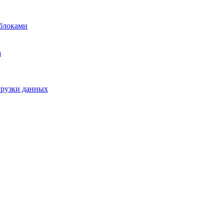
блоками
а
грузки данных