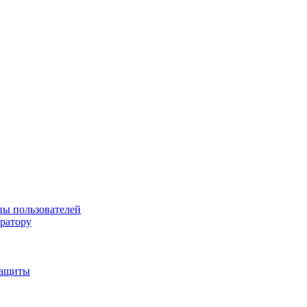
пы пользователей
тратору
защиты