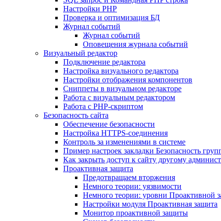
Настройки PHP
Проверка и оптимизация БД
Журнал событий
Журнал событий
Оповещения журнала событий
Визуальный редактор
Подключение редактора
Настройка визуального редактора
Настройки отображения компонентов
Сниппеты в визуальном редакторе
Работа с визуальным редактором
Работа с PHP-скриптом
Безопасность сайта
Обеспечение безопасности
Настройка HTTPS-соединения
Контроль за изменениями в системе
Пример настроек закладки Безопасность груп
Как закрыть доступ к сайту другому админис
Проактивная защита
Предотвращаем вторжения
Немного теории: уязвимости
Немного теории: уровни Проактивной 
Настройки модуля Проактивная защита
Монитор проактивной защиты