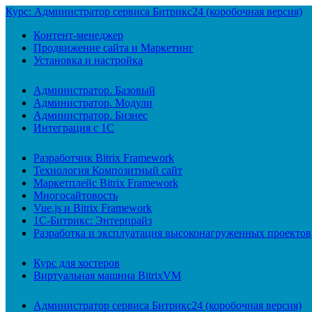
Курс: Администратор сервиса Битрикс24 (коробочная версия)
Контент-менеджер
Продвижение сайта и Маркетинг
Установка и настройка
Администратор. Базовый
Администратор. Модули
Администратор. Бизнес
Интеграция с 1С
Разработчик Bitrix Framework
Технология Композитный сайт
Маркетплейс Bitrix Framework
Многосайтовость
Vue.js и Bitrix Framework
1С-Битрикс: Энтерпрайз
Разработка и эксплуатация высоконагруженных проектов
Курс для хостеров
Виртуальная машина BitrixVM
Администратор сервиса Битрикс24 (коробочная версия)