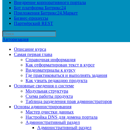
Внедрение корпоративного портала
Бот платформа Битрикс24
Приложения Битрикс24.Маркет
Бизнес-процессы
Партнёрский REST
Авторизация
Описание курса
Самая первая глава
Справочная информация
Как отформатирован текст в курсе
Видеоматериалы к курсу
Где практиковаться и выполнять задания
Как узнать редакцию продукта
Основные сведения о системе
Модульная структура
Схема работы продукта
Таблица разделения прав администраторов
Основы администрирования
Мастер очистки данных
Настройка DNS для домена портала
Административный раздел
Административный раздел