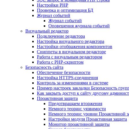
Настройки PHP
Проверка и оптимизация БД
Журнал событий
Журнал событий
Оповещения журнала событий
Визуальный редактор
Подключение редактора
Настройка визуального редактора
Настройки отображения компонентов
Сниппеты в визуальном редакторе
Работа с визуальным редактором
Работа с PHP-скриптом
Безопасность сайта
Обеспечение безопасности
Настройка HTTPS-соединения
Контроль за изменениями в системе
Пример настроек закладки Безопасность груп
Как закрыть доступ к сайту другому админис
Проактивная защита
Предотвращаем вторжения
Немного теории: уязвимости
Немного теории: уровни Проактивной 
Настройки модуля Проактивная защита
Монитор проактивной защиты