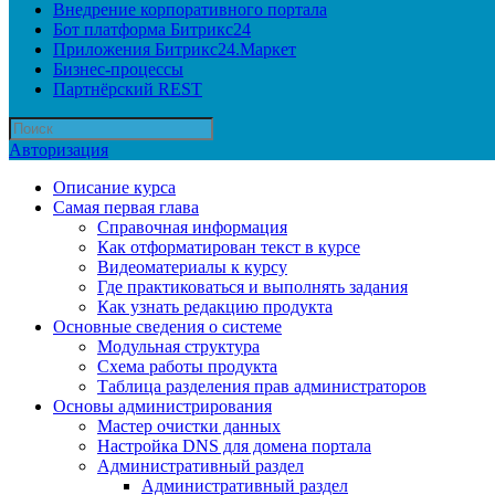
Внедрение корпоративного портала
Бот платформа Битрикс24
Приложения Битрикс24.Маркет
Бизнес-процессы
Партнёрский REST
Авторизация
Описание курса
Самая первая глава
Справочная информация
Как отформатирован текст в курсе
Видеоматериалы к курсу
Где практиковаться и выполнять задания
Как узнать редакцию продукта
Основные сведения о системе
Модульная структура
Схема работы продукта
Таблица разделения прав администраторов
Основы администрирования
Мастер очистки данных
Настройка DNS для домена портала
Административный раздел
Административный раздел