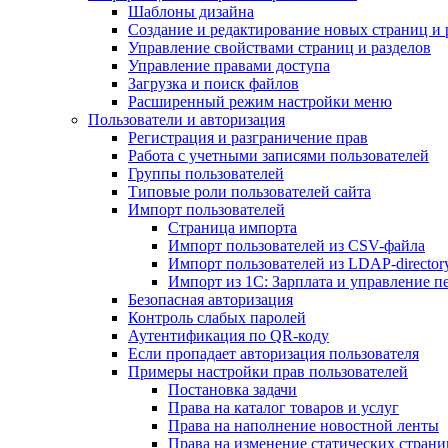
Шаблоны дизайна
Создание и редактирование новых страниц и 
Управление свойствами страниц и разделов
Управление правами доступа
Загрузка и поиск файлов
Расширенный режим настройки меню
Пользователи и авторизация
Регистрация и разграничение прав
Работа с учетными записями пользователей
Группы пользователей
Типовые роли пользователей сайта
Импорт пользователей
Страница импорта
Импорт пользователей из CSV-файла
Импорт пользователей из LDAP-director
Импорт из 1С: Зарплата и управление п
Безопасная авторизация
Контроль слабых паролей
Аутентификация по QR-коду
Если пропадает авторизация пользователя
Примеры настройки прав пользователей
Постановка задачи
Права на каталог товаров и услуг
Права на наполнение новостной ленты
Права на изменение статических страни