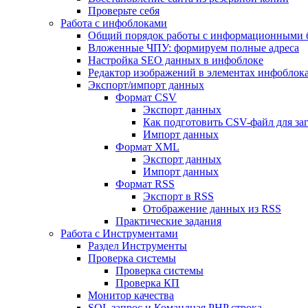
Проверьте себя
Работа с инфоблоками
Общий порядок работы с информационными 
Вложенные ЧПУ: формируем полные адреса
Настройка SEO данных в инфоблоке
Редактор изображений в элементах инфоблок
Экспорт/импорт данных
Формат CSV
Экспорт данных
Как подготовить CSV-файл для за
Импорт данных
Формат XML
Экспорт данных
Импорт данных
Формат RSS
Экспорт в RSS
Отображение данных из RSS
Практические задания
Работа с Инструментами
Раздел Инструменты
Проверка системы
Проверка системы
Проверка КП
Монитор качества
SQL запрос и Командная PHP строка