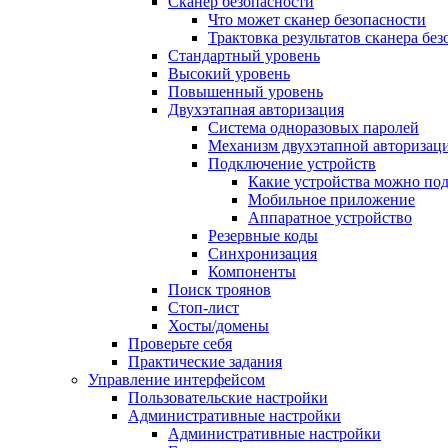
Сканер безопасности
Что может сканер безопасности
Трактовка результатов сканера бе
Стандартный уровень
Высокий уровень
Повышенный уровень
Двухэтапная авторизация
Система одноразовых паролей
Механизм двухэтапной авторизац
Подключение устройств
Какие устройства можно по
Мобильное приложение
Аппаратное устройство
Резервные коды
Синхронизация
Компоненты
Поиск троянов
Стоп-лист
Хосты/домены
Проверьте себя
Практические задания
Управление интерфейсом
Пользовательские настройки
Административные настройки
Административные настройки