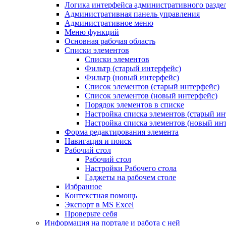
Логика интерфейса административного разде
Административная панель управления
Административное меню
Меню функций
Основная рабочая область
Списки элементов
Списки элементов
Фильтр (старый интерфейс)
Фильтр (новый интерфейс)
Список элементов (старый интерфейс)
Список элементов (новый интерфейс)
Порядок элементов в списке
Настройка списка элементов (старый ин
Настройка списка элементов (новый ин
Форма редактирования элемента
Навигация и поиск
Рабочий стол
Рабочий стол
Настройки Рабочего стола
Гаджеты на рабочем столе
Избранное
Контекстная помощь
Экспорт в MS Excel
Проверьте себя
Информация на портале и работа с ней