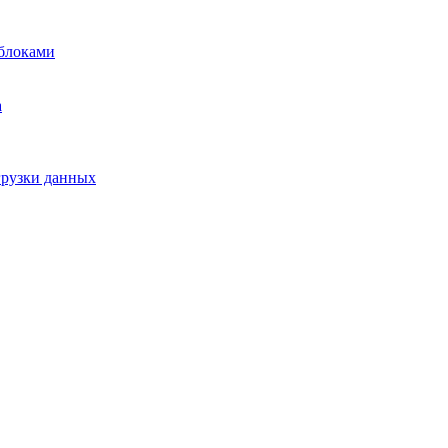
блоками
а
грузки данных