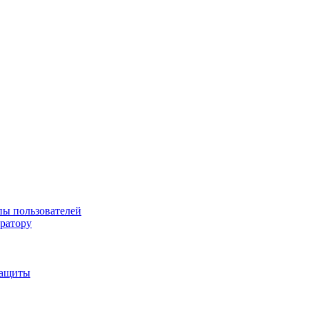
пы пользователей
тратору
защиты