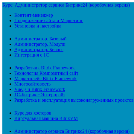
Курс: Администратор сервиса Битрикс24 (коробочная версия)
Контент-менеджер
Продвижение сайта и Маркетинг
Установка и настройка
Администратор. Базовый
Администратор. Модули
Администратор. Бизнес
Интеграция с 1С
Разработчик Bitrix Framework
Технология Композитный сайт
Маркетплейс Bitrix Framework
Многосайтовость
Vue.js и Bitrix Framework
1С-Битрикс: Энтерпрайз
Разработка и эксплуатация высоконагруженных проектов
Курс для хостеров
Виртуальная машина BitrixVM
Администратор сервиса Битрикс24 (коробочная версия)