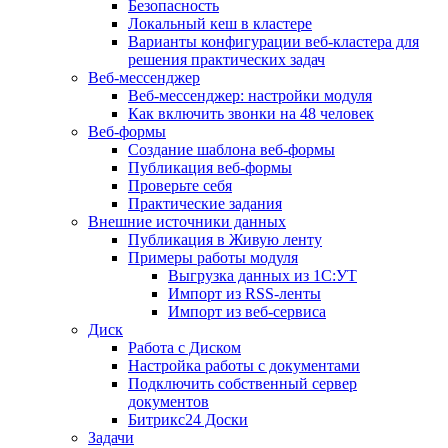
Безопасность
Локальный кеш в кластере
Варианты конфигурации веб-кластера для
решения практических задач
Веб-мессенджер
Веб-мессенджер: настройки модуля
Как включить звонки на 48 человек
Веб-формы
Создание шаблона веб-формы
Публикация веб-формы
Проверьте себя
Практические задания
Внешние источники данных
Публикация в Живую ленту
Примеры работы модуля
Выгрузка данных из 1С:УТ
Импорт из RSS-ленты
Импорт из веб-сервиса
Диск
Работа с Диском
Настройка работы с документами
Подключить собственный сервер
документов
Битрикс24 Доски
Задачи