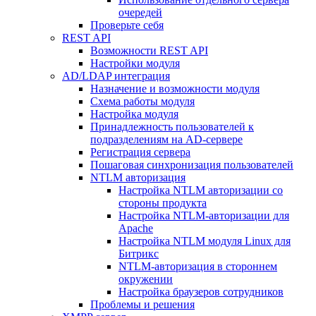
очередей
Проверьте себя
REST API
Возможности REST API
Настройки модуля
AD/LDAP интеграция
Назначение и возможности модуля
Схема работы модуля
Настройка модуля
Принадлежность пользователей к
подразделениям на AD-сервере
Регистрация сервера
Пошаговая синхронизация пользователей
NTLM авторизация
Настройка NTLM авторизации со
стороны продукта
Настройка NTLM-авторизации для
Apache
Настройка NTLM модуля Linux для
Битрикс
NTLM-авторизация в стороннем
окружении
Настройка браузеров сотрудников
Проблемы и решения