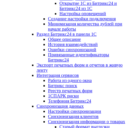
Открытие 1С из Битрикс24 и
Битрикс24 из 1С
Настройка оповещений
Создание настройки подключения
Минимизация количества дублей при
начале работы
Раздел Битрикс24 в панели 1С
Общее описание
История взаимодействий
Ошибки синхронизаций
Привязанные идентификаторы
Битрикс24
Экспорт печатных форм и отчетов в живую
ленту
Интеграция сервисов
Работа из одного окна
Битрикс поиск
Реестр печатных форм
1СПАРК риски
Телефония Битрикс24
Синхронизация данных
Настройки синхронизации
Синхронизация клиентов
Синхронизация информации о товарах
Старый формат выгрузки