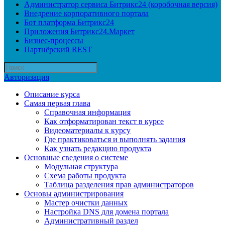
Администратор сервиса Битрикс24 (коробочная версия)
Внедрение корпоративного портала
Бот платформа Битрикс24
Приложения Битрикс24.Маркет
Бизнес-процессы
Партнёрский REST
Авторизация
Описание курса
Самая первая глава
Справочная информация
Как отформатирован текст в курсе
Видеоматериалы к курсу
Где практиковаться и выполнять задания
Как узнать редакцию продукта
Основные сведения о системе
Модульная структура
Схема работы продукта
Таблица разделения прав администраторов
Основы администрирования
Мастер очистки данных
Настройка DNS для домена портала
Административный раздел