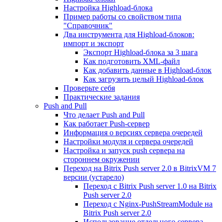
Настройка Highload-блока
Пример работы со свойством типа
"Справочник"
Два инструмента для Highload-блоков:
импорт и экспорт
Экспорт Highload-блока за 3 шага
Как подготовить XML-файл
Как добавить данные в Highload-блок
Как загрузить целый Highload-блок
Проверьте себя
Практические задания
Push and Pull
Что делает Push and Pull
Как работает Push-сервер
Информация о версиях сервера очередей
Настройки модуля и сервера очередей
Настройка и запуск push сервера на
стороннем окружении
Переход на Bitrix Push server 2.0 в BitrixVM 7
версии (устарело)
Переход с Bitrix Push server 1.0 на Bitrix
Push server 2.0
Переход с Nginx-PushStreamModule на
Bitrix Push server 2.0
Использование отдельного сервера