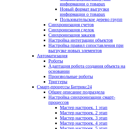
информации о товарах
Новый формат выгрузки
информации о товарах
Пользовательское дерево групп
Синхронизация счетов
Синхронизация сделок
Синхронизация заказов
Настройка интеграции объектов
Настройка правил сопоставления при
выгрузке новых элементов
Автоматизация
Роботы
Адаптация робота создания объекта на
основании
Произвольные роботы
Триггеры
Смарт-процессы Битрикс24
Общее описание подраздела
Настройка синхронизации смарт-
процессов
Мастер настроек. 1 этап
Мастер настроек. 2 этап
Мастер настроек. 3 этап
Мастер настроек. 4 этап
Мастер настроек. 5 этап