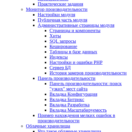
Практические задания
Монитор производительности
Настройки модуля
Публичная часть модуля
Административные страницы модуля
Страницы и компоненты
Хиты
SQL запросы
Кеширование
Таблицы в базе данных
Индексы
Настройки и ошибки PHP
Сервер БД
История замеров производительности
Панель производительности
Панель производительности: поиск
"узких" мест сайта
Вкладка Конфигурация
Вкладка Битрикс
Вкладка Разработка
Вкладка Масштабируемость
Пример нахождения мелких ошибок в
производительности
Облачные хранилища
Что такое облачные хранилища