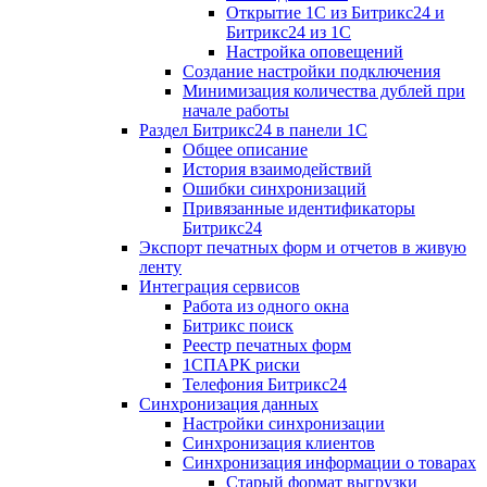
Открытие 1С из Битрикс24 и
Битрикс24 из 1С
Настройка оповещений
Создание настройки подключения
Минимизация количества дублей при
начале работы
Раздел Битрикс24 в панели 1С
Общее описание
История взаимодействий
Ошибки синхронизаций
Привязанные идентификаторы
Битрикс24
Экспорт печатных форм и отчетов в живую
ленту
Интеграция сервисов
Работа из одного окна
Битрикс поиск
Реестр печатных форм
1СПАРК риски
Телефония Битрикс24
Синхронизация данных
Настройки синхронизации
Синхронизация клиентов
Синхронизация информации о товарах
Старый формат выгрузки