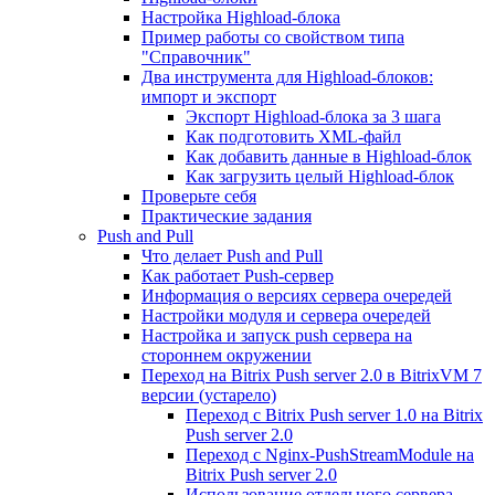
Настройка Highload-блока
Пример работы со свойством типа
"Справочник"
Два инструмента для Highload-блоков:
импорт и экспорт
Экспорт Highload-блока за 3 шага
Как подготовить XML-файл
Как добавить данные в Highload-блок
Как загрузить целый Highload-блок
Проверьте себя
Практические задания
Push and Pull
Что делает Push and Pull
Как работает Push-сервер
Информация о версиях сервера очередей
Настройки модуля и сервера очередей
Настройка и запуск push сервера на
стороннем окружении
Переход на Bitrix Push server 2.0 в BitrixVM 7
версии (устарело)
Переход с Bitrix Push server 1.0 на Bitrix
Push server 2.0
Переход с Nginx-PushStreamModule на
Bitrix Push server 2.0
Использование отдельного сервера