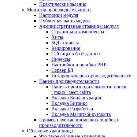
Практические задания
Монитор производительности
Настройки модуля
Публичная часть модуля
Административные страницы модуля
Страницы и компоненты
Хиты
SQL запросы
Кеширование
Таблицы в базе данных
Индексы
Настройки и ошибки PHP
Сервер БД
История замеров производительности
Панель производительности
Панель производительности: поиск
"узких" мест сайта
Вкладка Конфигурация
Вкладка Битрикс
Вкладка Разработка
Вкладка Масштабируемость
Пример нахождения мелких ошибок в
производительности
Облачные хранилища
Что такое облачные хранилища