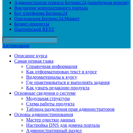
Администратор сервиса Битрикс24 (коробочная версия)
Внедрение корпоративного портала
Бот платформа Битрикс24
Приложения Битрикс24.Маркет
Бизнес-процессы
Партнёрский REST
Авторизация
Описание курса
Самая первая глава
Справочная информация
Как отформатирован текст в курсе
Видеоматериалы к курсу
Где практиковаться и выполнять задания
Как узнать редакцию продукта
Основные сведения о системе
Модульная структура
Схема работы продукта
Таблица разделения прав администраторов
Основы администрирования
Мастер очистки данных
Настройка DNS для домена портала
Административный раздел