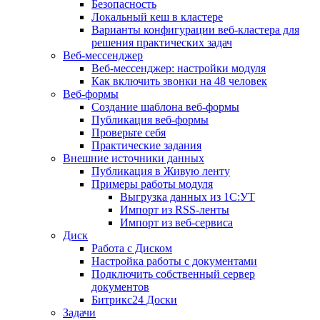
Безопасность
Локальный кеш в кластере
Варианты конфигурации веб-кластера для
решения практических задач
Веб-мессенджер
Веб-мессенджер: настройки модуля
Как включить звонки на 48 человек
Веб-формы
Создание шаблона веб-формы
Публикация веб-формы
Проверьте себя
Практические задания
Внешние источники данных
Публикация в Живую ленту
Примеры работы модуля
Выгрузка данных из 1С:УТ
Импорт из RSS-ленты
Импорт из веб-сервиса
Диск
Работа с Диском
Настройка работы с документами
Подключить собственный сервер
документов
Битрикс24 Доски
Задачи