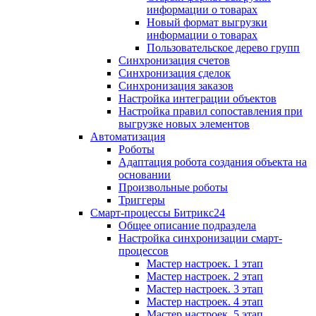
информации о товарах
Новый формат выгрузки
информации о товарах
Пользовательское дерево групп
Синхронизация счетов
Синхронизация сделок
Синхронизация заказов
Настройка интеграции объектов
Настройка правил сопоставления при
выгрузке новых элементов
Автоматизация
Роботы
Адаптация робота создания объекта на
основании
Произвольные роботы
Триггеры
Смарт-процессы Битрикс24
Общее описание подраздела
Настройка синхронизации смарт-
процессов
Мастер настроек. 1 этап
Мастер настроек. 2 этап
Мастер настроек. 3 этап
Мастер настроек. 4 этап
Мастер настроек. 5 этап