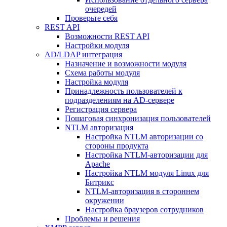
очередей
Проверьте себя
REST API
Возможности REST API
Настройки модуля
AD/LDAP интеграция
Назначение и возможности модуля
Схема работы модуля
Настройка модуля
Принадлежность пользователей к
подразделениям на AD-сервере
Регистрация сервера
Пошаговая синхронизация пользователей
NTLM авторизация
Настройка NTLM авторизации со
стороны продукта
Настройка NTLM-авторизации для
Apache
Настройка NTLM модуля Linux для
Битрикс
NTLM-авторизация в стороннем
окружении
Настройка браузеров сотрудников
Проблемы и решения