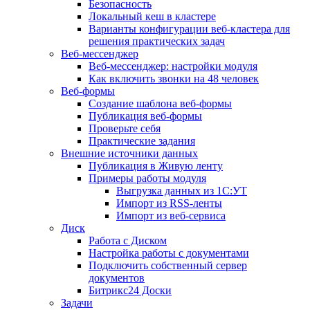
Безопасность
Локальный кеш в кластере
Варианты конфигурации веб-кластера для
решения практических задач
Веб-мессенджер
Веб-мессенджер: настройки модуля
Как включить звонки на 48 человек
Веб-формы
Создание шаблона веб-формы
Публикация веб-формы
Проверьте себя
Практические задания
Внешние источники данных
Публикация в Живую ленту
Примеры работы модуля
Выгрузка данных из 1С:УТ
Импорт из RSS-ленты
Импорт из веб-сервиса
Диск
Работа с Диском
Настройка работы с документами
Подключить собственный сервер
документов
Битрикс24 Доски
Задачи