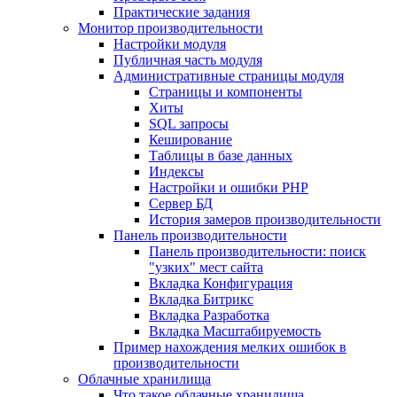
Практические задания
Монитор производительности
Настройки модуля
Публичная часть модуля
Административные страницы модуля
Страницы и компоненты
Хиты
SQL запросы
Кеширование
Таблицы в базе данных
Индексы
Настройки и ошибки PHP
Сервер БД
История замеров производительности
Панель производительности
Панель производительности: поиск
"узких" мест сайта
Вкладка Конфигурация
Вкладка Битрикс
Вкладка Разработка
Вкладка Масштабируемость
Пример нахождения мелких ошибок в
производительности
Облачные хранилища
Что такое облачные хранилища