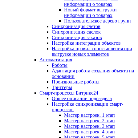
информации о товарах
Новый формат выгрузки
информации о товарах
Пользовательское дерево групп
Синхронизация счетов
Синхронизация сделок
Синхронизация заказов
Настройка интеграции объектов
Настройка правил сопоставления при
выгрузке новых элементов
Автоматизация
Роботы
Адаптация робота создания объекта на
основании
Произвольные роботы
Триггеры
Смарт-процессы Битрикс24
Общее описание подраздела
Настройка синхронизации смарт-
процессов
Мастер настроек. 1 этап
Мастер настроек. 2 этап
Мастер настроек. 3 этап
Мастер настроек. 4 этап
Мастер настроек. 5 этап