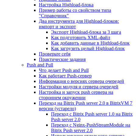
Настройка Highload-блока
Пример работы со свойством типа
"Справочник"
Два инструмента для Highload-блоков:
импорт и экспорт
Экспорт Highload-блока за 3 шага
Как подготовить XML-файл
Как добавить данные в Highload-блок
Как загрузить целый Highload-блок
Проверьте себя
Практические задания
Push and Pull
Что делает Push and Pull
Как работает Push-сервер
Информация о версиях сервера очередей
Настройки модуля и сервера очередей
Настройка и запуск push сервера на
стороннем окружении
Переход на Bitrix Push server 2.0 в BitrixVM 7
версии (устарело)
Переход с Bitrix Push server 1.0 на Bitrix
Push server 2.0
Переход с Nginx-PushStreamModule на
Bitrix Push server 2.0
Использование отдельного сервера