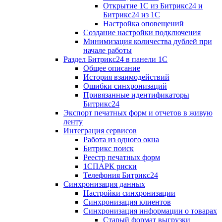
Открытие 1С из Битрикс24 и
Битрикс24 из 1С
Настройка оповещений
Создание настройки подключения
Минимизация количества дублей при
начале работы
Раздел Битрикс24 в панели 1С
Общее описание
История взаимодействий
Ошибки синхронизаций
Привязанные идентификаторы
Битрикс24
Экспорт печатных форм и отчетов в живую
ленту
Интеграция сервисов
Работа из одного окна
Битрикс поиск
Реестр печатных форм
1СПАРК риски
Телефония Битрикс24
Синхронизация данных
Настройки синхронизации
Синхронизация клиентов
Синхронизация информации о товарах
Старый формат выгрузки