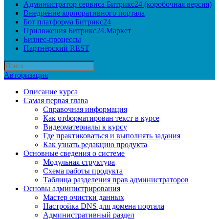
Администратор сервиса Битрикс24 (коробочная версия)
Внедрение корпоративного портала
Бот платформа Битрикс24
Приложения Битрикс24.Маркет
Бизнес-процессы
Партнёрский REST
Авторизация
Описание курса
Самая первая глава
Справочная информация
Как отформатирован текст в курсе
Видеоматериалы к курсу
Где практиковаться и выполнять задания
Как узнать редакцию продукта
Основные сведения о системе
Модульная структура
Схема работы продукта
Таблица разделения прав администраторов
Основы администрирования
Мастер очистки данных
Настройка DNS для домена портала
Административный раздел