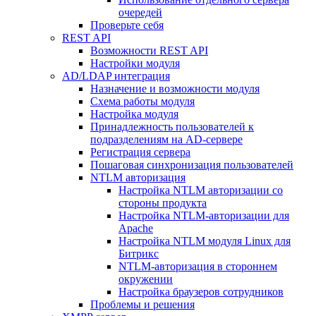
очередей
Проверьте себя
REST API
Возможности REST API
Настройки модуля
AD/LDAP интеграция
Назначение и возможности модуля
Схема работы модуля
Настройка модуля
Принадлежность пользователей к
подразделениям на AD-сервере
Регистрация сервера
Пошаговая синхронизация пользователей
NTLM авторизация
Настройка NTLM авторизации со
стороны продукта
Настройка NTLM-авторизации для
Apache
Настройка NTLM модуля Linux для
Битрикс
NTLM-авторизация в стороннем
окружении
Настройка браузеров сотрудников
Проблемы и решения