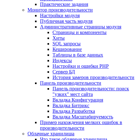
Практические задания
Монитор производительности
Настройки модуля
Публичная часть модуля
Административные страницы модуля
Страницы и компоненты
Хиты
SQL запросы
Кеширование
Таблицы в базе данных
Индексы
Настройки и ошибки PHP
Сервер БД
История замеров производительности
Панель производительности
Панель производительности: поиск
"узких" мест сайта
Вкладка Конфигурация
Вкладка Битрикс
Вкладка Разработка
Вкладка Масштабируемость
Пример нахождения мелких ошибок в
производительности
Облачные хранилища
Что такое облачные хранилища