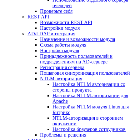
очередей
Проверьте себя
REST API
Возможности REST API
Настройки модуля
AD/LDAP интеграция
Назначение и возможности модуля
Схема работы модуля
Настройка модуля
Принадлежность пользователей к
подразделениям на AD-сервере
Регистрация сервера
Пошаговая синхронизация пользователей
NTLM авторизация
Настройка NTLM авторизации со
стороны продукта
Настройка NTLM-авторизации для
Apache
Настройка NTLM модуля Linux для
Битрикс
NTLM-авторизация в стороннем
окружении
Настройка браузеров сотрудников
Проблемы и решения