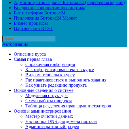
Администратор сервиса Битрикс24 (коробочная версия)
Внедрение корпоративного портала
Бот платформа Битрикс24
Приложения Битрикс24.Маркет
Бизнес-процессы
Партнёрский REST
Авторизация
Описание курса
Самая первая глава
Справочная информация
Как отформатирован текст в курсе
Видеоматериалы к курсу
Где практиковаться и выполнять задания
Как узнать редакцию продукта
Основные сведения о системе
Модульная структура
Схема работы продукта
Таблица разделения прав администраторов
Основы администрирования
Мастер очистки данных
Настройка DNS для домена портала
Административный раздел