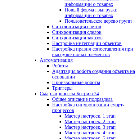
информации о товарах
Новый формат выгрузки
информации о товарах
Пользовательское дерево групп
Синхронизация счетов
Синхронизация сделок
Синхронизация заказов
Настройка интеграции объектов
Настройка правил сопоставления при
выгрузке новых элементов
Автоматизация
Роботы
Адаптация робота создания объекта на
основании
Произвольные роботы
Триггеры
Смарт-процессы Битрикс24
Общее описание подраздела
Настройка синхронизации смарт-
процессов
Мастер настроек. 1 этап
Мастер настроек. 2 этап
Мастер настроек. 3 этап
Мастер настроек. 4 этап
Мастер настроек. 5 этап