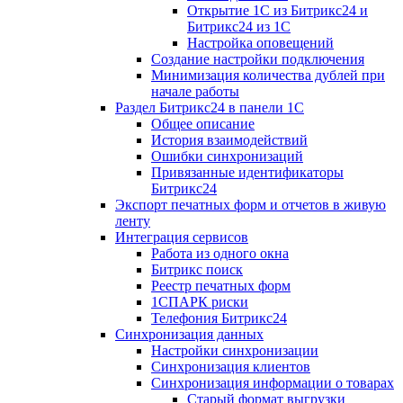
Открытие 1С из Битрикс24 и
Битрикс24 из 1С
Настройка оповещений
Создание настройки подключения
Минимизация количества дублей при
начале работы
Раздел Битрикс24 в панели 1С
Общее описание
История взаимодействий
Ошибки синхронизаций
Привязанные идентификаторы
Битрикс24
Экспорт печатных форм и отчетов в живую
ленту
Интеграция сервисов
Работа из одного окна
Битрикс поиск
Реестр печатных форм
1СПАРК риски
Телефония Битрикс24
Синхронизация данных
Настройки синхронизации
Синхронизация клиентов
Синхронизация информации о товарах
Старый формат выгрузки