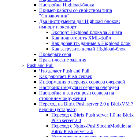
Настройка Highload-блока
Пример работы со свойством типа
"Справочник"
Два инструмента для Highload-блоков:
импорт и экспорт
Экспорт Highload-блока за 3 шага
Как подготовить XML-файл
Как добавить данные в Highload-блок
Как загрузить целый Highload-блок
Проверьте себя
Практические задания
Push and Pull
Что делает Push and Pull
Как работает Push-сервер
Информация о версиях сервера очередей
Настройки модуля и сервера очередей
Настройка и запуск push сервера на
стороннем окружении
Переход на Bitrix Push server 2.0 в BitrixVM 7
версии (устарело)
Переход с Bitrix Push server 1.0 на Bitrix
Push server 2.0
Переход с Nginx-PushStreamModule на
Bitrix Push server 2.0
Использование отдельного сервера