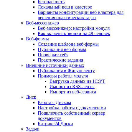
Безопасность
Локальный кеш в кластере
Варианты конфигурации веб-кластера для
решения практических задач
Веб-мессенджер
Веб-мессенджер: настройки модуля
Как включить звонки на 48 человек
Веб-формы
Создание шаблона веб-формы
Публикация веб-формы
Проверьте себя
Практические задания
Внешние источники данных
Публикация в Живую ленту
Примеры работы модуля
Выгрузка данных из 1С:УТ
Импорт из RSS-ленты
Импорт из веб-сервиса
Диск
Работа с Диском
Настройка работы с документами
Подключить собственный сервер
документов
Битрикс24 Доски
Задачи