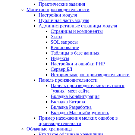
Практические задания
Монитор производительности
Настройки модуля
Публичная часть модуля
Административные страницы модуля
Страницы и компоненты
Хиты
SQL запросы
Кеширование
Таблицы в базе данных
Индексы
Настройки и ошибки PHP
Сервер БД
История замеров производительности
Панель производительности
Панель производительности: поиск
"узких" мест сайта
Вкладка Конфигурация
Вкладка Битрикс
Вкладка Разработка
Вкладка Масштабируемость
Пример нахождения мелких ошибок в
производительности
Облачные хранилища
Что такое облачные хранилища