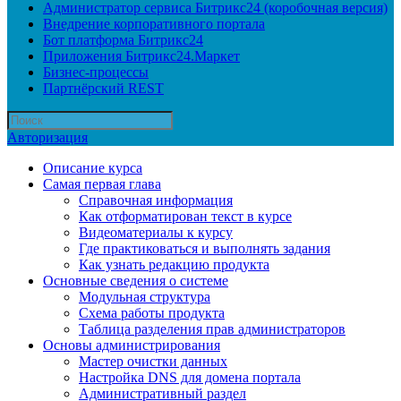
Администратор сервиса Битрикс24 (коробочная версия)
Внедрение корпоративного портала
Бот платформа Битрикс24
Приложения Битрикс24.Маркет
Бизнес-процессы
Партнёрский REST
Авторизация
Описание курса
Самая первая глава
Справочная информация
Как отформатирован текст в курсе
Видеоматериалы к курсу
Где практиковаться и выполнять задания
Как узнать редакцию продукта
Основные сведения о системе
Модульная структура
Схема работы продукта
Таблица разделения прав администраторов
Основы администрирования
Мастер очистки данных
Настройка DNS для домена портала
Административный раздел