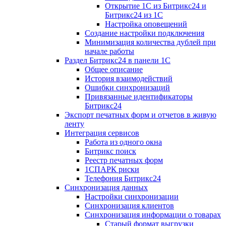
Открытие 1С из Битрикс24 и
Битрикс24 из 1С
Настройка оповещений
Создание настройки подключения
Минимизация количества дублей при
начале работы
Раздел Битрикс24 в панели 1С
Общее описание
История взаимодействий
Ошибки синхронизаций
Привязанные идентификаторы
Битрикс24
Экспорт печатных форм и отчетов в живую
ленту
Интеграция сервисов
Работа из одного окна
Битрикс поиск
Реестр печатных форм
1СПАРК риски
Телефония Битрикс24
Синхронизация данных
Настройки синхронизации
Синхронизация клиентов
Синхронизация информации о товарах
Старый формат выгрузки