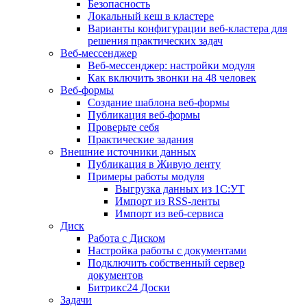
Безопасность
Локальный кеш в кластере
Варианты конфигурации веб-кластера для
решения практических задач
Веб-мессенджер
Веб-мессенджер: настройки модуля
Как включить звонки на 48 человек
Веб-формы
Создание шаблона веб-формы
Публикация веб-формы
Проверьте себя
Практические задания
Внешние источники данных
Публикация в Живую ленту
Примеры работы модуля
Выгрузка данных из 1С:УТ
Импорт из RSS-ленты
Импорт из веб-сервиса
Диск
Работа с Диском
Настройка работы с документами
Подключить собственный сервер
документов
Битрикс24 Доски
Задачи