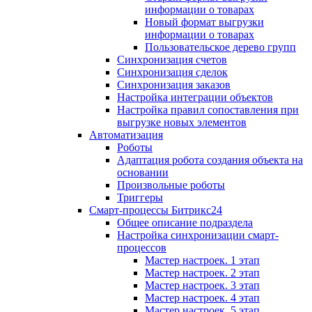
информации о товарах
Новый формат выгрузки
информации о товарах
Пользовательское дерево групп
Синхронизация счетов
Синхронизация сделок
Синхронизация заказов
Настройка интеграции объектов
Настройка правил сопоставления при
выгрузке новых элементов
Автоматизация
Роботы
Адаптация робота создания объекта на
основании
Произвольные роботы
Триггеры
Смарт-процессы Битрикс24
Общее описание подраздела
Настройка синхронизации смарт-
процессов
Мастер настроек. 1 этап
Мастер настроек. 2 этап
Мастер настроек. 3 этап
Мастер настроек. 4 этап
Мастер настроек. 5 этап