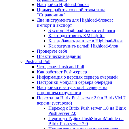
Настройка Highload-блока
Пример работы со свойством типа
"Справочник"
Два инструмента для Highload-блоков:
импорт и экспорт
Экспорт Highload-блока за 3 шага
Как подготовить XML-файл
Как добавить данные в Highload-блок
Как загрузить целый Highload-блок
Проверьте себя
Практические задания
Push and Pull
Что делает Push and Pull
Как работает Push-сервер
Информация о версиях сервера очередей
Настройки модуля и сервера очередей
Настройка и запуск push сервера на
стороннем окружении
Переход на Bitrix Push server 2.0 в BitrixVM 7
версии (устарело)
Переход с Bitrix Push server 1.0 на Bitrix
Push server 2.0
Переход с Nginx-PushStreamModule на
Bitrix Push server 2.0
Использование отдельного сервера