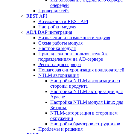
очередей
Проверьте себя
REST API
Возможности REST API
Настройки модуля
AD/LDAP интеграция
Назначение и возможности модуля
Схема работы модуля
Настройка модуля
Принадлежность пользователей к
подразделениям на AD-сервере
Регистрация сервера
Пошаговая синхронизация пользователей
NTLM авторизация
Настройка NTLM авторизации со
стороны продукта
Настройка NTLM-авторизации для
Apache
Настройка NTLM модуля Linux для
Битрикс
NTLM-авторизация в стороннем
окружении
Настройка браузеров сотрудников
Проблемы и решения