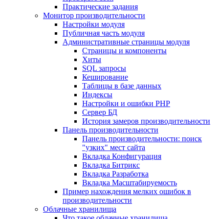
Практические задания
Монитор производительности
Настройки модуля
Публичная часть модуля
Административные страницы модуля
Страницы и компоненты
Хиты
SQL запросы
Кеширование
Таблицы в базе данных
Индексы
Настройки и ошибки PHP
Сервер БД
История замеров производительности
Панель производительности
Панель производительности: поиск
"узких" мест сайта
Вкладка Конфигурация
Вкладка Битрикс
Вкладка Разработка
Вкладка Масштабируемость
Пример нахождения мелких ошибок в
производительности
Облачные хранилища
Что такое облачные хранилища