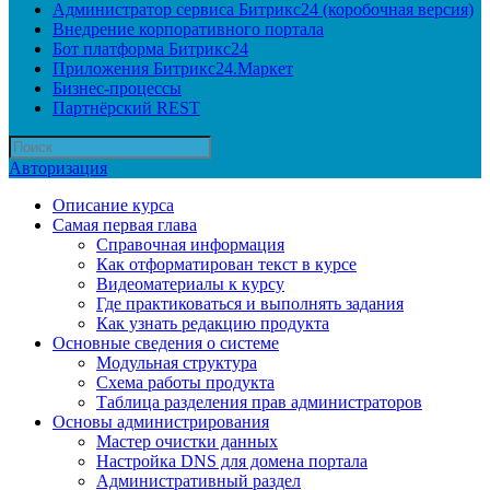
Администратор сервиса Битрикс24 (коробочная версия)
Внедрение корпоративного портала
Бот платформа Битрикс24
Приложения Битрикс24.Маркет
Бизнес-процессы
Партнёрский REST
Авторизация
Описание курса
Самая первая глава
Справочная информация
Как отформатирован текст в курсе
Видеоматериалы к курсу
Где практиковаться и выполнять задания
Как узнать редакцию продукта
Основные сведения о системе
Модульная структура
Схема работы продукта
Таблица разделения прав администраторов
Основы администрирования
Мастер очистки данных
Настройка DNS для домена портала
Административный раздел