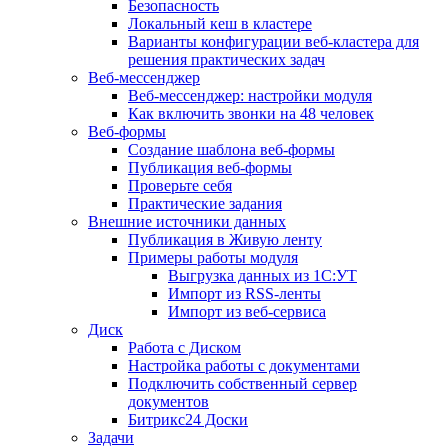
Безопасность
Локальный кеш в кластере
Варианты конфигурации веб-кластера для
решения практических задач
Веб-мессенджер
Веб-мессенджер: настройки модуля
Как включить звонки на 48 человек
Веб-формы
Создание шаблона веб-формы
Публикация веб-формы
Проверьте себя
Практические задания
Внешние источники данных
Публикация в Живую ленту
Примеры работы модуля
Выгрузка данных из 1С:УТ
Импорт из RSS-ленты
Импорт из веб-сервиса
Диск
Работа с Диском
Настройка работы с документами
Подключить собственный сервер
документов
Битрикс24 Доски
Задачи