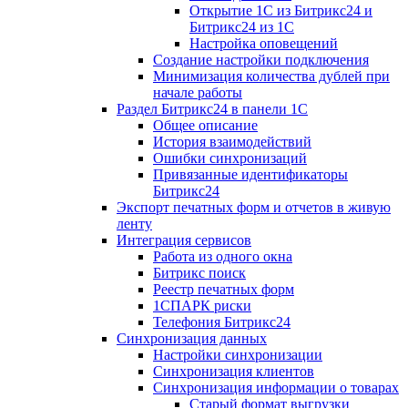
Открытие 1С из Битрикс24 и
Битрикс24 из 1С
Настройка оповещений
Создание настройки подключения
Минимизация количества дублей при
начале работы
Раздел Битрикс24 в панели 1С
Общее описание
История взаимодействий
Ошибки синхронизаций
Привязанные идентификаторы
Битрикс24
Экспорт печатных форм и отчетов в живую
ленту
Интеграция сервисов
Работа из одного окна
Битрикс поиск
Реестр печатных форм
1СПАРК риски
Телефония Битрикс24
Синхронизация данных
Настройки синхронизации
Синхронизация клиентов
Синхронизация информации о товарах
Старый формат выгрузки