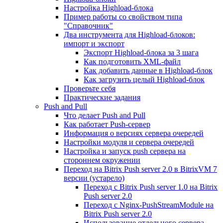
Настройка Highload-блока
Пример работы со свойством типа
"Справочник"
Два инструмента для Highload-блоков:
импорт и экспорт
Экспорт Highload-блока за 3 шага
Как подготовить XML-файл
Как добавить данные в Highload-блок
Как загрузить целый Highload-блок
Проверьте себя
Практические задания
Push and Pull
Что делает Push and Pull
Как работает Push-сервер
Информация о версиях сервера очередей
Настройки модуля и сервера очередей
Настройка и запуск push сервера на
стороннем окружении
Переход на Bitrix Push server 2.0 в BitrixVM 7
версии (устарело)
Переход с Bitrix Push server 1.0 на Bitrix
Push server 2.0
Переход с Nginx-PushStreamModule на
Bitrix Push server 2.0
Использование отдельного сервера