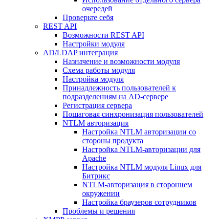
очередей
Проверьте себя
REST API
Возможности REST API
Настройки модуля
AD/LDAP интеграция
Назначение и возможности модуля
Схема работы модуля
Настройка модуля
Принадлежность пользователей к
подразделениям на AD-сервере
Регистрация сервера
Пошаговая синхронизация пользователей
NTLM авторизация
Настройка NTLM авторизации со
стороны продукта
Настройка NTLM-авторизации для
Apache
Настройка NTLM модуля Linux для
Битрикс
NTLM-авторизация в стороннем
окружении
Настройка браузеров сотрудников
Проблемы и решения