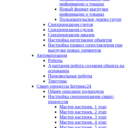
информации о товарах
Новый формат выгрузки
информации о товарах
Пользовательское дерево групп
Синхронизация счетов
Синхронизация сделок
Синхронизация заказов
Настройка интеграции объектов
Настройка правил сопоставления при
выгрузке новых элементов
Автоматизация
Роботы
Адаптация робота создания объекта на
основании
Произвольные роботы
Триггеры
Смарт-процессы Битрикс24
Общее описание подраздела
Настройка синхронизации смарт-
процессов
Мастер настроек. 1 этап
Мастер настроек. 2 этап
Мастер настроек. 3 этап
Мастер настроек. 4 этап
Мастер настроек. 5 этап