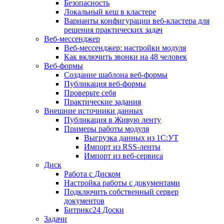
Безопасность
Локальный кеш в кластере
Варианты конфигурации веб-кластера для
решения практических задач
Веб-мессенджер
Веб-мессенджер: настройки модуля
Как включить звонки на 48 человек
Веб-формы
Создание шаблона веб-формы
Публикация веб-формы
Проверьте себя
Практические задания
Внешние источники данных
Публикация в Живую ленту
Примеры работы модуля
Выгрузка данных из 1С:УТ
Импорт из RSS-ленты
Импорт из веб-сервиса
Диск
Работа с Диском
Настройка работы с документами
Подключить собственный сервер
документов
Битрикс24 Доски
Задачи