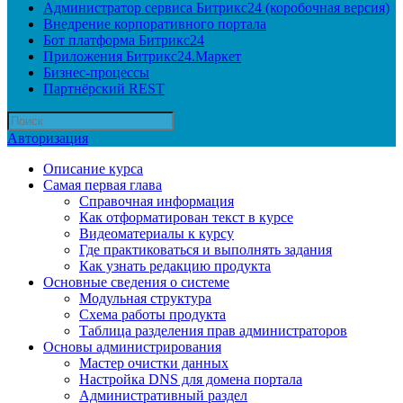
Администратор сервиса Битрикс24 (коробочная версия)
Внедрение корпоративного портала
Бот платформа Битрикс24
Приложения Битрикс24.Маркет
Бизнес-процессы
Партнёрский REST
Авторизация
Описание курса
Самая первая глава
Справочная информация
Как отформатирован текст в курсе
Видеоматериалы к курсу
Где практиковаться и выполнять задания
Как узнать редакцию продукта
Основные сведения о системе
Модульная структура
Схема работы продукта
Таблица разделения прав администраторов
Основы администрирования
Мастер очистки данных
Настройка DNS для домена портала
Административный раздел