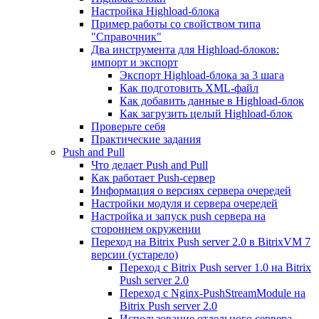
Настройка Highload-блока
Пример работы со свойством типа
"Справочник"
Два инструмента для Highload-блоков:
импорт и экспорт
Экспорт Highload-блока за 3 шага
Как подготовить XML-файл
Как добавить данные в Highload-блок
Как загрузить целый Highload-блок
Проверьте себя
Практические задания
Push and Pull
Что делает Push and Pull
Как работает Push-сервер
Информация о версиях сервера очередей
Настройки модуля и сервера очередей
Настройка и запуск push сервера на
стороннем окружении
Переход на Bitrix Push server 2.0 в BitrixVM 7
версии (устарело)
Переход с Bitrix Push server 1.0 на Bitrix
Push server 2.0
Переход с Nginx-PushStreamModule на
Bitrix Push server 2.0
Использование отдельного сервера