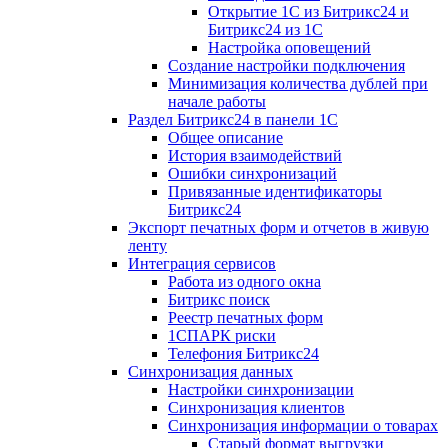
Открытие 1С из Битрикс24 и
Битрикс24 из 1С
Настройка оповещений
Создание настройки подключения
Минимизация количества дублей при
начале работы
Раздел Битрикс24 в панели 1С
Общее описание
История взаимодействий
Ошибки синхронизаций
Привязанные идентификаторы
Битрикс24
Экспорт печатных форм и отчетов в живую
ленту
Интеграция сервисов
Работа из одного окна
Битрикс поиск
Реестр печатных форм
1СПАРК риски
Телефония Битрикс24
Синхронизация данных
Настройки синхронизации
Синхронизация клиентов
Синхронизация информации о товарах
Старый формат выгрузки