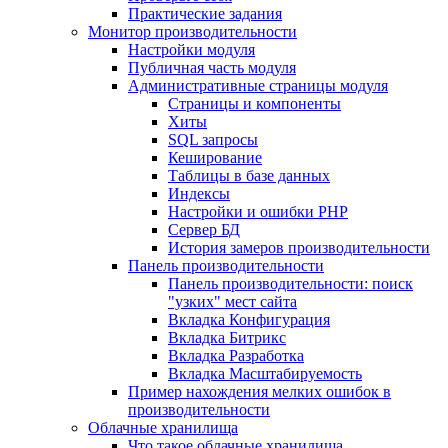
Практические задания
Монитор производительности
Настройки модуля
Публичная часть модуля
Административные страницы модуля
Страницы и компоненты
Хиты
SQL запросы
Кеширование
Таблицы в базе данных
Индексы
Настройки и ошибки PHP
Сервер БД
История замеров производительности
Панель производительности
Панель производительности: поиск
"узких" мест сайта
Вкладка Конфигурация
Вкладка Битрикс
Вкладка Разработка
Вкладка Масштабируемость
Пример нахождения мелких ошибок в
производительности
Облачные хранилища
Что такое облачные хранилища