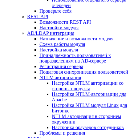
очередей
Проверьте себя
REST API
Возможности REST API
Настройки модуля
AD/LDAP интеграция
Назначение и возможности модуля
Схема работы модуля
Настройка модуля
Принадлежность пользователей к
подразделениям на AD-сервере
Регистрация сервера
Пошаговая синхронизация пользователей
NTLM авторизация
Настройка NTLM авторизации со
стороны продукта
Настройка NTLM-авторизации для
Apache
Настройка NTLM модуля Linux для
Битрикс
NTLM-авторизация в стороннем
окружении
Настройка браузеров сотрудников
Проблемы и решения