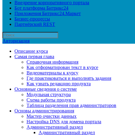
Внедрение корпоративного портала
Бот платформа Битрикс24
Приложения Битрикс24.Маркет
Бизнес-процессы
Партнёрский REST
Авторизация
Описание курса
Самая первая глава
Справочная информация
Как отформатирован текст в курсе
Видеоматериалы к курсу
Где практиковаться и выполнять задания
Как узнать редакцию продукта
Основные сведения о системе
Модульная структура
Схема работы продукта
Таблица разделения прав администраторов
Основы администрирования
Мастер очистки данных
Настройка DNS для домена портала
Административный раздел
Административный раздел