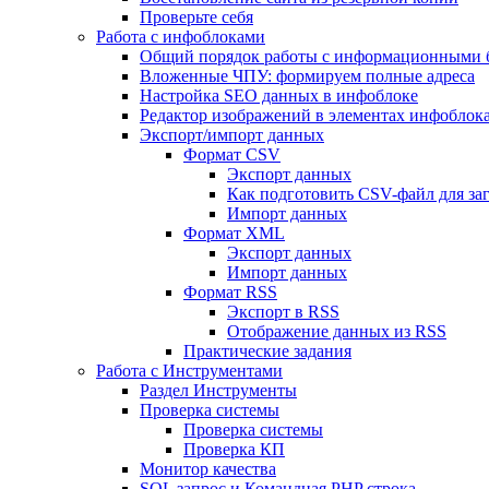
Проверьте себя
Работа с инфоблоками
Общий порядок работы с информационными 
Вложенные ЧПУ: формируем полные адреса
Настройка SEO данных в инфоблоке
Редактор изображений в элементах инфоблок
Экспорт/импорт данных
Формат CSV
Экспорт данных
Как подготовить CSV-файл для за
Импорт данных
Формат XML
Экспорт данных
Импорт данных
Формат RSS
Экспорт в RSS
Отображение данных из RSS
Практические задания
Работа с Инструментами
Раздел Инструменты
Проверка системы
Проверка системы
Проверка КП
Монитор качества
SQL запрос и Командная PHP строка