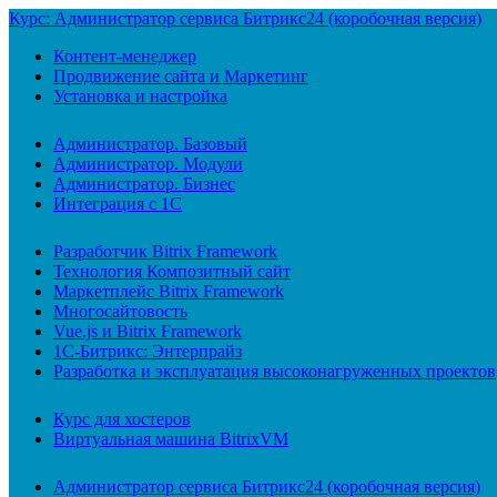
Курс: Администратор сервиса Битрикс24 (коробочная версия)
Контент-менеджер
Продвижение сайта и Маркетинг
Установка и настройка
Администратор. Базовый
Администратор. Модули
Администратор. Бизнес
Интеграция с 1С
Разработчик Bitrix Framework
Технология Композитный сайт
Маркетплейс Bitrix Framework
Многосайтовость
Vue.js и Bitrix Framework
1С-Битрикс: Энтерпрайз
Разработка и эксплуатация высоконагруженных проектов
Курс для хостеров
Виртуальная машина BitrixVM
Администратор сервиса Битрикс24 (коробочная версия)