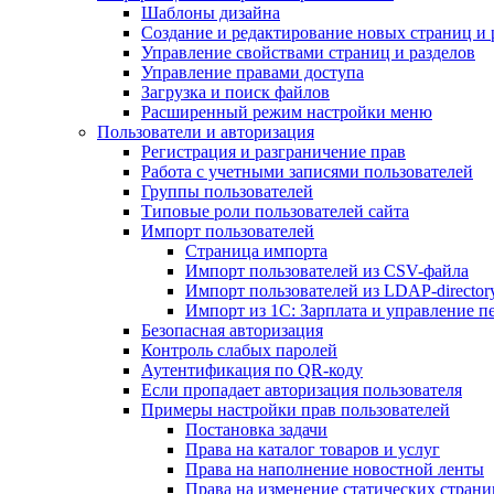
Шаблоны дизайна
Создание и редактирование новых страниц и 
Управление свойствами страниц и разделов
Управление правами доступа
Загрузка и поиск файлов
Расширенный режим настройки меню
Пользователи и авторизация
Регистрация и разграничение прав
Работа с учетными записями пользователей
Группы пользователей
Типовые роли пользователей сайта
Импорт пользователей
Страница импорта
Импорт пользователей из CSV-файла
Импорт пользователей из LDAP-director
Импорт из 1С: Зарплата и управление п
Безопасная авторизация
Контроль слабых паролей
Аутентификация по QR-коду
Если пропадает авторизация пользователя
Примеры настройки прав пользователей
Постановка задачи
Права на каталог товаров и услуг
Права на наполнение новостной ленты
Права на изменение статических страни