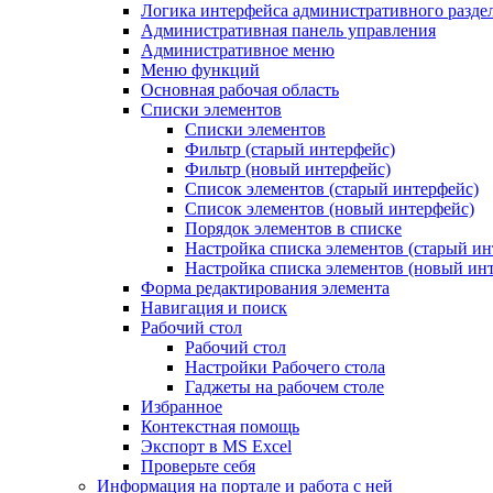
Логика интерфейса административного разде
Административная панель управления
Административное меню
Меню функций
Основная рабочая область
Списки элементов
Списки элементов
Фильтр (старый интерфейс)
Фильтр (новый интерфейс)
Список элементов (старый интерфейс)
Список элементов (новый интерфейс)
Порядок элементов в списке
Настройка списка элементов (старый ин
Настройка списка элементов (новый ин
Форма редактирования элемента
Навигация и поиск
Рабочий стол
Рабочий стол
Настройки Рабочего стола
Гаджеты на рабочем столе
Избранное
Контекстная помощь
Экспорт в MS Excel
Проверьте себя
Информация на портале и работа с ней