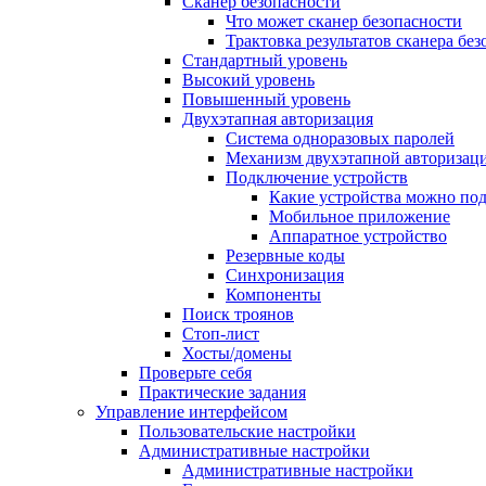
Сканер безопасности
Что может сканер безопасности
Трактовка результатов сканера бе
Стандартный уровень
Высокий уровень
Повышенный уровень
Двухэтапная авторизация
Система одноразовых паролей
Механизм двухэтапной авторизац
Подключение устройств
Какие устройства можно по
Мобильное приложение
Аппаратное устройство
Резервные коды
Синхронизация
Компоненты
Поиск троянов
Стоп-лист
Хосты/домены
Проверьте себя
Практические задания
Управление интерфейсом
Пользовательские настройки
Административные настройки
Административные настройки