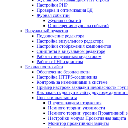
Настройки PHP
Проверка и оптимизация БД
Журнал событий
Журнал событий
Оповещения журнала событий
Визуальный редактор
Подключение редактора
Настройка визуального редактора
Настройки отображения компонентов
Сниппеты в визуальном редакторе
Работа с визуальным редактором
Работа с PHP-скриптом
Безопасность сайта
Обеспечение безопасности
Настройка HTTPS-соединения
Контроль за изменениями в системе
Пример настроек закладки Безопасность груп
Как закрыть доступ к сайту другому админис
Проактивная защита
Предотвращаем вторжения
Немного теории: уязвимости
Немного теории: уровни Проактивной 
Настройки модуля Проактивная защита
Монитор проактивной защиты