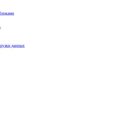
блоками
а
грузки данных