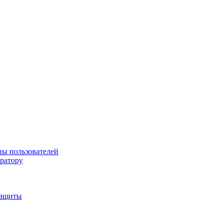
пы пользователей
тратору
защиты