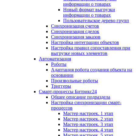
информации о товарах
Новый формат выгрузки
информации о товарах
Пользовательское дерево групп
Синхронизация счетов
Синхронизация сделок
Синхронизация заказов
Настройка интеграции объектов
Настройка правил сопоставления при
выгрузке новых элементов
Автоматизация
Роботы
Адаптация робота создания объекта на
основании
Произвольные роботы
Триггеры
Смарт-процессы Битрикс24
Общее описание подраздела
Настройка синхронизации смарт-
процессов
Мастер настроек. 1 этап
Мастер настроек. 2 этап
Мастер настроек. 3 этап
Мастер настроек. 4 этап
Мастер настроек. 5 этап