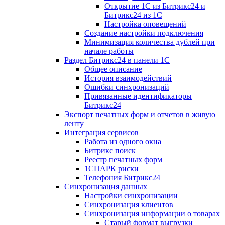
Открытие 1С из Битрикс24 и
Битрикс24 из 1С
Настройка оповещений
Создание настройки подключения
Минимизация количества дублей при
начале работы
Раздел Битрикс24 в панели 1С
Общее описание
История взаимодействий
Ошибки синхронизаций
Привязанные идентификаторы
Битрикс24
Экспорт печатных форм и отчетов в живую
ленту
Интеграция сервисов
Работа из одного окна
Битрикс поиск
Реестр печатных форм
1СПАРК риски
Телефония Битрикс24
Синхронизация данных
Настройки синхронизации
Синхронизация клиентов
Синхронизация информации о товарах
Старый формат выгрузки