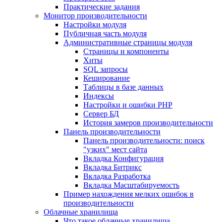
Практические задания
Монитор производительности
Настройки модуля
Публичная часть модуля
Административные страницы модуля
Страницы и компоненты
Хиты
SQL запросы
Кеширование
Таблицы в базе данных
Индексы
Настройки и ошибки PHP
Сервер БД
История замеров производительности
Панель производительности
Панель производительности: поиск
"узких" мест сайта
Вкладка Конфигурация
Вкладка Битрикс
Вкладка Разработка
Вкладка Масштабируемость
Пример нахождения мелких ошибок в
производительности
Облачные хранилища
Что такое облачные хранилища