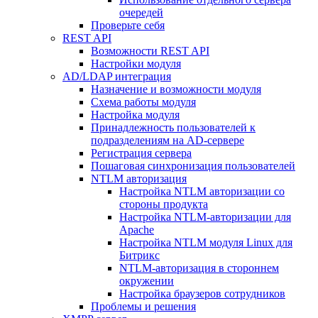
очередей
Проверьте себя
REST API
Возможности REST API
Настройки модуля
AD/LDAP интеграция
Назначение и возможности модуля
Схема работы модуля
Настройка модуля
Принадлежность пользователей к
подразделениям на AD-сервере
Регистрация сервера
Пошаговая синхронизация пользователей
NTLM авторизация
Настройка NTLM авторизации со
стороны продукта
Настройка NTLM-авторизации для
Apache
Настройка NTLM модуля Linux для
Битрикс
NTLM-авторизация в стороннем
окружении
Настройка браузеров сотрудников
Проблемы и решения