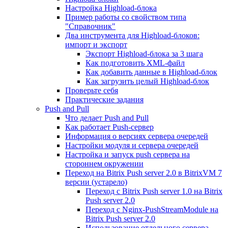
Настройка Highload-блока
Пример работы со свойством типа
"Справочник"
Два инструмента для Highload-блоков:
импорт и экспорт
Экспорт Highload-блока за 3 шага
Как подготовить XML-файл
Как добавить данные в Highload-блок
Как загрузить целый Highload-блок
Проверьте себя
Практические задания
Push and Pull
Что делает Push and Pull
Как работает Push-сервер
Информация о версиях сервера очередей
Настройки модуля и сервера очередей
Настройка и запуск push сервера на
стороннем окружении
Переход на Bitrix Push server 2.0 в BitrixVM 7
версии (устарело)
Переход с Bitrix Push server 1.0 на Bitrix
Push server 2.0
Переход с Nginx-PushStreamModule на
Bitrix Push server 2.0
Использование отдельного сервера