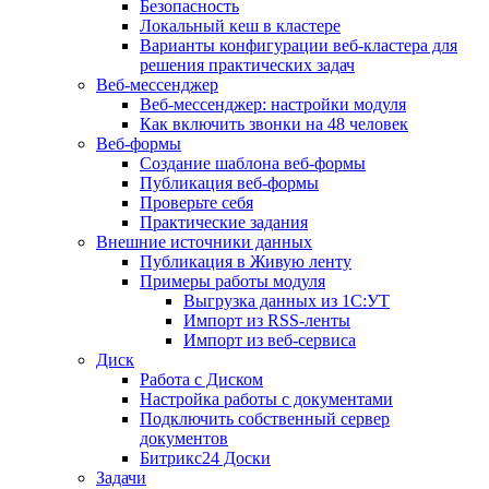
Безопасность
Локальный кеш в кластере
Варианты конфигурации веб-кластера для
решения практических задач
Веб-мессенджер
Веб-мессенджер: настройки модуля
Как включить звонки на 48 человек
Веб-формы
Создание шаблона веб-формы
Публикация веб-формы
Проверьте себя
Практические задания
Внешние источники данных
Публикация в Живую ленту
Примеры работы модуля
Выгрузка данных из 1С:УТ
Импорт из RSS-ленты
Импорт из веб-сервиса
Диск
Работа с Диском
Настройка работы с документами
Подключить собственный сервер
документов
Битрикс24 Доски
Задачи