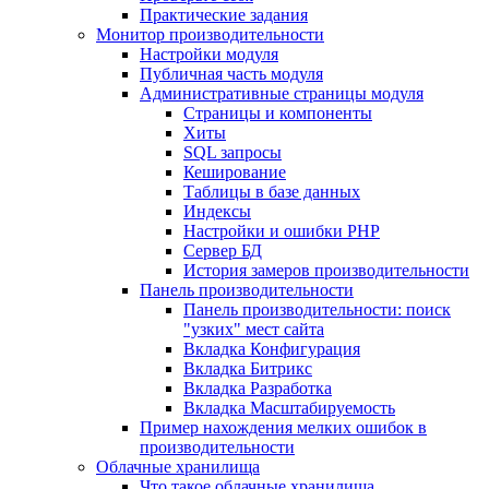
Практические задания
Монитор производительности
Настройки модуля
Публичная часть модуля
Административные страницы модуля
Страницы и компоненты
Хиты
SQL запросы
Кеширование
Таблицы в базе данных
Индексы
Настройки и ошибки PHP
Сервер БД
История замеров производительности
Панель производительности
Панель производительности: поиск
"узких" мест сайта
Вкладка Конфигурация
Вкладка Битрикс
Вкладка Разработка
Вкладка Масштабируемость
Пример нахождения мелких ошибок в
производительности
Облачные хранилища
Что такое облачные хранилища