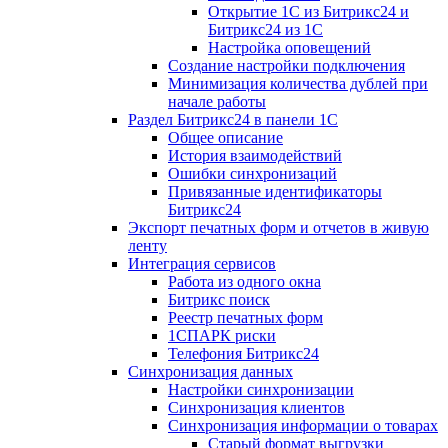
Открытие 1С из Битрикс24 и
Битрикс24 из 1С
Настройка оповещений
Создание настройки подключения
Минимизация количества дублей при
начале работы
Раздел Битрикс24 в панели 1С
Общее описание
История взаимодействий
Ошибки синхронизаций
Привязанные идентификаторы
Битрикс24
Экспорт печатных форм и отчетов в живую
ленту
Интеграция сервисов
Работа из одного окна
Битрикс поиск
Реестр печатных форм
1СПАРК риски
Телефония Битрикс24
Синхронизация данных
Настройки синхронизации
Синхронизация клиентов
Синхронизация информации о товарах
Старый формат выгрузки