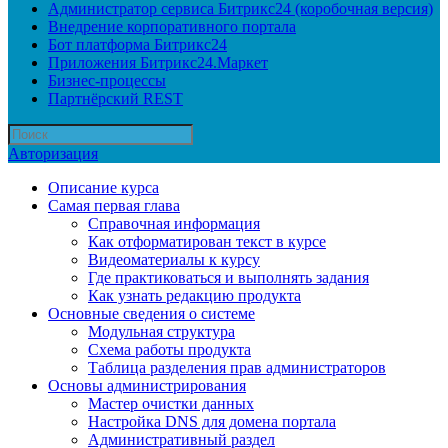
Администратор сервиса Битрикс24 (коробочная версия)
Внедрение корпоративного портала
Бот платформа Битрикс24
Приложения Битрикс24.Маркет
Бизнес-процессы
Партнёрский REST
Авторизация
Описание курса
Самая первая глава
Справочная информация
Как отформатирован текст в курсе
Видеоматериалы к курсу
Где практиковаться и выполнять задания
Как узнать редакцию продукта
Основные сведения о системе
Модульная структура
Схема работы продукта
Таблица разделения прав администраторов
Основы администрирования
Мастер очистки данных
Настройка DNS для домена портала
Административный раздел