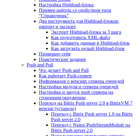
Настройка Highload-блока
Пример работы со свойством типа
"Справочник"
Два инструмента для Highload-блоков:
импорт и экспорт
Экспорт Highload-блока за 3 шага
Как подготовить XML-файл
Как добавить данные в Highload-блок
Как загрузить целый Highload-блок
Проверьте себя
Практические задания
Push and Pull
Что делает Push and Pull
Как работает Push-сервер
Информация о версиях сервера очередей
Настройки модуля и сервера очередей
Настройка и запуск push сервера на
стороннем окружении
Переход на Bitrix Push server 2.0 в BitrixVM 7
версии (устарело)
Переход с Bitrix Push server 1.0 на Bitrix
Push server 2.0
Переход с Nginx-PushStreamModule на
Bitrix Push server 2.0
Использование отдельного сервера