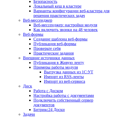
Безопасность
Локальный кеш в кластере
Варианты конфигурации веб-кластера для
решения практических задач
Веб-мессенджер
Веб-мессенджер: настройки модуля
Как включить звонки на 48 человек
Веб-формы
Создание шаблона веб-формы
Публикация веб-формы
Проверьте себя
Практические задания
Внешние источники данных
Публикация в Живую ленту
Примеры работы модуля
Выгрузка данных из 1С:УТ
Импорт из RSS-ленты
Импорт из веб-сервиса
Диск
Работа с Диском
Настройка работы с документами
Подключить собственный сервер
документов
Битрикс24 Доски
Задачи