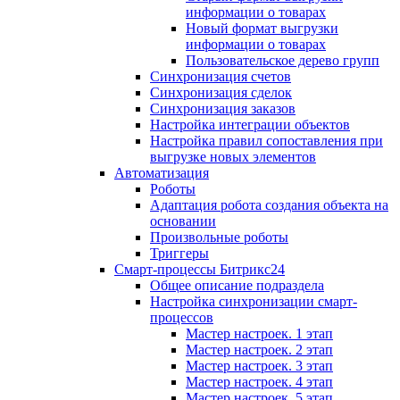
информации о товарах
Новый формат выгрузки
информации о товарах
Пользовательское дерево групп
Синхронизация счетов
Синхронизация сделок
Синхронизация заказов
Настройка интеграции объектов
Настройка правил сопоставления при
выгрузке новых элементов
Автоматизация
Роботы
Адаптация робота создания объекта на
основании
Произвольные роботы
Триггеры
Смарт-процессы Битрикс24
Общее описание подраздела
Настройка синхронизации смарт-
процессов
Мастер настроек. 1 этап
Мастер настроек. 2 этап
Мастер настроек. 3 этап
Мастер настроек. 4 этап
Мастер настроек. 5 этап