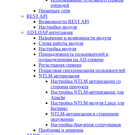
очередей
Проверьте себя
REST API
Возможности REST API
Настройки модуля
AD/LDAP интеграция
Назначение и возможности модуля
Схема работы модуля
Настройка модуля
Принадлежность пользователей к
подразделениям на AD-сервере
Регистрация сервера
Пошаговая синхронизация пользователей
NTLM авторизация
Настройка NTLM авторизации со
стороны продукта
Настройка NTLM-авторизации для
Apache
Настройка NTLM модуля Linux для
Битрикс
NTLM-авторизация в стороннем
окружении
Настройка браузеров сотрудников
Проблемы и решения