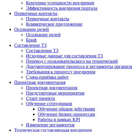
Критерии успешности внедрения
Эффективность внедрения портала
Первичные контакты
Первичные контакты
Коммерческое предложение
Осознание целей
Осознание целей
Бриф
Составление ТЗ
Составление ТЗ
Исходные данные для составления ТЗ
Перевод с пользовательского на технический
Документирование процесса и регламенты организ
Требования к процессу внедрения
Сдача-приёмка работ
Проектная документация
Проектная документация
Предстартовые мероприятия
Старт проекта
Обучение сотрудников
Обучение общим действиям
Обучение бизнес-процессам
Работы в рамках KPI
Изменение регламентов
Техническая составляющая внедрения