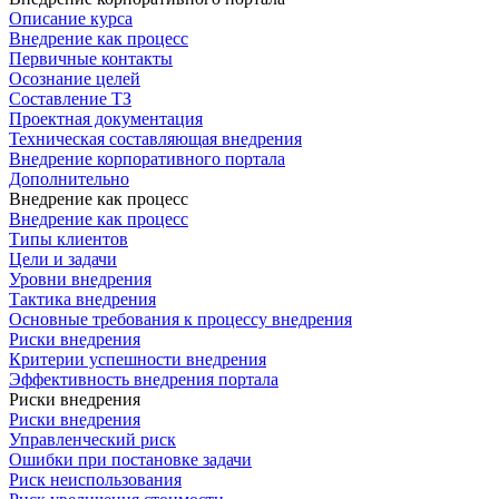
Описание курса
Внедрение как процесс
Первичные контакты
Осознание целей
Составление ТЗ
Проектная документация
Техническая составляющая внедрения
Внедрение корпоративного портала
Дополнительно
Внедрение как процесс
Внедрение как процесс
Типы клиентов
Цели и задачи
Уровни внедрения
Тактика внедрения
Основные требования к процессу внедрения
Риски внедрения
Критерии успешности внедрения
Эффективность внедрения портала
Риски внедрения
Риски внедрения
Управленческий риск
Ошибки при постановке задачи
Риск неиспользования