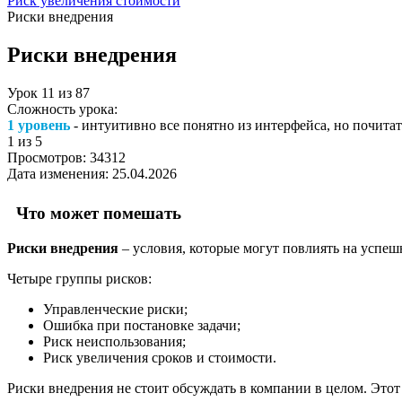
Риск увеличения стоимости
Риски внедрения
Риски внедрения
Урок
11
из
87
Сложность урока:
1 уровень
- интуитивно все понятно из интерфейса, но почитат
1
из 5
Просмотров:
34312
Дата изменения:
25.04.2026
Что может помешать
Риски внедрения
– условия, которые могут повлиять на успеш
Четыре группы рисков:
Управленческие риски;
Ошибка при постановке задачи;
Риск неиспользования;
Риск увеличения сроков и стоимости.
Риски внедрения не стоит обсуждать в компании в целом. Это