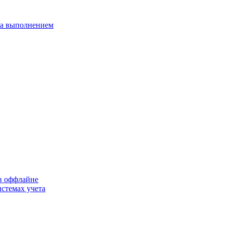
 за выполнением
 в оффлайне
стемах учета