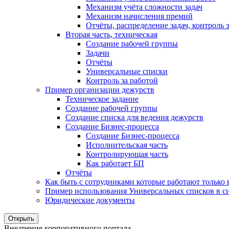
Механизм учёта сложности задач
Механизм начисления премий
Отчёты, распределение задач, контроль
Вторая часть, техническая
Создание рабочей группы
Задачи
Отчёты
Универсальные списки
Контроль за работой
Пример организации дежурств
Техническое задание
Создание рабочей группы
Создание списка для ведения дежурств
Создание Бизнес-процесса
Создание Бизнес-процесса
Исполнительская часть
Контролирующая часть
Как работает БП
Отчёты
Как быть с сотрудниками которые работают только
Пример использования Универсальных списков в си
Юридические документы
Открыть
Внедрение корпоративного портала