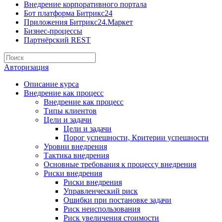
Внедрение корпоративного портала
Бот платформа Битрикс24
Приложения Битрикс24.Маркет
Бизнес-процессы
Партнёрский REST
Авторизация
Описание курса
Внедрение как процесс
Внедрение как процесс
Типы клиентов
Цели и задачи
Цели и задачи
Порог успешности, Критерии успешности
Уровни внедрения
Тактика внедрения
Основные требования к процессу внедрения
Риски внедрения
Риски внедрения
Управленческий риск
Ошибки при постановке задачи
Риск неиспользования
Риск увеличения стоимости