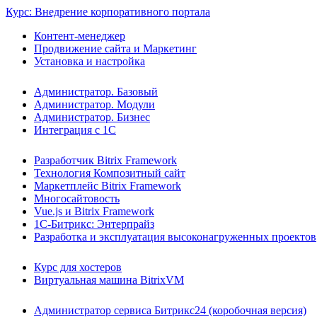
Курс: Внедрение корпоративного портала
Контент-менеджер
Продвижение сайта и Маркетинг
Установка и настройка
Администратор. Базовый
Администратор. Модули
Администратор. Бизнес
Интеграция с 1С
Разработчик Bitrix Framework
Технология Композитный сайт
Маркетплейс Bitrix Framework
Многосайтовость
Vue.js и Bitrix Framework
1С-Битрикс: Энтерпрайз
Разработка и эксплуатация высоконагруженных проектов
Курс для хостеров
Виртуальная машина BitrixVM
Администратор сервиса Битрикс24 (коробочная версия)