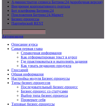
Администратор сервиса Битрикс24 (коробочная версия)
Внедрение корпоративного портала
Бот платформа Битрикс24
Приложения Битрикс24.Маркет
Бизнес-процессы
Партнёрский REST
Авторизация
Описание курса
Самая первая глава
Справочная информация
Как отформатирован текст в курсе
Где практиковаться и выполнять задания
Как узнать редакцию продукта
Глоссарий
Общая информация
Настройка модуля Бизнес-процессы
Типы бизнес-процессов
Последовательный бизнес-процесс
Бизнес-процесс со статусами
Выбор типа бизнес-процесса
Проверьте себя
Типовые бизнес-процессы