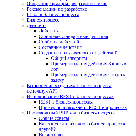
Общая информация для разработчиков
Рекомендации по разработке
Шаблон бизнес-процесса
Бизнес-процесс
Действия
Действия
Основные стандартные действия
Свойства действий
Составные действия
Создание пользовательских действий
Общий алгоритм
Пример создания действия Запись в
лог
Пример создания действия Создать
задачу
Выполнение «задания» бизнес-процесса,
используя API
Использование REST в бизнес-процессах
REST в бизнес-процессах
Пример использования REST в процессах
Произвольный PHP код в бизнес-процессе
Общие советы
Как запустить из одного бизнес процесса
другой?
Вывод в лог