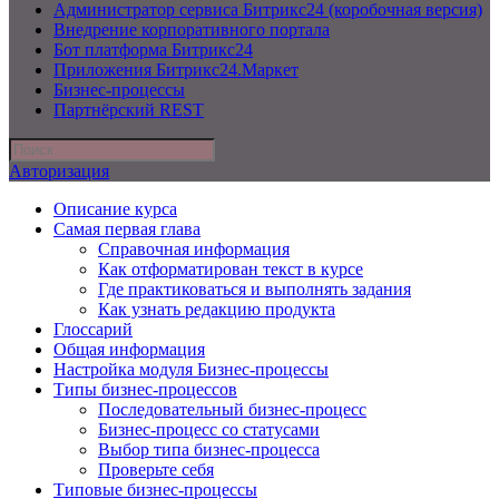
Администратор сервиса Битрикс24 (коробочная версия)
Внедрение корпоративного портала
Бот платформа Битрикс24
Приложения Битрикс24.Маркет
Бизнес-процессы
Партнёрский REST
Авторизация
Описание курса
Самая первая глава
Справочная информация
Как отформатирован текст в курсе
Где практиковаться и выполнять задания
Как узнать редакцию продукта
Глоссарий
Общая информация
Настройка модуля Бизнес-процессы
Типы бизнес-процессов
Последовательный бизнес-процесс
Бизнес-процесс со статусами
Выбор типа бизнес-процесса
Проверьте себя
Типовые бизнес-процессы