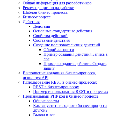
Общая информация для разработчиков
Рекомендации по разработке
Шаблон бизнес-процесса
Бизнес-процесс
Действия
Действия
Основные стандартные действия
Свойства действий
Составные действия
Создание пользовательских действий
Общий алгоритм
Пример создания действия Запись в
лог
Пример создания действия Создать
задачу
Выполнение «задания» бизнес-процесса,
используя API
Использование REST в бизнес-процессах
REST в бизнес-процессах
Пример использования REST в процессах
Произвольный PHP код в бизнес-процессе
Общие советы
Как запустить из одного бизнес процесса
другой?
Вывод в лог