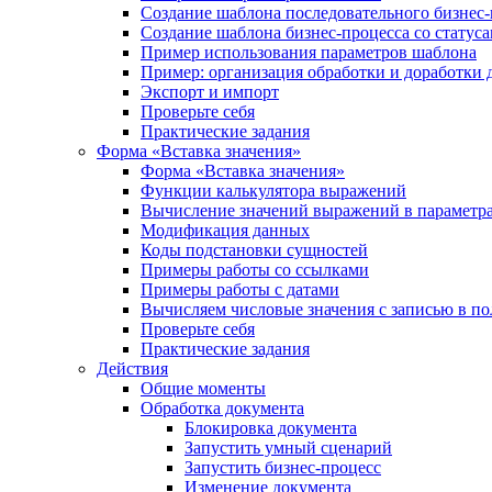
Создание шаблона последовательного бизнес-
Создание шаблона бизнес-процесса со статус
Пример использования параметров шаблона
Пример: организация обработки и доработки 
Экспорт и импорт
Проверьте себя
Практические задания
Форма «Вставка значения»
Форма «Вставка значения»
Функции калькулятора выражений
Вычисление значений выражений в параметра
Модификация данных
Коды подстановки сущностей
Примеры работы со ссылками
Примеры работы с датами
Вычисляем числовые значения с записью в по
Проверьте себя
Практические задания
Действия
Общие моменты
Обработка документа
Блокировка документа
Запустить умный сценарий
Запустить бизнес-процесс
Изменение документа