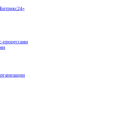
«Битрикс24»
ес-процессами
ами
организации