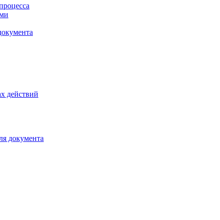
процесса
ами
документа
х действий
ля документа