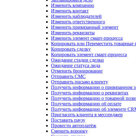
Изменить компанию
Изменить контакт
Изменить наблюдателей
Изменить ответственного
Изменить привязанный элемент
Изменить реквизиты
Изменить элемент смарт-процесса
Копировать или Переместить товарные
Копировать сделку
Копировать элемент смарт-процесса
Ожидание стадии сделки
Ожидание статуса лида
Отменить бронирование
Отправить СМС
Отправить письмо клиенту
Получить информацию о привязанном э
Получить информацию о реквизитах
Получить информацию о товарной поз
Получить информацию об оплате
Получить информацию об элементе CR
Пригласить клиента в мессенджер
Поставить паузу
Провести автоплатёж
Сменить воронку