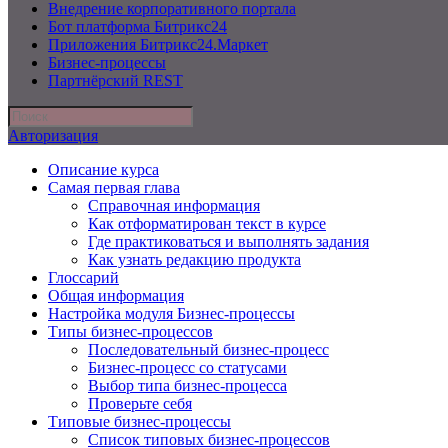
Внедрение корпоративного портала
Бот платформа Битрикс24
Приложения Битрикс24.Маркет
Бизнес-процессы
Партнёрский REST
Авторизация
Описание курса
Самая первая глава
Справочная информация
Как отформатирован текст в курсе
Где практиковаться и выполнять задания
Как узнать редакцию продукта
Глоссарий
Общая информация
Настройка модуля Бизнес-процессы
Типы бизнес-процессов
Последовательный бизнес-процесс
Бизнес-процесс со статусами
Выбор типа бизнес-процесса
Проверьте себя
Типовые бизнес-процессы
Список типовых бизнес-процессов