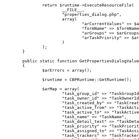
		return $runtime->ExecuteResourceFile(

			__FILE__,

			"properties_dialog.php",

			array(

				"arCurrentValues" => $arCurrentValues,

				"formName" => $formName,

				"arGroups" => $arGroups,

				"arTaskPriority" => $arTaskPriority,

			)

		);

	}

	public static function GetPropertiesDialogValues($documentType, $activityName, &$arWorkflowTemplate, &$arWorkflowParameters, &$arWorkflowVariables, $arCurrentValues, &$arErrors)

	{

		$arErrors = array();

		$runtime = CBPRuntime::GetRuntime();

		$arMap = array(

			"task_group_id" => "TaskGroupId",

			"task_owner_id" => "TaskOwnerId",

			"task_created_by" => "TaskCreatedBy",

			"task_active_from" => "TaskActiveFrom",

			"task_active_to" => "TaskActiveTo",

			"task_name" => "TaskName",

			"task_detail_text" => "TaskDetailText",

			"task_priority" => "TaskPriority",

			"task_assigned_to" => "TaskAssignedTo",

			"task_trackers" => "TaskTrackers",
