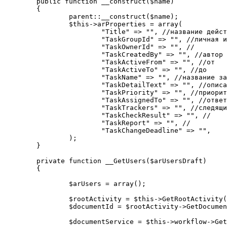
	public function __construct($name)

	{

		parent::__construct($name);

		$this->arProperties = array(

			"Title" => "", //название действия

			"TaskGroupId" => "", //личная или группа

			"TaskOwnerId" => "", //

			"TaskCreatedBy" => "", //автор

			"TaskActiveFrom" => "", //от

			"TaskActiveTo" => "", //до

			"TaskName" => "", //название задачи

			"TaskDetailText" => "", //описание

			"TaskPriority" => "", //приоритет

			"TaskAssignedTo" => "", //ответственный

			"TaskTrackers" => "", //следящие

			"TaskCheckResult" => "", //

			"TaskReport" => "", //

			"TaskChangeDeadline" => "",

		);

	}

	private function __GetUsers($arUsersDraft)

	{

		$arUsers = array();

		$rootActivity = $this->GetRootActivity();

		$documentId = $rootActivity->GetDocumentId();

		$documentService = $this->workflow->GetService("DocumentService");
