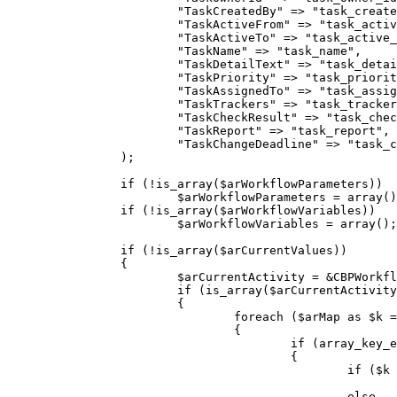
			"TaskCreatedBy" => "task_created_by",

			"TaskActiveFrom" => "task_active_from",

			"TaskActiveTo" => "task_active_to",

			"TaskName" => "task_name",

			"TaskDetailText" => "task_detail_text",

			"TaskPriority" => "task_priority",

			"TaskAssignedTo" => "task_assigned_to",

			"TaskTrackers" => "task_trackers",

			"TaskCheckResult" => "task_check_result",

			"TaskReport" => "task_report",

			"TaskChangeDeadline" => "task_change_deadline",

		);

		if (!is_array($arWorkflowParameters))

			$arWorkflowParameters = array();

		if (!is_array($arWorkflowVariables))

			$arWorkflowVariables = array();

		if (!is_array($arCurrentValues))

		{

			$arCurrentActivity = &CBPWorkflowTemplateLoader::FindActivityByName($arWorkflowTemplate, $activityName);

			if (is_array($arCurrentActivity["Properties"]))

			{

				foreach ($arMap as $k => $v)

				{

					if (array_key_exists($k, $arCurrentActivity["Properties"]))

					{

						if ($k == "TaskCreatedBy" || $k == "TaskAssignedTo" || $k == "TaskTrackers")

							$arCurrentValues[$arMap[$k]] = CBPHelper::UsersArrayToString($arCurrentActivity["Properties"][$k], $arWorkflowTemplate, $documentType
						else
