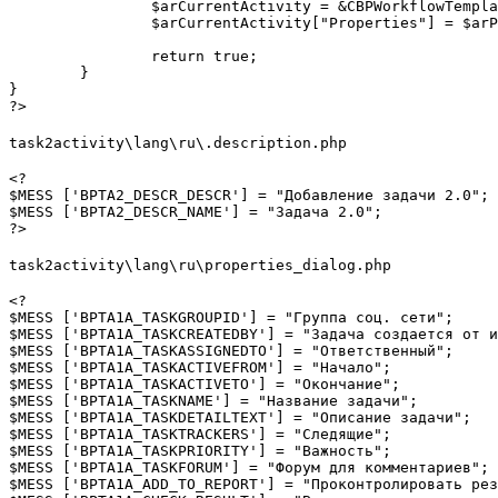
		$arCurrentActivity = &CBPWorkflowTemplateLoader::FindActivityByName($arWorkflowTemplate, $activityName);

		$arCurrentActivity["Properties"] = $arProperties;

		return true;

	}

}

?>
task2activity\lang\ru\.description.php
<?

$MESS ['BPTA2_DESCR_DESCR'] = "Добавление задачи 2.0";

$MESS ['BPTA2_DESCR_NAME'] = "Задача 2.0";

?>
task2activity\lang\ru\properties_dialog.php
<?

$MESS ['BPTA1A_TASKGROUPID'] = "Группа соц. сети";

$MESS ['BPTA1A_TASKCREATEDBY'] = "Задача создается от и
$MESS ['BPTA1A_TASKASSIGNEDTO'] = "Ответственный";

$MESS ['BPTA1A_TASKACTIVEFROM'] = "Начало";

$MESS ['BPTA1A_TASKACTIVETO'] = "Окончание";

$MESS ['BPTA1A_TASKNAME'] = "Название задачи";

$MESS ['BPTA1A_TASKDETAILTEXT'] = "Описание задачи";

$MESS ['BPTA1A_TASKTRACKERS'] = "Следящие";

$MESS ['BPTA1A_TASKPRIORITY'] = "Важность";

$MESS ['BPTA1A_TASKFORUM'] = "Форум для комментариев";

$MESS ['BPTA1A_ADD_TO_REPORT'] = "Проконтролировать рез