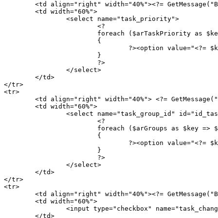
	<td align="right" width="40%"><?= GetMessage("BPTA1A_TASKPRIORITY") ?>:</td>

	<td width="60%">

		<select name="task_priority">

			<?

			foreach ($arTaskPriority as $key => $value)

			{

				?><option value="<?= $key ?>"<?= $arCurrentValues["task_priority"] == $key ? " selected" : "" ?>><?= $value ?></option><?

			}

			?>

		</select>

	</td>

</tr>

<tr>

	<td align="right" width="40%"> <?= GetMessage("BPTA1A_TASKGROUPID") ?>:</td>

	<td width="60%">

		<select name="task_group_id" id="id_task_group_id">

			<?

			foreach ($arGroups as $key => $value)

			{

				?><option value="<?= $key ?>"<?= $arCurrentValues["task_group_id"] == $key ? " selected" : "" ?>><?= $value ?></option><?

			}

			?>

		</select>

	</td>

</tr>

<tr>

	<td align="right" width="40%"><?= GetMessage("BPTA1A_CHANGE_DEADLINE") ?>:</td>

	<td width="60%">

		<input type="checkbox" name="task_change_deadline" id="id_task_change_deadline" <?= ($arCurrentValues["task_change_deadline"] == "Y")? "checked":""?>>

	</td>
