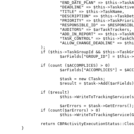
			"END_DATE_PLAN" => $this->TaskActiveTo,

			"DEADLINE" => $this->TaskActiveTo,

			"TITLE" => $this->TaskName,

			"DESCRIPTION" => $this->TaskDetailText,

			"PRIORITY" => $this->TaskPriority,

			"RESPONSIBLE_ID" => $RESPONSIBLE_ID,

			"AUDITORS" => $arTaskTrackers,

			"ADD_IN_REPORT" => $this->TaskReport,

			"TASK_CONTROL" => $this->TaskCheckResult,

			"ALLOW_CHANGE_DEADLINE" => $this->TaskChangeDeadline,

		);

		if ($this->TaskGroupId && $this->TaskGroupId !== 0)

			$arFields["GROUP_ID"] = $this->TaskGroupId;

		if (count ($ACCOMPLICES) > 0)

			$arFields["ACCOMPLICES"] = $ACCOMPLICES;

			$task = new CTasks;

			$result = $task->Add($arFields);

		if ($result)

			$this->WriteToTrackingService(str_replace("#VAL#", $result, GetMessage("BPSA_TRACK_OK")));

			$arErrors = $task->GetErrors();

		if (count($arErrors) > 0)

			$this->WriteToTrackingService(GetMessage("BPSA_TRACK_ERROR"));

		return CBPActivityExecutionStatus::Closed;

	}
