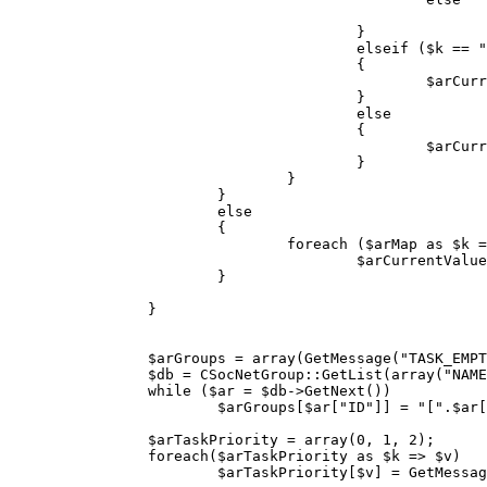
							$arCurrentValues[$arMap[$k]] = $arCurrentActivity["Properties"][$k]
					}

					elseif ($k == "TaskPriority")

					{

						$arCurrentValues[$arMap[$k]] = "1";

					}

					else

					{

						$arCurrentValues[$arMap[$k]] = "";

					}

				}

			}

			else

			{

				foreach ($arMap as $k => $v)

					$arCurrentValues[$arMap[$k]] = "";

			}

		}

		$arGroups = array(GetMessage("TASK_EMPTY_GROUP"));

		$db = CSocNetGroup::GetList(array("NAME" => "ASC"), array("ACTIVE" => "Y"), false, false, array("ID", "NAME"));

		while ($ar = $db->GetNext())

			$arGroups[$ar["ID"]] = "[".$ar["ID"]."]".$ar["NAME"];

		$arTaskPriority = array(0, 1, 2);

		foreach($arTaskPriority as $k => $v)

			$arTaskPriority[$v] = GetMessage("TASK_PRIORITY_".$v);
