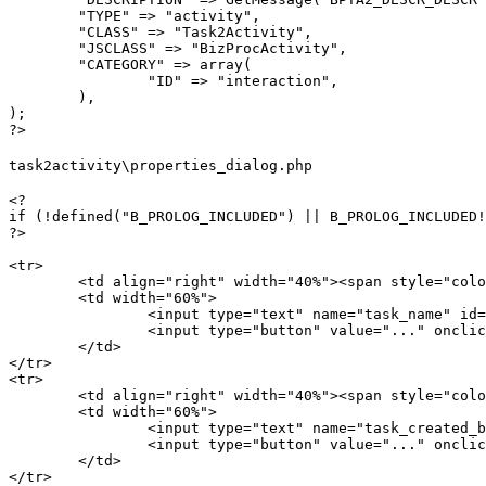
	"TYPE" => "activity",

	"CLASS" => "Task2Activity",

	"JSCLASS" => "BizProcActivity",

	"CATEGORY" => array(

		"ID" => "interaction",

	),

);

?>
task2activity\properties_dialog.php
<?

if (!defined("B_PROLOG_INCLUDED") || B_PROLOG_INCLUDED!
?>

<tr>

	<td align="right" width="40%"><span style="color:#FF0000;">* <?= GetMessage("BPTA1A_TASKNAME") ?>:</td>

	<td width="60%">

		<input type="text" name="task_name" id="id_task_name" value="<?= htmlspecialchars($arCurrentValues["task_name"]) ?>" size="50">

		<input type="button" value="..." onclick="BPAShowSelector('id_task_name', 'string');">

	</td>

</tr>

<tr>

	<td align="right" width="40%"><span style="color:#FF0000;">*</span> <?= GetMessage("BPTA1A_TASKCREATEDBY") ?>:</td>

	<td width="60%">

		<input type="text" name="task_created_by" id="id_task_created_by" value="<?= htmlspecialchars($arCurrentValues["task_created_by"]) ?>" size="50">

		<input type="button" value="..." onclick="BPAShowSelector('id_task_created_by', 'user');">

	</td>

</tr>
