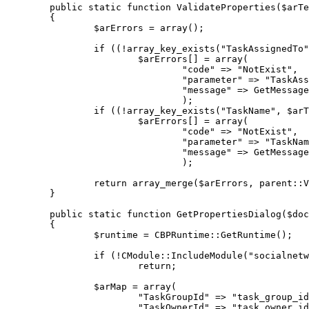
	public static function ValidateProperties($arTestProperties = array(), CBPWorkflowTemplateUser $user = null)

	{

		$arErrors = array();

		if ((!array_key_exists("TaskAssignedTo", $arTestProperties) || count($arTestProperties["TaskAssignedTo"])) <= 0)

			$arErrors[] = array(

				"code" => "NotExist",

				"parameter" => "TaskAssignedTo",

				"message" => GetMessage("BPSNMA_EMPTY_TASKASSIGNEDTO")

				);

		if ((!array_key_exists("TaskName", $arTestProperties) || count($arTestProperties["TaskName"]) <= 0)

			$arErrors[] = array(

				"code" => "NotExist",

				"parameter" => "TaskName",

				"message" => GetMessage("BPSNMA_EMPTY_TASKNAME")

				);

		return array_merge($arErrors, parent::ValidateProperties($arTestProperties, $user));

	}

	public static function GetPropertiesDialog($documentType, $activityName, $arWorkflowTemplate, $arWorkflowParameters, $arWorkflowVariables, $arCurrentValues = null, $formName = "")

	{

		$runtime = CBPRuntime::GetRuntime();

		if (!CModule::IncludeModule("socialnetwork"))

			return;

		$arMap = array(

			"TaskGroupId" => "task_group_id",

			"TaskOwnerId" => "task_owner_id",
