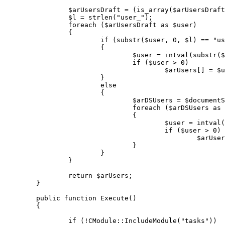
		$arUsersDraft = (is_array($arUsersDraft) ? $arUsersDraft : array($arUsersDraft));

		$l = strlen("user_");

		foreach ($arUsersDraft as $user)

		{

			if (substr($user, 0, $l) == "user_")

			{

				$user = intval(substr($user, $l));

				if ($user > 0)

					$arUsers[] = $user;

			}

			else

			{

				$arDSUsers = $documentService->GetUsersFromUserGroup($user, $documentId);

				foreach ($arDSUsers as $v)

				{

					$user = intval($v);

					if ($user > 0)

						$arUsers[] = $user;

				}

			}

		}

		return $arUsers;

	}

	public function Execute()

	{

		if (!CModule::IncludeModule("tasks"))
