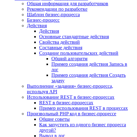
Общая информация для разработчиков
Рекомендации по разработке
Шаблон бизнес-процесса
Бизнес-процесс
Действия
Действия
Основные стандартные действия
Свойства действий
Составные действия
Создание пользовательских действий
Общий алгоритм
Пример создания действия Запись в
лог
Пример создания действия Создать
задачу
Выполнение «задания» бизнес-процесса,
используя API
Использование REST в бизнес-процессах
REST в бизнес-процессах
Пример использования REST в процессах
Произвольный PHP код в бизнес-процессе
Общие советы
Как запустить из одного бизнес процесса
другой?
Вывод в лог