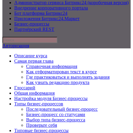
Администратор сервиса Битрикс24 (коробочная версия)
Внедрение корпоративного портала
Бот платформа Битрикс24
Приложения Битрикс24.Маркет
Бизнес-процессы
Партнёрский REST
Авторизация
Описание курса
Самая первая глава
Справочная информация
Как отформатирован текст в курсе
Где практиковаться и выполнять задания
Как узнать редакцию продукта
Глоссарий
Общая информация
Настройка модуля Бизнес-процессы
Типы бизнес-процессов
Последовательный бизнес-процесс
Бизнес-процесс со статусами
Выбор типа бизнес-процесса
Проверьте себя
Типовые бизнес-процессы