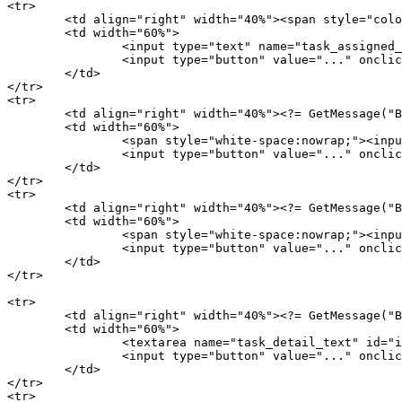
<tr>

	<td align="right" width="40%"><span style="color:#FF0000;">*</span> <?= GetMessage("BPTA1A_TASKASSIGNEDTO") ?>:</td>

	<td width="60%">

		<input type="text" name="task_assigned_to" id="id_task_assigned_to" value="<?= htmlspecialchars($arCurrentValues["task_assigned_to"]) ?>" size="50">

		<input type="button" value="..." onclick="BPAShowSelector('id_task_assigned_to', 'user');">

	</td>

</tr>

<tr>

	<td align="right" width="40%"><?= GetMessage("BPTA1A_TASKACTIVEFROM") ?>:</td>

	<td width="60%">

		<span style="white-space:nowrap;"><input type="text" name="task_active_from" id="id_task_active_from" size="30" value="<?= htmlspecialchars($arCurrentValues["task_active_from"]) ?>"><?= CAdminCalendar::Calendar("task_active_from", "", "", true) ?></span>

		<input type="button" value="..." onclick="BPAShowSelector('id_task_active_from', 'datetime');">

	</td>

</tr>

<tr>

	<td align="right" width="40%"><?= GetMessage("BPTA1A_TASKACTIVETO") ?>:</td>

	<td width="60%">

		<span style="white-space:nowrap;"><input type="text" name="task_active_to" id="id_task_active_to" size="30" value="<?= htmlspecialchars($arCurrentValues["task_active_to"]) ?>"><?= CAdminCalendar::Calendar("task_active_to", "", "", true) ?></span>

		<input type="button" value="..." onclick="BPAShowSelector('id_task_active_to', 'datetime');">

	</td>

</tr>

<tr>

	<td align="right" width="40%"><?= GetMessage("BPTA1A_TASKDETAILTEXT") ?>:</td>

	<td width="60%">

		<textarea name="task_detail_text" id="id_task_detail_text" rows="7" cols="40"><?= htmlspecialchars($arCurrentValues["task_detail_text"]) ?></textarea>

		<input type="button" value="..." onclick="BPAShowSelector('id_task_detail_text', 'string');">

	</td>

</tr>

<tr>
