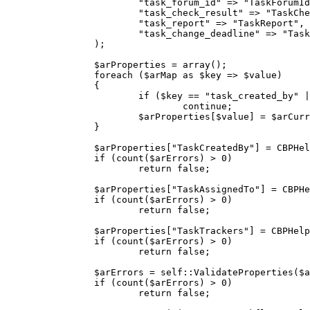
			"task_forum_id" => "TaskForumId",

			"task_check_result" => "TaskCheckResult",

			"task_report" => "TaskReport",

			"task_change_deadline" => "TaskChangeDeadline",

		);

		$arProperties = array();

		foreach ($arMap as $key => $value)

		{

			if ($key == "task_created_by" || $key == "task_assigned_to" || $key == "task_trackers")

				continue;

			$arProperties[$value] = $arCurrentValues[$key];

		}

		$arProperties["TaskCreatedBy"] = CBPHelper::UsersStringToArray($arCurrentValues["task_created_by"], $documentType, $arErrors);

		if (count($arErrors) > 0)

			return false;

		$arProperties["TaskAssignedTo"] = CBPHelper::UsersStringToArray($arCurrentValues["task_assigned_to"], $documentType, $arErrors);

		if (count($arErrors) > 0)

			return false;

		$arProperties["TaskTrackers"] = CBPHelper::UsersStringToArray($arCurrentValues["task_trackers"], $documentType, $arErrors);

		if (count($arErrors) > 0)

			return false;

		$arErrors = self::ValidateProperties($arProperties, new CBPWorkflowTemplateUser(CBPWorkflowTemplateUser::CurrentUser));

		if (count($arErrors) > 0)

			return false;
