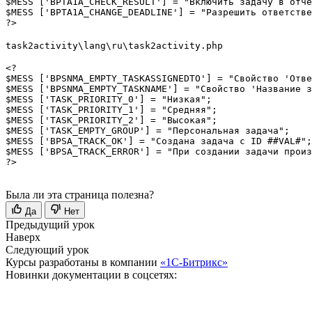
$MESS ['BPTA1A_CHECK_RESULT'] = "Включить задачу в отче
$MESS ['BPTA1A_CHANGE_DEADLINE'] = "Разрешить ответстве
?>
task2activity\lang\ru\task2activity.php
<?

$MESS ['BPSNMA_EMPTY_TASKASSIGNEDTO'] = "Свойство 'Отве
$MESS ['BPSNMA_EMPTY_TASKNAME'] = "Свойство 'Название з
$MESS ['TASK_PRIORITY_0'] = "Низкая";

$MESS ['TASK_PRIORITY_1'] = "Средняя";

$MESS ['TASK_PRIORITY_2'] = "Высокая";

$MESS ['TASK_EMPTY_GROUP'] = "Персональная задача";

$MESS ['BPSA_TRACK_OK'] = "Создана задача с ID ##VAL#";

$MESS ['BPSA_TRACK_ERROR'] = "При создании задачи произ
?>
Была ли эта страница полезна?
Да
Нет
Предыдущий урок
Наверх
Следующий урок
Курсы разработаны в компании
«1С-Битрикс»
Новинки документации в соцсетях: