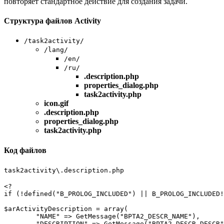
повторяет стандартное действие для создания задачи.
Структура файлов Activity
/task2activity/
/lang/
/en/
/ru/
.description.php
properties_dialog.php
task2activity.php
icon.gif
.description.php
properties_dialog.php
task2activity.php
Код файлов
task2activity\.description.php
<?

if (!defined("B_PROLOG_INCLUDED") || B_PROLOG_INCLUDED!
$arActivityDescription = array(

	"NAME" => GetMessage("BPTA2_DESCR_NAME"),

	"DESCRIPTION" => GetMessage("BPTA2_DESCR_DESCR"),
