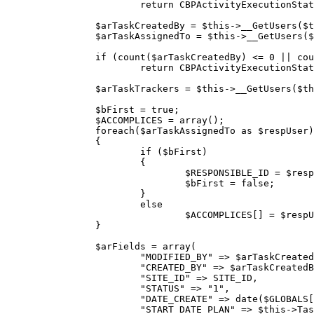
			return CBPActivityExecutionStatus::Closed;

		$arTaskCreatedBy = $this->__GetUsers($this->TaskCreatedBy);

		$arTaskAssignedTo = $this->__GetUsers($this->TaskAssignedTo);

		if (count($arTaskCreatedBy) <= 0 || count($arTaskAssignedTo) <= 0)

			return CBPActivityExecutionStatus::Closed;

		$arTaskTrackers = $this->__GetUsers($this->TaskTrackers);

		$bFirst = true;

		$ACCOMPLICES = array();

		foreach($arTaskAssignedTo as $respUser)

		{

			if ($bFirst)

			{

				$RESPONSIBLE_ID = $respUser;

				$bFirst = false;

			}

			else

				$ACCOMPLICES[] = $respUser;

		}

		$arFields = array(

			"MODIFIED_BY" => $arTaskCreatedBy[0],

			"CREATED_BY" => $arTaskCreatedBy[0],

			"SITE_ID" => SITE_ID,

			"STATUS" => "1",

			"DATE_CREATE" => date($GLOBALS["DB"]->DateFormatToPHP(FORMAT_DATETIME)),

			"START_DATE_PLAN" => $this->TaskActiveFrom,
