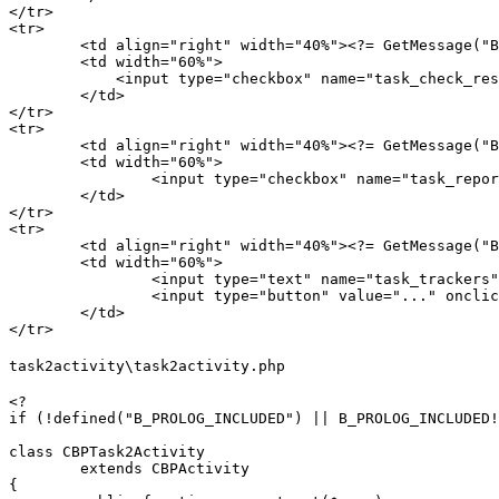
</tr>

<tr>

	<td align="right" width="40%"><?= GetMessage("BPTA1A_CHECK_RESULT") ?>:</td>

	<td width="60%">

            <input type="checkbox" name="task_check_res
	</td>

</tr>

<tr>

	<td align="right" width="40%"><?= GetMessage("BPTA1A_ADD_TO_REPORT") ?>:</td>

	<td width="60%">

		<input type="checkbox" name="task_report" id="id_task_report" <?= ($arCurrentValues["task_report"] == "Y")? "checked":""?>>

	</td>

</tr>

<tr>

	<td align="right" width="40%"><?= GetMessage("BPTA1A_TASKTRACKERS") ?>:</td>

	<td width="60%">

		<input type="text" name="task_trackers" id="id_task_trackers" value="<?= htmlspecialchars($arCurrentValues["task_trackers"]) ?>" size="50">

		<input type="button" value="..." onclick="BPAShowSelector('id_task_trackers', 'user');">

	</td>

</tr>
task2activity\task2activity.php
<?

if (!defined("B_PROLOG_INCLUDED") || B_PROLOG_INCLUDED!
class CBPTask2Activity

	extends CBPActivity

{
