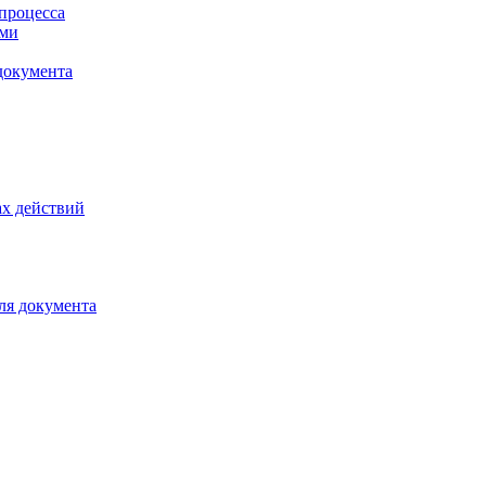
процесса
ами
документа
х действий
ля документа