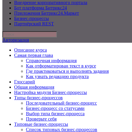
Внедрение корпоративного портала
Бот платформа Битрикс24
Приложения Битрикс24.Маркет
Бизнес-процессы
Партнёрский REST
Авторизация
Описание курса
Самая первая глава
Справочная информация
Как отформатирован текст в курсе
Где практиковаться и выполнять задания
Как узнать редакцию продукта
Глоссарий
Общая информация
Настройка модуля Бизнес-процессы
Типы бизнес-процессов
Последовательный бизнес-процесс
Бизнес-процесс со статусами
Выбор типа бизнес-процесса
Проверьте себя
Типовые бизнес-процессы
Список типовых бизнес-процессов