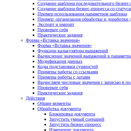
Создание шаблона последовательного бизнес-
Создание шаблона бизнес-процесса со статус
Пример использования параметров шаблона
Пример: организация обработки и доработки 
Экспорт и импорт
Проверьте себя
Практические задания
Форма «Вставка значения»
Форма «Вставка значения»
Функции калькулятора выражений
Вычисление значений выражений в параметра
Модификация данных
Коды подстановки сущностей
Примеры работы со ссылками
Примеры работы с датами
Вычисляем числовые значения с записью в по
Проверьте себя
Практические задания
Действия
Общие моменты
Обработка документа
Блокировка документа
Запустить умный сценарий
Запустить бизнес-процесс
Изменение документа