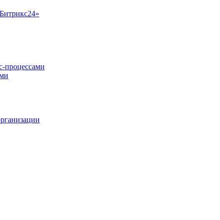
«Битрикс24»
ес-процессами
ами
организации