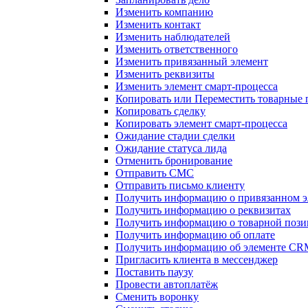
Изменить компанию
Изменить контакт
Изменить наблюдателей
Изменить ответственного
Изменить привязанный элемент
Изменить реквизиты
Изменить элемент смарт-процесса
Копировать или Переместить товарные
Копировать сделку
Копировать элемент смарт-процесса
Ожидание стадии сделки
Ожидание статуса лида
Отменить бронирование
Отправить СМС
Отправить письмо клиенту
Получить информацию о привязанном э
Получить информацию о реквизитах
Получить информацию о товарной поз
Получить информацию об оплате
Получить информацию об элементе CR
Пригласить клиента в мессенджер
Поставить паузу
Провести автоплатёж
Сменить воронку