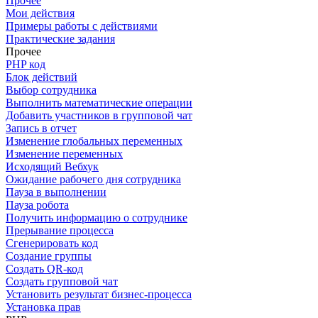
Прочее
Мои действия
Примеры работы с действиями
Практические задания
Прочее
PHP код
Блок действий
Выбор сотрудника
Выполнить математические операции
Добавить участников в групповой чат
Запись в отчет
Изменение глобальных переменных
Изменение переменных
Исходящий Вебхук
Ожидание рабочего дня сотрудника
Пауза в выполнении
Пауза робота
Получить информацию о сотруднике
Прерывание процесса
Сгенерировать код
Создание группы
Создать QR-код
Создать групповой чат
Установить результат бизнес-процесса
Установка прав