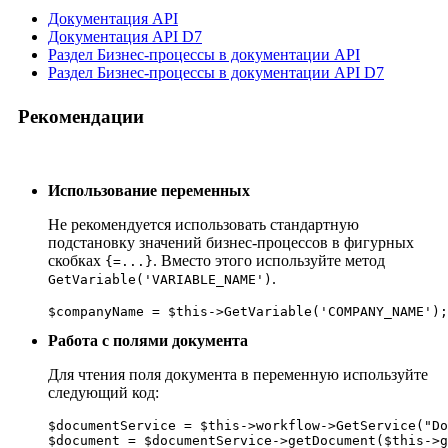
Документация API
Документация API D7
Раздел Бизнес-процессы в документации API
Раздел Бизнес-процессы в документации API D7
Рекомендации
Использование переменных
Не рекомендуется использовать стандартную
подстановку значений бизнес-процессов в фигурных
скобках
. Вместо этого используйте метод
{=...}
.
GetVariable('VARIABLE_NAME')
$companyName = $this->GetVariable('COMPANY_NAME');
Работа с полями документа
Для чтения поля документа в переменную используйте
следующий код:
$documentService = $this->workflow->GetService("Do
$document = $documentService->getDocument($this->g