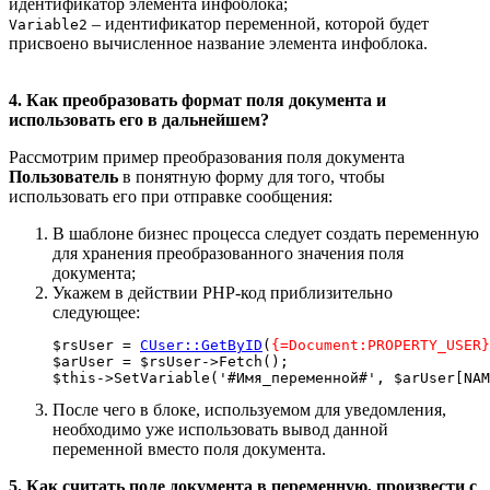
идентификатор элемента инфоблока;
– идентификатор переменной, которой будет
Variable2
присвоено вычисленное название элемента инфоблока.
4. Как преобразовать формат поля документа и
использовать его в дальнейшем?
Рассмотрим пример преобразования поля документа
Пользователь
в понятную форму для того, чтобы
использовать его при отправке сообщения:
В шаблоне бизнес процесса следует создать переменную
для хранения преобразованного значения поля
документа;
Укажем в действии PHP-код приблизительно
следующее:
$rsUser = 
CUser::GetByID
(
{=Document:PROPERTY_USER}
$arUser = $rsUser->Fetch();

После чего в блоке, используемом для уведомления,
необходимо уже использовать вывод данной
переменной вместо поля документа.
5. Как считать поле документа в переменную, произвести с