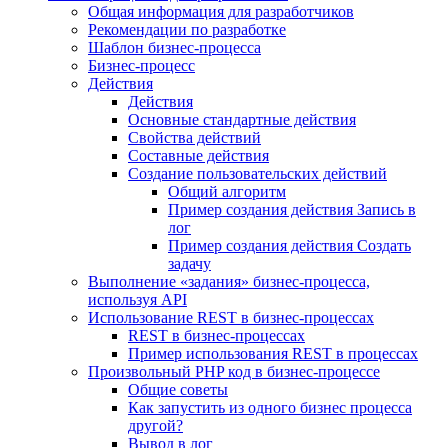
Общая информация для разработчиков
Рекомендации по разработке
Шаблон бизнес-процесса
Бизнес-процесс
Действия
Действия
Основные стандартные действия
Свойства действий
Составные действия
Создание пользовательских действий
Общий алгоритм
Пример создания действия Запись в
лог
Пример создания действия Создать
задачу
Выполнение «задания» бизнес-процесса,
используя API
Использование REST в бизнес-процессах
REST в бизнес-процессах
Пример использования REST в процессах
Произвольный PHP код в бизнес-процессе
Общие советы
Как запустить из одного бизнес процесса
другой?
Вывод в лог