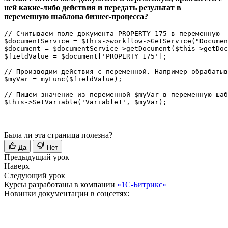
ней какие-либо действия и передать результат в
переменную шаблона бизнес-процесса?
// Считываем поле документа PROPERTY_175 в переменную

$documentService = $this->workflow->GetService("Documen
$document = $documentService->getDocument($this->getDoc
$fieldValue = $document['PROPERTY_175'];

// Производим действия с переменной. Например обрабатыв
$myVar = myFunc($fieldValue);

// Пишем значение из переменной $myVar в переменную шаб
Была ли эта страница полезна?
Да
Нет
Предыдущий урок
Наверх
Следующий урок
Курсы разработаны в компании
«1С-Битрикс»
Новинки документации в соцсетях: