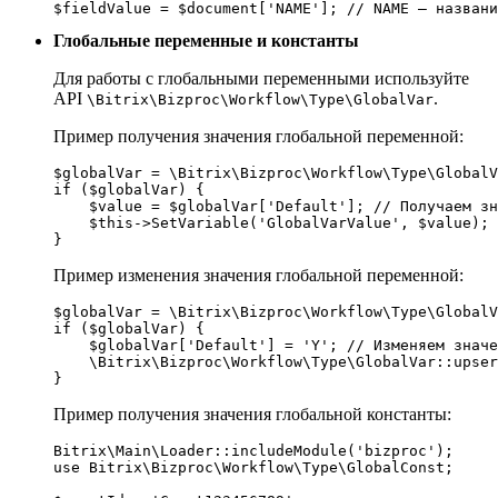
$fieldValue = $document['NAME']; // NAME — названи
Глобальные переменные и константы
Для работы с глобальными переменными используйте
API
.
\Bitrix\Bizproc\Workflow\Type\GlobalVar
Пример получения значения глобальной переменной:
$globalVar = \Bitrix\Bizproc\Workflow\Type\GlobalV
if ($globalVar) {

    $value = $globalVar['Default']; // Получаем зн
    $this->SetVariable('GlobalVarValue', $value); 
}
Пример изменения значения глобальной переменной:
$globalVar = \Bitrix\Bizproc\Workflow\Type\GlobalV
if ($globalVar) {

    $globalVar['Default'] = 'Y'; // Изменяем значе
    \Bitrix\Bizproc\Workflow\Type\GlobalVar::upser
}
Пример получения значения глобальной константы:
Bitrix\Main\Loader::includeModule('bizproc');

use Bitrix\Bizproc\Workflow\Type\GlobalConst;
