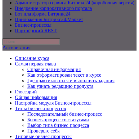
Администратор сервиса Битрикс24 (коробочная версия)
Внедрение корпоративного портала
Бот платформа Битрикс24
Приложения Битрикс24.Маркет
Бизнес-процессы
Партнёрский REST
Авторизация
Описание курса
Самая первая глава
Справочная информация
Как отформатирован текст в курсе
Где практиковаться и выполнять задания
Как узнать редакцию продукта
Глоссарий
Общая информация
Настройка модуля Бизнес-процессы
Типы бизнес-процессов
Последовательный бизнес-процесс
Бизнес-процесс со статусами
Выбор типа бизнес-процесса
Проверьте себя
Типовые бизнес-процессы