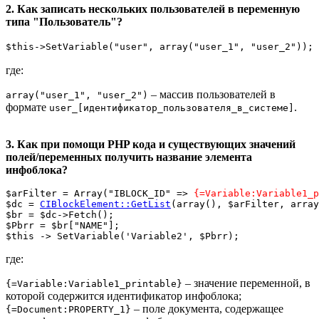
2. Как записать нескольких пользователей в переменную
типа "Пользователь"?
$this->SetVariable("user", array("user_1", "user_2"));
где:
– массив пользователей в
array("user_1", "user_2")
формате
.
user_[идентификатор_пользователя_в_системе]
3. Как при помощи PHP кода и существующих значений
полей/переменных получить название элемента
инфоблока?
$arFilter = Array("IBLOCK_ID" => 
{=Variable:Variable1_p
$dc = 
CIBlockElement::GetList
(array(), $arFilter, array
$br = $dc->Fetch();

$Pbrr = $br["NAME"];

где:
– значение переменной, в
{=Variable:Variable1_printable}
которой содержится идентификатор инфоблока;
– поле документа, содержащее
{=Document:PROPERTY_1}