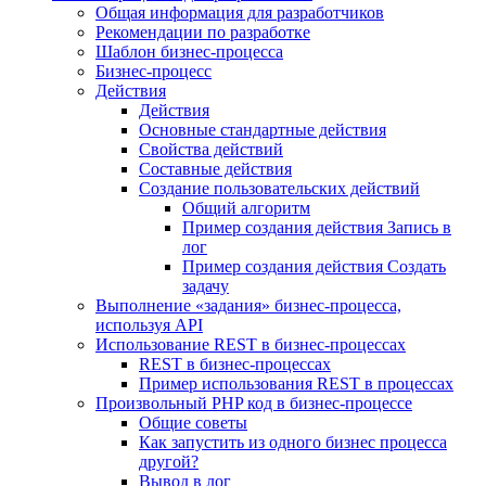
Общая информация для разработчиков
Рекомендации по разработке
Шаблон бизнес-процесса
Бизнес-процесс
Действия
Действия
Основные стандартные действия
Свойства действий
Составные действия
Создание пользовательских действий
Общий алгоритм
Пример создания действия Запись в
лог
Пример создания действия Создать
задачу
Выполнение «задания» бизнес-процесса,
используя API
Использование REST в бизнес-процессах
REST в бизнес-процессах
Пример использования REST в процессах
Произвольный PHP код в бизнес-процессе
Общие советы
Как запустить из одного бизнес процесса
другой?
Вывод в лог