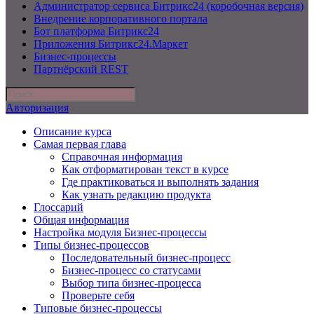
Администратор сервиса Битрикс24 (коробочная версия)
Внедрение корпоративного портала
Бот платформа Битрикс24
Приложения Битрикс24.Маркет
Бизнес-процессы
Партнёрский REST
Авторизация
Описание курса
Самая первая глава
Справочная информация
Как отформатирован текст в курсе
Где практиковаться и выполнять задания
Как узнать редакцию продукта
Глоссарий
Общая информация
Настройка модуля Бизнес-процессы
Типы бизнес-процессов
Последовательный бизнес-процесс
Бизнес-процесс со статусами
Выбор типа бизнес-процесса
Проверьте себя
Типовые бизнес-процессы