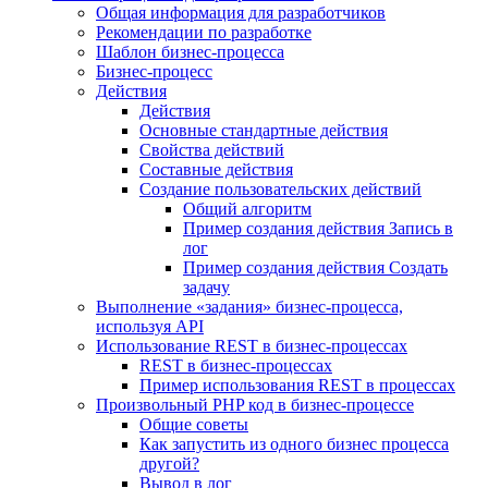
Общая информация для разработчиков
Рекомендации по разработке
Шаблон бизнес-процесса
Бизнес-процесс
Действия
Действия
Основные стандартные действия
Свойства действий
Составные действия
Создание пользовательских действий
Общий алгоритм
Пример создания действия Запись в
лог
Пример создания действия Создать
задачу
Выполнение «задания» бизнес-процесса,
используя API
Использование REST в бизнес-процессах
REST в бизнес-процессах
Пример использования REST в процессах
Произвольный PHP код в бизнес-процессе
Общие советы
Как запустить из одного бизнес процесса
другой?
Вывод в лог