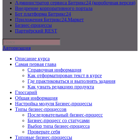
Администратор сервиса Битрикс24 (коробочная версия)
Внедрение корпоративного портала
Бот платформа Битрикс24
Приложения Битрикс24.Маркет
Бизнес-процессы
Партнёрский REST
Авторизация
Описание курса
Самая первая глава
Справочная информация
Как отформатирован текст в курсе
Где практиковаться и выполнять задания
Как узнать редакцию продукта
Глоссарий
Общая информация
Настройка модуля Бизнес-процессы
Типы бизнес-процессов
Последовательный бизнес-процесс
Бизнес-процесс со статусами
Выбор типа бизнес-процесса
Проверьте себя
Типовые бизнес-процессы